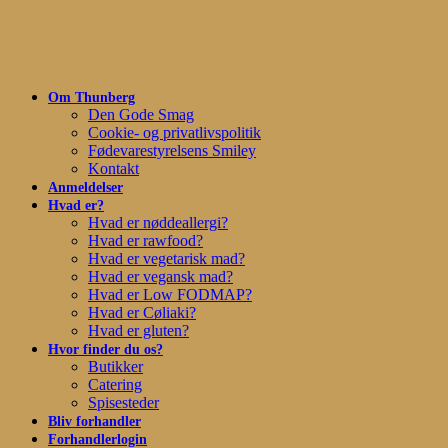
Skip
to
main
content
Om Thunberg
Den Gode Smag
Cookie- og privatlivspolitik
Fødevarestyrelsens Smiley
Kontakt
Anmeldelser
Hvad er?
Hvad er nøddeallergi?
Hvad er rawfood?
Hvad er vegetarisk mad?
Hvad er vegansk mad?
Hvad er Low FODMAP?
Hvad er Cøliaki?
Hvad er gluten?
Hvor finder du os?
Butikker
Catering
Spisesteder
Bliv forhandler
Forhandlerlogin