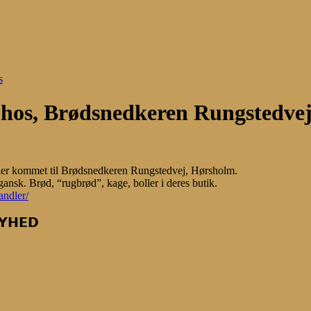
s
op hos, Brødsnedkeren Rungstedve
oller kommet til Brødsnedkeren Rungstedvej, Hørsholm.
gansk. Brød, “rugbrød”, kage, boller i deres butik.
andler/
𝗛𝗘𝗗