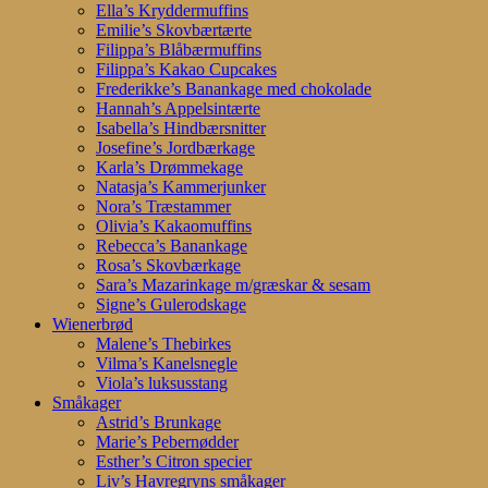
Ella’s Kryddermuffins
Emilie’s Skovbærtærte
Filippa’s Blåbærmuffins
Filippa’s Kakao Cupcakes
Frederikke’s Banankage med chokolade
Hannah’s Appelsintærte
Isabella’s Hindbærsnitter
Josefine’s Jordbærkage
Karla’s Drømmekage
Natasja’s Kammerjunker
Nora’s Træstammer
Olivia’s Kakaomuffins
Rebecca’s Banankage
Rosa’s Skovbærkage
Sara’s Mazarinkage m/græskar & sesam
Signe’s Gulerodskage
Wienerbrød
Malene’s Thebirkes
Vilma’s Kanelsnegle
Viola’s luksusstang
Småkager
Astrid’s Brunkage
Marie’s Pebernødder
Esther’s Citron specier
Liv’s Havregryns småkager