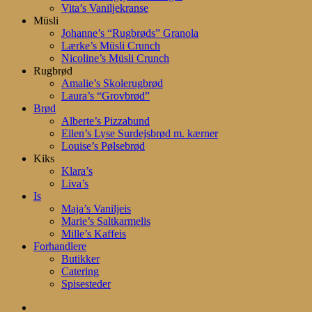
Vita’s Vaniljekranse
Müsli
Johanne’s “Rugbrøds” Granola
Lærke’s Müsli Crunch
Nicoline’s Müsli Crunch
Rugbrød
Amalie’s Skolerugbrød
Laura’s “Grovbrød”
Brød
Alberte’s Pizzabund
Ellen’s Lyse Surdejsbrød m. kærner
Louise’s Pølsebrød
Kiks
Klara’s
Liva’s
Is
Maja’s Vaniljeis
Marie’s Saltkarmelis
Mille’s Kaffeis
Forhandlere
Butikker
Catering
Spisesteder
search