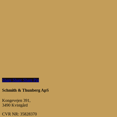
Share
Share
Share
Share
Pin
Schmith & Thunberg ApS
Kongevejen 391,
3490 Kvistgård
CVR NR: 35828370