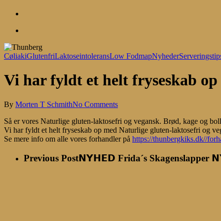
account
Menu
Cøliaki
Glutenfri
Laktoseintolerans
Low Fodmap
Nyheder
Serveringstip
Vi har fyldt et helt fryseskab 
By
Morten T Schmith
No Comments
Så er vores Naturlige gluten-laktosefri og vegansk. Brød, kage og b
Vi har fyldt et helt fryseskab op med Naturlige gluten-laktosefri og ve
Se mere info om alle vores forhandler på
https://thunbergkiks.dk//forh
Previous Post
𝗡𝗬𝗛𝗘𝗗 Frida´s Skagenslapper 𝗡