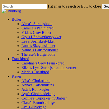
Hit enter to search or ESC to close
Sea
Close
Search
search
account
Menu
Boller
Alma’s Surdejsbolle
Camilla’s Paninibrød
Frida’s Grov Boller
Gry’s Håndværkerstykker
Lea’s Spanskestykker
Luna’s Skagenslapper
Nanna’s Gulerodsboller
Therese’s Burgerbolle
Franskbrød
Caroline’s Grov Franskbrød
Ellen’s Lyse Surdejsbrød m. kærner
Merle’s Toastbrød
Kager
Alba’s Chokotærte
Anna’s Kaffemuffins
Asta’s Romkugler
Aya’s Chokoladekage
Cecilie’s Cupcakes m/Blåbær
Clara’s Brombærkage
Eva’s Æblekage