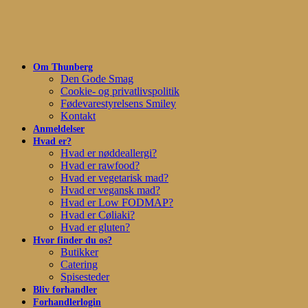
Skip
to
main
content
Om Thunberg
Den Gode Smag
Cookie- og privatlivspolitik
Fødevarestyrelsens Smiley
Kontakt
Anmeldelser
Hvad er?
Hvad er nøddeallergi?
Hvad er rawfood?
Hvad er vegetarisk mad?
Hvad er vegansk mad?
Hvad er Low FODMAP?
Hvad er Cøliaki?
Hvad er gluten?
Hvor finder du os?
Butikker
Catering
Spisesteder
Bliv forhandler
Forhandlerlogin