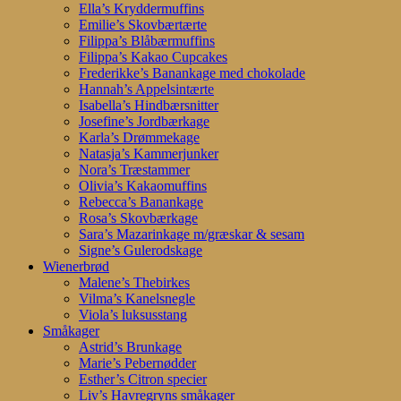
Ella’s Kryddermuffins
Emilie’s Skovbærtærte
Filippa’s Blåbærmuffins
Filippa’s Kakao Cupcakes
Frederikke’s Banankage med chokolade
Hannah’s Appelsintærte
Isabella’s Hindbærsnitter
Josefine’s Jordbærkage
Karla’s Drømmekage
Natasja’s Kammerjunker
Nora’s Træstammer
Olivia’s Kakaomuffins
Rebecca’s Banankage
Rosa’s Skovbærkage
Sara’s Mazarinkage m/græskar & sesam
Signe’s Gulerodskage
Wienerbrød
Malene’s Thebirkes
Vilma’s Kanelsnegle
Viola’s luksusstang
Småkager
Astrid’s Brunkage
Marie’s Pebernødder
Esther’s Citron specier
Liv’s Havregryns småkager