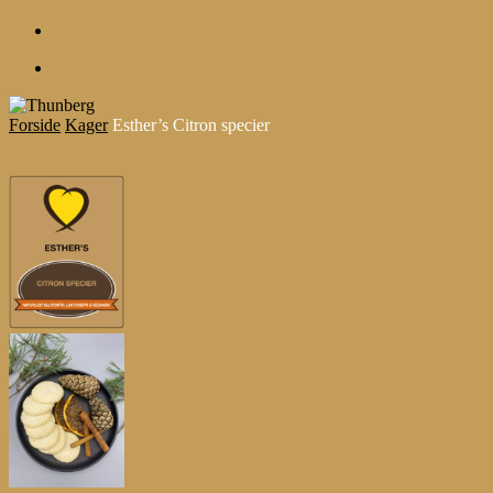
account
Menu
Forside
Kager
Esther’s Citron specier