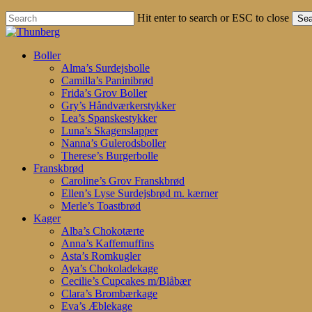
Hit enter to search or ESC to close
Sea
Close
Search
search
account
Menu
Boller
Alma’s Surdejsbolle
Camilla’s Paninibrød
Frida’s Grov Boller
Gry’s Håndværkerstykker
Lea’s Spanskestykker
Luna’s Skagenslapper
Nanna’s Gulerodsboller
Therese’s Burgerbolle
Franskbrød
Caroline’s Grov Franskbrød
Ellen’s Lyse Surdejsbrød m. kærner
Merle’s Toastbrød
Kager
Alba’s Chokotærte
Anna’s Kaffemuffins
Asta’s Romkugler
Aya’s Chokoladekage
Cecilie’s Cupcakes m/Blåbær
Clara’s Brombærkage
Eva’s Æblekage