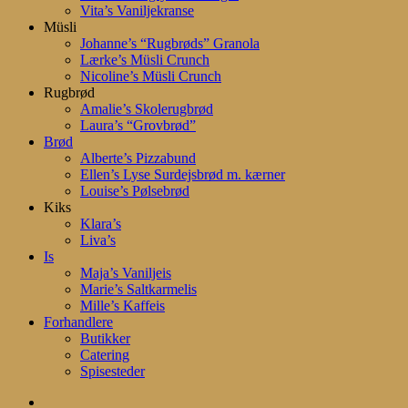
Vita’s Vaniljekranse
Müsli
Johanne’s “Rugbrøds” Granola
Lærke’s Müsli Crunch
Nicoline’s Müsli Crunch
Rugbrød
Amalie’s Skolerugbrød
Laura’s “Grovbrød”
Brød
Alberte’s Pizzabund
Ellen’s Lyse Surdejsbrød m. kærner
Louise’s Pølsebrød
Kiks
Klara’s
Liva’s
Is
Maja’s Vaniljeis
Marie’s Saltkarmelis
Mille’s Kaffeis
Forhandlere
Butikker
Catering
Spisesteder
search