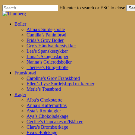
Hit enter to search or ESC to close
Sea
Close
Search
search
account
Menu
Boller
Alma’s Surdejsbolle
Camilla’s Paninibrød
Frida’s Grov Boller
Gry’s Håndværkerstykker
Lea’s Spanskestykker
Luna’s Skagenslapper
Nanna’s Gulerodsboller
Therese’s Burgerbolle
Franskbrød
Caroline’s Grov Franskbrød
Ellen’s Lyse Surdejsbrød m. kærner
Merle’s Toastbrød
Kager
Alba’s Chokotærte
Anna’s Kaffemuffins
Asta’s Romkugler
Aya’s Chokoladekage
Cecilie’s Cupcakes m/Blåbær
Clara’s Brombærkage
Eva’s Æblekage