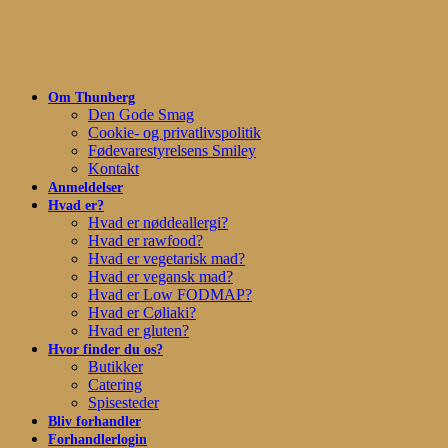
Skip
to
main
content
Om Thunberg
Den Gode Smag
Cookie- og privatlivspolitik
Fødevarestyrelsens Smiley
Kontakt
Anmeldelser
Hvad er?
Hvad er nøddeallergi?
Hvad er rawfood?
Hvad er vegetarisk mad?
Hvad er vegansk mad?
Hvad er Low FODMAP?
Hvad er Cøliaki?
Hvad er gluten?
Hvor finder du os?
Butikker
Catering
Spisesteder
Bliv forhandler
Forhandlerlogin