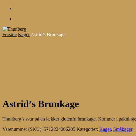
account
Menu
Forside
Kager
Astrid’s Brunkage
Astrid’s Brunkage
Thunberg’s svar på en lækker glutenfri brunkage. Kommer i pakninge
Varenummer (SKU):
5712224006205
Kategorier:
Kager
,
Småkager