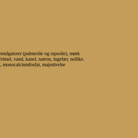
emulgatorer (palmeolie og rapsolie), mørk
felmel, vand, kanel, natron, ingefær, nellike.
, monocalciumfosfat, majsstivelse