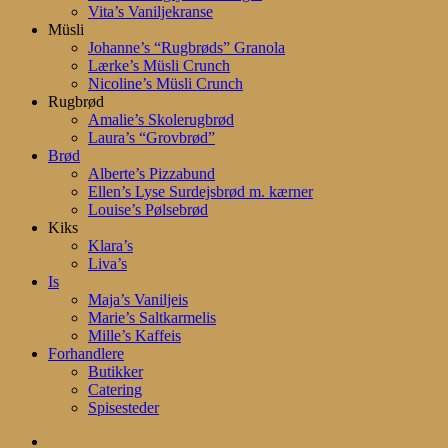
Vita’s Vaniljekranse
Müsli
Johanne’s “Rugbrøds” Granola
Lærke’s Müsli Crunch
Nicoline’s Müsli Crunch
Rugbrød
Amalie’s Skolerugbrød
Laura’s “Grovbrød”
Brød
Alberte’s Pizzabund
Ellen’s Lyse Surdejsbrød m. kærner
Louise’s Pølsebrød
Kiks
Klara’s
Liva’s
Is
Maja’s Vaniljeis
Marie’s Saltkarmelis
Mille’s Kaffeis
Forhandlere
Butikker
Catering
Spisesteder
search