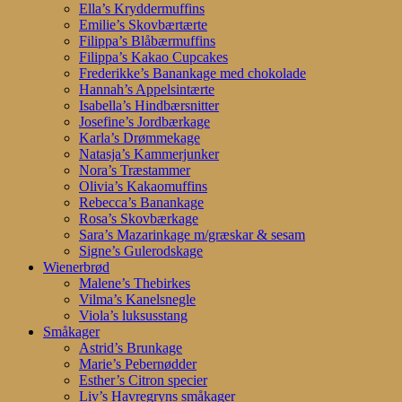
Ella’s Kryddermuffins
Emilie’s Skovbærtærte
Filippa’s Blåbærmuffins
Filippa’s Kakao Cupcakes
Frederikke’s Banankage med chokolade
Hannah’s Appelsintærte
Isabella’s Hindbærsnitter
Josefine’s Jordbærkage
Karla’s Drømmekage
Natasja’s Kammerjunker
Nora’s Træstammer
Olivia’s Kakaomuffins
Rebecca’s Banankage
Rosa’s Skovbærkage
Sara’s Mazarinkage m/græskar & sesam
Signe’s Gulerodskage
Wienerbrød
Malene’s Thebirkes
Vilma’s Kanelsnegle
Viola’s luksusstang
Småkager
Astrid’s Brunkage
Marie’s Pebernødder
Esther’s Citron specier
Liv’s Havregryns småkager