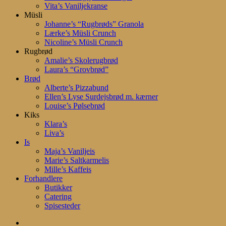
Vita’s Vaniljekranse
Müsli
Johanne’s “Rugbrøds” Granola
Lærke’s Müsli Crunch
Nicoline’s Müsli Crunch
Rugbrød
Amalie’s Skolerugbrød
Laura’s “Grovbrød”
Brød
Alberte’s Pizzabund
Ellen’s Lyse Surdejsbrød m. kærner
Louise’s Pølsebrød
Kiks
Klara’s
Liva’s
Is
Maja’s Vaniljeis
Marie’s Saltkarmelis
Mille’s Kaffeis
Forhandlere
Butikker
Catering
Spisesteder
search