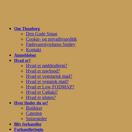
Skip
to
main
content
Om Thunberg
Den Gode Smag
Cookie- og privatlivspolitik
Fødevarestyrelsens Smiley
Kontakt
Anmeldelser
Hvad er?
Hvad er nøddeallergi?
Hvad er rawfood?
Hvad er vegetarisk mad?
Hvad er vegansk mad?
Hvad er Low FODMAP?
Hvad er Cøliaki?
Hvad er gluten?
Hvor finder du os?
Butikker
Catering
Spisesteder
Bliv forhandler
Forhandlerlogin