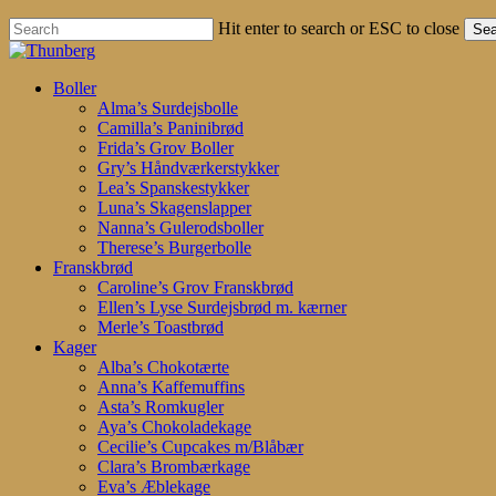
Hit enter to search or ESC to close
Sea
Close
Search
search
account
Menu
Boller
Alma’s Surdejsbolle
Camilla’s Paninibrød
Frida’s Grov Boller
Gry’s Håndværkerstykker
Lea’s Spanskestykker
Luna’s Skagenslapper
Nanna’s Gulerodsboller
Therese’s Burgerbolle
Franskbrød
Caroline’s Grov Franskbrød
Ellen’s Lyse Surdejsbrød m. kærner
Merle’s Toastbrød
Kager
Alba’s Chokotærte
Anna’s Kaffemuffins
Asta’s Romkugler
Aya’s Chokoladekage
Cecilie’s Cupcakes m/Blåbær
Clara’s Brombærkage
Eva’s Æblekage