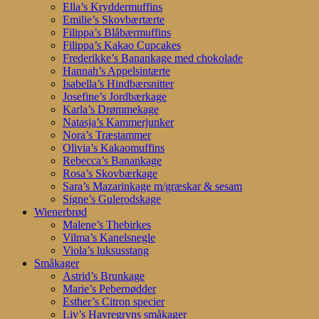
Ella’s Kryddermuffins
Emilie’s Skovbærtærte
Filippa’s Blåbærmuffins
Filippa’s Kakao Cupcakes
Frederikke’s Banankage med chokolade
Hannah’s Appelsintærte
Isabella’s Hindbærsnitter
Josefine’s Jordbærkage
Karla’s Drømmekage
Natasja’s Kammerjunker
Nora’s Træstammer
Olivia’s Kakaomuffins
Rebecca’s Banankage
Rosa’s Skovbærkage
Sara’s Mazarinkage m/græskar & sesam
Signe’s Gulerodskage
Wienerbrød
Malene’s Thebirkes
Vilma’s Kanelsnegle
Viola’s luksusstang
Småkager
Astrid’s Brunkage
Marie’s Pebernødder
Esther’s Citron specier
Liv’s Havregryns småkager