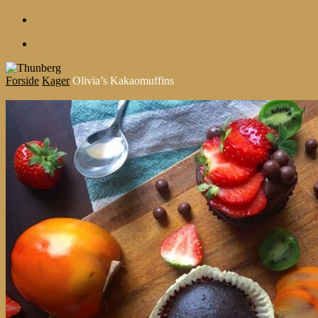
account
Menu
Forside
Kager
Olivia’s Kakaomuffins