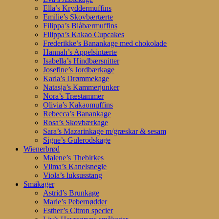
Ella’s Kryddermuffins
Emilie’s Skovbærtærte
Filippa’s Blåbærmuffins
Filippa’s Kakao Cupcakes
Frederikke’s Banankage med chokolade
Hannah’s Appelsintærte
Isabella’s Hindbærsnitter
Josefine’s Jordbærkage
Karla’s Drømmekage
Natasja’s Kammerjunker
Nora’s Træstammer
Olivia’s Kakaomuffins
Rebecca’s Banankage
Rosa’s Skovbærkage
Sara’s Mazarinkage m/græskar & sesam
Signe’s Gulerodskage
Wienerbrød
Malene’s Thebirkes
Vilma’s Kanelsnegle
Viola’s luksusstang
Småkager
Astrid’s Brunkage
Marie’s Pebernødder
Esther’s Citron specier