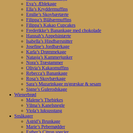
Eva’s Æblekage
Ella’s Kryddermuffins
Emilie’s Skovbærtærte
Filippa’s Blåbærmuffins
Filippa’s Kakao Cupcakes
Frederikke’s Banankage med chokolade
Hannah’s Appelsintærte
Isabella’s Hindbærsnitter
Josefine’s Jordbærkage
Karla’s Drømmekage
Natasja’s Kammerjunker
Nora’s Træstammer
Olivia’s Kakaomuffins
Rebecca’s Banankage
Rosa’s Skovbærkage
Sara’s Mazarinkage m/græskar & sesam
Signe’s Gulerodskage
Wienerbrød
Malene’s Thebirkes
Vilma’s Kanelsnegle
Viola’s luksusstang
Småkager
Astrid’s Brunkage
Marie’s Pebernødder
Esther’s Citron specier