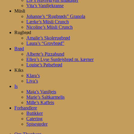
Liv’s Havregryns småkager
Vita’s Vaniljekranse
Müsli
Johanne’s “Rugbrøds” Granola
Lærke’s Müsli Crunch
Nicoline’s Müsli Crunch
Rugbrød
Amalie’s Skolerugbrød
Laura’s “Grovbrød”
Brød
Alberte’s Pizzabund
Ellen’s Lyse Surdejsbrød m. kærner
Louise’s Pølsebrød
Kiks
Klara’s
Liva’s
Is
Maja’s Vaniljeis
Marie’s Saltkarmelis
Mille’s Kaffeis
Forhandlere
Butikker
Catering
Spisesteder