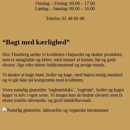
Onsdag – Fredag: 09.00 – 17.00
Lørdag – Søndag: 09.00 – 16.00
Telefon: 61 48 80 48
“Bagt med kærlighed”
Hos Thunberg sætter vi kvaliteten i højsædet og skaber produkter,
som er smagfulde og lækre, med masser af kerner, frø og gode
råvarer -lige efter tidens fuldkornstrend og øvrige trends.
Vi ønsker at bage brød, boller og kage, med højest mulig standard
og vi går ikke på kompromis med kvaliteten.
Vores naturlig glutenfrie ’rugbrødskiks’, ’rugbrød’, boller og kager
bager vi selv i egne ovne. Vi bruger kun de bedste råvarer; som fx
ekstra jomfru olivenolie, og groft middelhavssalt.
Play
Play
Video
Video