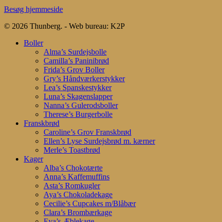
Besøg hjemmeside
© 2026 Thunberg. - Web bureau: K2P
Close
Boller
Menu
Alma’s Surdejsbolle
Camilla’s Paninibrød
Frida’s Grov Boller
Gry’s Håndværkerstykker
Lea’s Spanskestykker
Luna’s Skagenslapper
Nanna’s Gulerodsboller
Therese’s Burgerbolle
Franskbrød
Caroline’s Grov Franskbrød
Ellen’s Lyse Surdejsbrød m. kærner
Merle’s Toastbrød
Kager
Alba’s Chokotærte
Anna’s Kaffemuffins
Asta’s Romkugler
Aya’s Chokoladekage
Cecilie’s Cupcakes m/Blåbær
Clara’s Brombærkage
Eva’s Æblekage