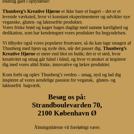
endelig gået i opfyldelse!
Thunberg’s Kreative Hjørne
er ikke bare et bageri – det er et
levende værksted, hvor vi konstant eksperimenterer og udvikler nye
veganske, gluten- og laktosefrie produkter.
Vores friske brød og kager bages dagligt med samme kærlighed og
dedikation, som har kendetegnet vores produkter fra begyndelsen.
Vi tilbyder også vores populære frostvarer, så du kan tage smagen af
Thunberg med hjem og nyde den, når det passer dig.
Thunberg’s
Kreative Hjørne
er mere end blot en butik; det er et sted, hvor
kreativitet og smag går hånd i hånd, og hvor vi ønsker at inspirere
dig med vores altid friske, innovative og lækre produkter.
Kom forbi og oplev Thunberg’s verden – smag, nyd og lad dig
inspirere af vores uendelige passion for vegansk, gluten- og
laktosefrit bagværk.
Besøg os på:
Strandboulevarden 70,
2100 København Ø
Åbningstiderne vil foreløbigt være: