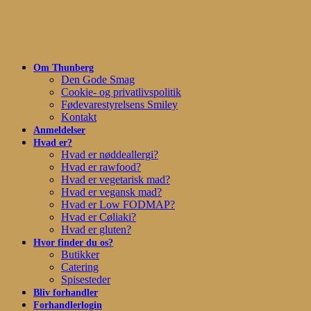
Skip
to
main
content
Om Thunberg
Den Gode Smag
Cookie- og privatlivspolitik
Fødevarestyrelsens Smiley
Kontakt
Anmeldelser
Hvad er?
Hvad er nøddeallergi?
Hvad er rawfood?
Hvad er vegetarisk mad?
Hvad er vegansk mad?
Hvad er Low FODMAP?
Hvad er Cøliaki?
Hvad er gluten?
Hvor finder du os?
Butikker
Catering
Spisesteder
Bliv forhandler
Forhandlerlogin