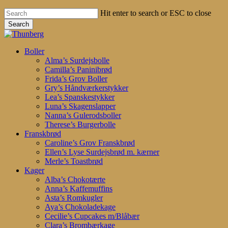
Hit enter to search or ESC to close
Search
Close
Search
search
account
Menu
Boller
Alma’s Surdejsbolle
Camilla’s Paninibrød
Frida’s Grov Boller
Gry’s Håndværkerstykker
Lea’s Spanskestykker
Luna’s Skagenslapper
Nanna’s Gulerodsboller
Therese’s Burgerbolle
Franskbrød
Caroline’s Grov Franskbrød
Ellen’s Lyse Surdejsbrød m. kærner
Merle’s Toastbrød
Kager
Alba’s Chokotærte
Anna’s Kaffemuffins
Asta’s Romkugler
Aya’s Chokoladekage
Cecilie’s Cupcakes m/Blåbær
Clara’s Brombærkage