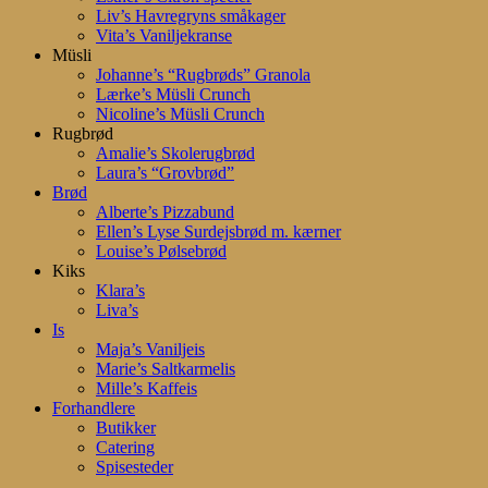
Liv’s Havregryns småkager
Vita’s Vaniljekranse
Müsli
Johanne’s “Rugbrøds” Granola
Lærke’s Müsli Crunch
Nicoline’s Müsli Crunch
Rugbrød
Amalie’s Skolerugbrød
Laura’s “Grovbrød”
Brød
Alberte’s Pizzabund
Ellen’s Lyse Surdejsbrød m. kærner
Louise’s Pølsebrød
Kiks
Klara’s
Liva’s
Is
Maja’s Vaniljeis
Marie’s Saltkarmelis
Mille’s Kaffeis
Forhandlere
Butikker
Catering
Spisesteder