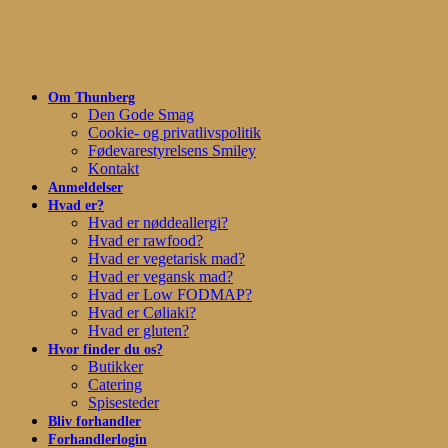
Skip
to
main
content
Om Thunberg
Den Gode Smag
Cookie- og privatlivspolitik
Fødevarestyrelsens Smiley
Kontakt
Anmeldelser
Hvad er?
Hvad er nøddeallergi?
Hvad er rawfood?
Hvad er vegetarisk mad?
Hvad er vegansk mad?
Hvad er Low FODMAP?
Hvad er Cøliaki?
Hvad er gluten?
Hvor finder du os?
Butikker
Catering
Spisesteder
Bliv forhandler
Forhandlerlogin