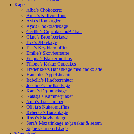
Kager
Alba’s Chokotærte
Anna’s Kaffemuffins
Asta’s Romkugler
Aya’s Chokoladekage
Cecilie’s Cupcakes m/Blåbær
Clara’s Brombærkage
Eva’s Æblekage
Ella’s Kryddermuffins
Emilie’s Skovbærtærte
Filippa’s Blåbærmuffins
Filippa’s Kakao Cupcakes
Frederikke’s Banankage med chokolade
Hannah’s Appelsintærte
Isabella’s Hindbærsnitter
Josefine’s Jordbærkage
Karla’s Drømmekage
Natasja’s Kammerjunker
Nora’s Træstammer
Olivia’s Kakaomuffins
Rebecca’s Banankage
Rosa’s Skovbærkage
Sara’s Mazarinkage m/græskar & sesam
Signe’s Gulerodskage
Wienerbrød