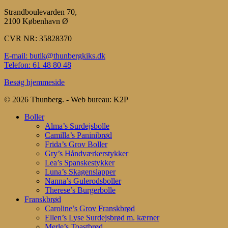
Strandboulevarden 70,
2100 København Ø
CVR NR: 35828370
E-mail: butik@thunbergkiks.dk
Telefon: 61 48 80 48
Besøg hjemmeside
© 2026 Thunberg. - Web bureau: K2P
Close
Boller
Menu
Alma’s Surdejsbolle
Camilla’s Paninibrød
Frida’s Grov Boller
Gry’s Håndværkerstykker
Lea’s Spanskestykker
Luna’s Skagenslapper
Nanna’s Gulerodsboller
Therese’s Burgerbolle
Franskbrød
Caroline’s Grov Franskbrød
Ellen’s Lyse Surdejsbrød m. kærner
Merle’s Toastbrød