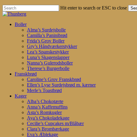
Hit enter to search or ESC to close
Sea
Close
Search
search
account
Menu
Boller
Alma’s Surdejsbolle
Camilla’s Paninibrød
Frida’s Grov Boller
Gry’s Håndværkerstykker
Lea’s Spanskestykker
Luna’s Skagenslapper
Nanna’s Gulerodsboller
Therese’s Burgerbolle
Franskbrød
Caroline’s Grov Franskbrød
Ellen’s Lyse Surdejsbrød m. kærner
Merle’s Toastbrød
Kager
Alba’s Chokotærte
Anna’s Kaffemuffins
Asta’s Romkugler
Aya’s Chokoladekage
Cecilie’s Cupcakes m/Blåbær
Clara’s Brombærkage
Eva’s Æblekage