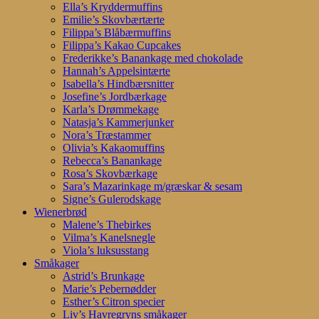
Ella’s Kryddermuffins
Emilie’s Skovbærtærte
Filippa’s Blåbærmuffins
Filippa’s Kakao Cupcakes
Frederikke’s Banankage med chokolade
Hannah’s Appelsintærte
Isabella’s Hindbærsnitter
Josefine’s Jordbærkage
Karla’s Drømmekage
Natasja’s Kammerjunker
Nora’s Træstammer
Olivia’s Kakaomuffins
Rebecca’s Banankage
Rosa’s Skovbærkage
Sara’s Mazarinkage m/græskar & sesam
Signe’s Gulerodskage
Wienerbrød
Malene’s Thebirkes
Vilma’s Kanelsnegle
Viola’s luksusstang
Småkager
Astrid’s Brunkage
Marie’s Pebernødder
Esther’s Citron specier
Liv’s Havregryns småkager