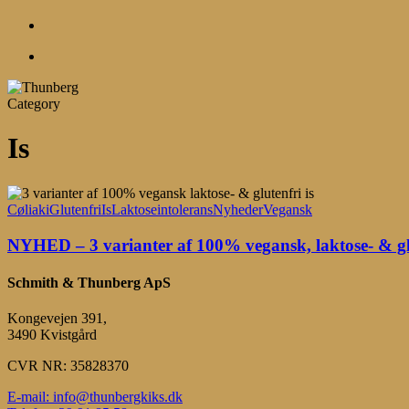
account
Menu
Category
Is
NYHED
–
Cøliaki
Glutenfri
Is
Laktoseintolerans
Nyheder
Vegansk
3
varianter
NYHED – 3 varianter af 100% vegansk, laktose- & glu
af
100%
Schmith & Thunberg ApS
vegansk,
laktose-
Kongevejen 391,
&
3490 Kvistgård
glutenfri
is
CVR NR: 35828370
E-mail: info@thunbergkiks.dk