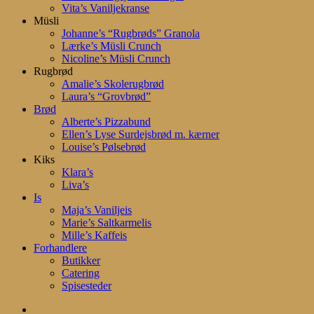
Vita’s Vaniljekranse
Müsli
Johanne’s “Rugbrøds” Granola
Lærke’s Müsli Crunch
Nicoline’s Müsli Crunch
Rugbrød
Amalie’s Skolerugbrød
Laura’s “Grovbrød”
Brød
Alberte’s Pizzabund
Ellen’s Lyse Surdejsbrød m. kærner
Louise’s Pølsebrød
Kiks
Klara’s
Liva’s
Is
Maja’s Vaniljeis
Marie’s Saltkarmelis
Mille’s Kaffeis
Forhandlere
Butikker
Catering
Spisesteder
search