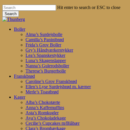
Hit enter to search or ESC to close
Search
Close
Search
search
account
Menu
Boller
Alma’s Surdejsbolle
Camilla’s Paninibrød
Frida’s Grov Boller
Gry’s Håndværkerstykker
Lea’s Spanskestykker
Luna’s Skagenslapper
Nanna’s Gulerodsboller
Therese’s Burgerbolle
Franskbrød
Caroline’s Grov Franskbrød
Ellen’s Lyse Surdejsbrød m. kærner
Merle’s Toastbrød
Kager
Alba’s Chokotærte
Anna’s Kaffemuffins
Asta’s Romkugler
Aya’s Chokoladekage
Cecilie’s Cupcakes m/Blåbær
Clara’s Brombærkage