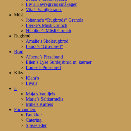
Liv’s Havregryns småkager
Vita’s Vaniljekranse
Müsli
Johanne’s “Rugbrøds” Granola
Lærke’s Müsli Crunch
Nicoline’s Müsli Crunch
Rugbrød
Amalie’s Skolerugbrød
Laura’s “Grovbrød”
Brød
Alberte’s Pizzabund
Ellen’s Lyse Surdejsbrød m. kærner
Louise’s Pølsebrød
Kiks
Klara’s
Liva’s
Is
Maja’s Vaniljeis
Marie’s Saltkarmelis
Mille’s Kaffeis
Forhandlere
Butikker
Catering
Spisesteder