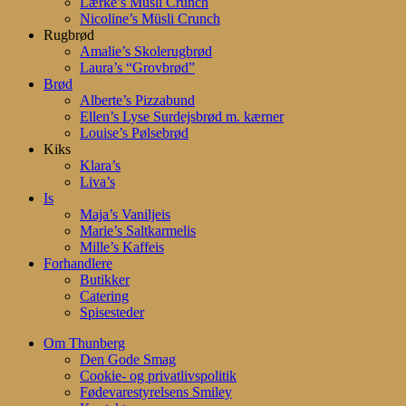
Lærke’s Müsli Crunch
Nicoline’s Müsli Crunch
Rugbrød
Amalie’s Skolerugbrød
Laura’s “Grovbrød”
Brød
Alberte’s Pizzabund
Ellen’s Lyse Surdejsbrød m. kærner
Louise’s Pølsebrød
Kiks
Klara’s
Liva’s
Is
Maja’s Vaniljeis
Marie’s Saltkarmelis
Mille’s Kaffeis
Forhandlere
Butikker
Catering
Spisesteder
Om Thunberg
Den Gode Smag
Cookie- og privatlivspolitik
Fødevarestyrelsens Smiley