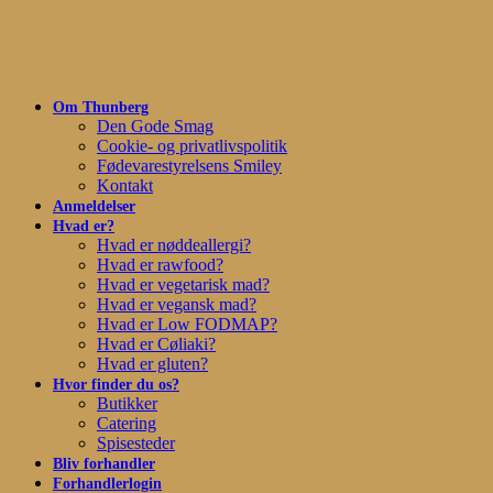
Skip
to
main
content
Om Thunberg
Den Gode Smag
Cookie- og privatlivspolitik
Fødevarestyrelsens Smiley
Kontakt
Anmeldelser
Hvad er?
Hvad er nøddeallergi?
Hvad er rawfood?
Hvad er vegetarisk mad?
Hvad er vegansk mad?
Hvad er Low FODMAP?
Hvad er Cøliaki?
Hvad er gluten?
Hvor finder du os?
Butikker
Catering
Spisesteder
Bliv forhandler
Forhandlerlogin