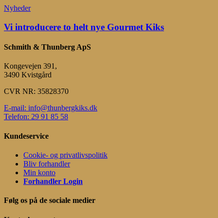
med
Vi
Nyheder
vores
introducere
to
to
Vi introducere to helt nye Gourmet Kiks
helt
helt
nye
nye
Schmith & Thunberg ApS
Gourmet
Gourmet
Kiks
Kiks
Kongevejen 391,
!!
3490 Kvistgård
CVR NR: 35828370
E-mail: info@thunbergkiks.dk
Telefon: 29 91 85 58
Kundeservice
Cookie- og privatlivspolitik
Bliv forhandler
Min konto
Forhandler Login
Følg os på de sociale medier