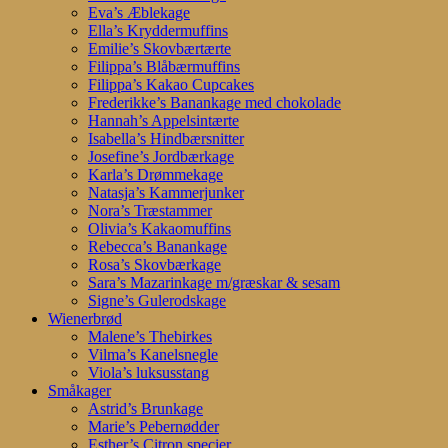
Eva’s Æblekage
Ella’s Kryddermuffins
Emilie’s Skovbærtærte
Filippa’s Blåbærmuffins
Filippa’s Kakao Cupcakes
Frederikke’s Banankage med chokolade
Hannah’s Appelsintærte
Isabella’s Hindbærsnitter
Josefine’s Jordbærkage
Karla’s Drømmekage
Natasja’s Kammerjunker
Nora’s Træstammer
Olivia’s Kakaomuffins
Rebecca’s Banankage
Rosa’s Skovbærkage
Sara’s Mazarinkage m/græskar & sesam
Signe’s Gulerodskage
Wienerbrød
Malene’s Thebirkes
Vilma’s Kanelsnegle
Viola’s luksusstang
Småkager
Astrid’s Brunkage
Marie’s Pebernødder
Esther’s Citron specier