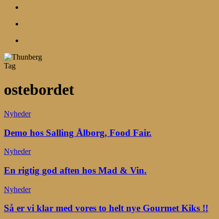
search
account
Menu
Tag
ostebordet
Demo
Nyheder
hos
Salling
Demo hos Salling Ålborg, Food Fair.
Ålborg,
Food
En
Nyheder
Fair.
rigtig
god
En rigtig god aften hos Mad & Vin.
aften
hos
Så
Nyheder
Mad
er
&
vi
Så er vi klar med vores to helt nye Gourmet Kiks !!
Vin.
klar