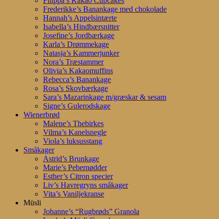
Filippa’s Kakao Cupcakes
Frederikke’s Banankage med chokolade
Hannah’s Appelsintærte
Isabella’s Hindbærsnitter
Josefine’s Jordbærkage
Karla’s Drømmekage
Natasja’s Kammerjunker
Nora’s Træstammer
Olivia’s Kakaomuffins
Rebecca’s Banankage
Rosa’s Skovbærkage
Sara’s Mazarinkage m/græskar & sesam
Signe’s Gulerodskage
Wienerbrød
Malene’s Thebirkes
Vilma’s Kanelsnegle
Viola’s luksusstang
Småkager
Astrid’s Brunkage
Marie’s Pebernødder
Esther’s Citron specier
Liv’s Havregryns småkager
Vita’s Vaniljekranse
Müsli
Johanne’s “Rugbrøds” Granola