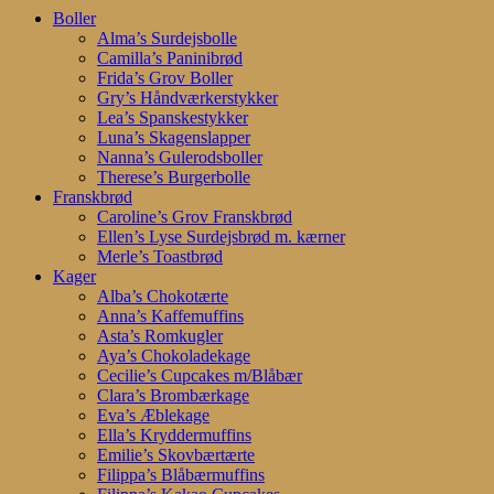
Close
Boller
Menu
Alma’s Surdejsbolle
Camilla’s Paninibrød
Frida’s Grov Boller
Gry’s Håndværkerstykker
Lea’s Spanskestykker
Luna’s Skagenslapper
Nanna’s Gulerodsboller
Therese’s Burgerbolle
Franskbrød
Caroline’s Grov Franskbrød
Ellen’s Lyse Surdejsbrød m. kærner
Merle’s Toastbrød
Kager
Alba’s Chokotærte
Anna’s Kaffemuffins
Asta’s Romkugler
Aya’s Chokoladekage
Cecilie’s Cupcakes m/Blåbær
Clara’s Brombærkage
Eva’s Æblekage
Ella’s Kryddermuffins
Emilie’s Skovbærtærte
Filippa’s Blåbærmuffins