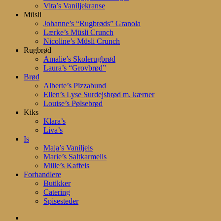
Vita’s Vaniljekranse
Müsli
Johanne’s “Rugbrøds” Granola
Lærke’s Müsli Crunch
Nicoline’s Müsli Crunch
Rugbrød
Amalie’s Skolerugbrød
Laura’s “Grovbrød”
Brød
Alberte’s Pizzabund
Ellen’s Lyse Surdejsbrød m. kærner
Louise’s Pølsebrød
Kiks
Klara’s
Liva’s
Is
Maja’s Vaniljeis
Marie’s Saltkarmelis
Mille’s Kaffeis
Forhandlere
Butikker
Catering
Spisesteder
search