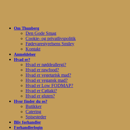
Skip
to
main
content
Om Thunberg
Den Gode Smag
Cookie- og privatlivspolitik
Fødevarestyrelsens Smiley
Kontakt
Anmeldelser
Hvad er?
Hvad er nøddeallergi?
Hvad er rawfood?
Hvad er vegetarisk mad?
Hvad er vegansk mad?
Hvad er Low FODMAP?
Hvad er Cøliaki?
Hvad er gluten?
Hvor finder du os?
Butikker
Catering
Spisesteder
Bliv forhandler
Forhandlerlogin