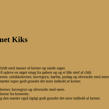
met Kiks
fyldt med masser af kerner og sunde sager.
pleve en røget smag fra pølsen og og et lille stref af chili.
rner, solsikkekerner, havregryn, hørfrø, purløg og olivenolie med mere
 mætter super godt grundet det store indhold af kerner.
ekerner, havregryn og olivenolie med mere.
lserne fra kernerne.
g den mætter også rigtigt godt grundet det store indhold af kerner.