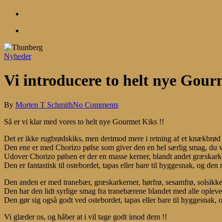
account
Menu
Nyheder
Vi introducere to helt nye Gour
By
Morten T Schmith
No Comments
Så er vi klar med vores to helt nye Gourmet Kiks !!
Det er ikke rugbrødskiks, men derimod mere i retning af et knækbrød 
Den ene er med Chorizo pølse som giver den en hel særlig smag, du vil o
Udover Chorizo pølsen er der en masse kerner, blandt andet græskarke
Den er fantastisk til ostebordet, tapas eller bare til hyggesnak, og den
Den anden er med tranebær, græskarkerner, hørfrø, sesamfrø, solsikk
Den har den lidt syrlige smag fra tranebærene blandet med alle opleve
Den gør sig også godt ved ostebordet, tapas eller bare til hyggesnak, o
Vi glæder os, og håber at i vil tage godt imod dem !!