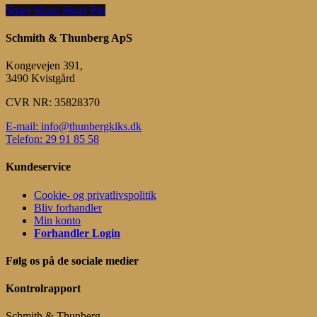
Share
Share
Share
Share
Pin
Schmith & Thunberg ApS
Kongevejen 391,
3490 Kvistgård
CVR NR: 35828370
E-mail: info@thunbergkiks.dk
Telefon: 29 91 85 58
Kundeservice
Cookie- og privatlivspolitik
Bliv forhandler
Min konto
Forhandler Login
Følg os på de sociale medier
Kontrolrapport
Schmith & Thunberg