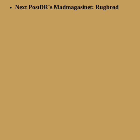
Next Post
DR´s Madmagasinet: Rugbrød