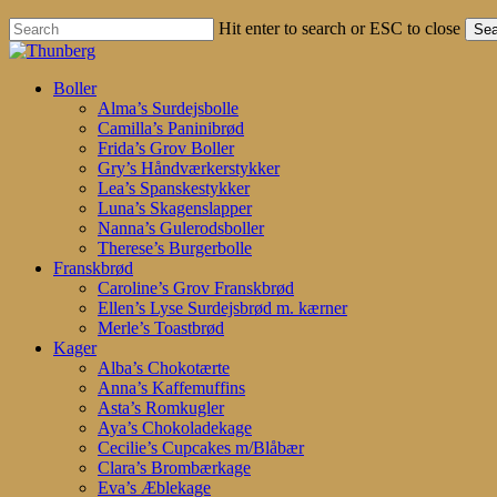
Hit enter to search or ESC to close
Sea
Close
Search
search
account
Menu
Boller
Alma’s Surdejsbolle
Camilla’s Paninibrød
Frida’s Grov Boller
Gry’s Håndværkerstykker
Lea’s Spanskestykker
Luna’s Skagenslapper
Nanna’s Gulerodsboller
Therese’s Burgerbolle
Franskbrød
Caroline’s Grov Franskbrød
Ellen’s Lyse Surdejsbrød m. kærner
Merle’s Toastbrød
Kager
Alba’s Chokotærte
Anna’s Kaffemuffins
Asta’s Romkugler
Aya’s Chokoladekage
Cecilie’s Cupcakes m/Blåbær
Clara’s Brombærkage
Eva’s Æblekage