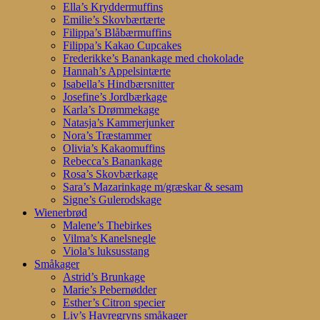
Ella’s Kryddermuffins
Emilie’s Skovbærtærte
Filippa’s Blåbærmuffins
Filippa’s Kakao Cupcakes
Frederikke’s Banankage med chokolade
Hannah’s Appelsintærte
Isabella’s Hindbærsnitter
Josefine’s Jordbærkage
Karla’s Drømmekage
Natasja’s Kammerjunker
Nora’s Træstammer
Olivia’s Kakaomuffins
Rebecca’s Banankage
Rosa’s Skovbærkage
Sara’s Mazarinkage m/græskar & sesam
Signe’s Gulerodskage
Wienerbrød
Malene’s Thebirkes
Vilma’s Kanelsnegle
Viola’s luksusstang
Småkager
Astrid’s Brunkage
Marie’s Pebernødder
Esther’s Citron specier
Liv’s Havregryns småkager