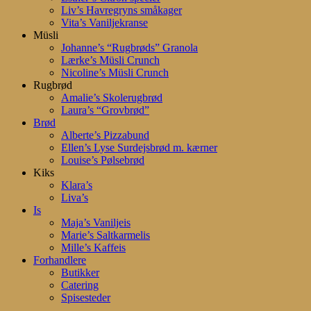
Liv’s Havregryns småkager
Vita’s Vaniljekranse
Müsli
Johanne’s “Rugbrøds” Granola
Lærke’s Müsli Crunch
Nicoline’s Müsli Crunch
Rugbrød
Amalie’s Skolerugbrød
Laura’s “Grovbrød”
Brød
Alberte’s Pizzabund
Ellen’s Lyse Surdejsbrød m. kærner
Louise’s Pølsebrød
Kiks
Klara’s
Liva’s
Is
Maja’s Vaniljeis
Marie’s Saltkarmelis
Mille’s Kaffeis
Forhandlere
Butikker
Catering
Spisesteder