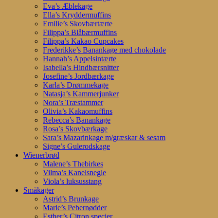
Eva’s Æblekage
Ella’s Kryddermuffins
Emilie’s Skovbærtærte
Filippa’s Blåbærmuffins
Filippa’s Kakao Cupcakes
Frederikke’s Banankage med chokolade
Hannah’s Appelsintærte
Isabella’s Hindbærsnitter
Josefine’s Jordbærkage
Karla’s Drømmekage
Natasja’s Kammerjunker
Nora’s Træstammer
Olivia’s Kakaomuffins
Rebecca’s Banankage
Rosa’s Skovbærkage
Sara’s Mazarinkage m/græskar & sesam
Signe’s Gulerodskage
Wienerbrød
Malene’s Thebirkes
Vilma’s Kanelsnegle
Viola’s luksusstang
Småkager
Astrid’s Brunkage
Marie’s Pebernødder
Esther’s Citron specier