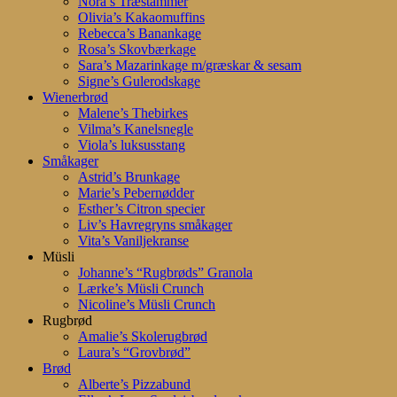
Nora’s Træstammer
Olivia’s Kakaomuffins
Rebecca’s Banankage
Rosa’s Skovbærkage
Sara’s Mazarinkage m/græskar & sesam
Signe’s Gulerodskage
Wienerbrød
Malene’s Thebirkes
Vilma’s Kanelsnegle
Viola’s luksusstang
Småkager
Astrid’s Brunkage
Marie’s Pebernødder
Esther’s Citron specier
Liv’s Havregryns småkager
Vita’s Vaniljekranse
Müsli
Johanne’s “Rugbrøds” Granola
Lærke’s Müsli Crunch
Nicoline’s Müsli Crunch
Rugbrød
Amalie’s Skolerugbrød
Laura’s “Grovbrød”
Brød
Alberte’s Pizzabund