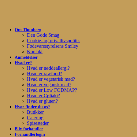
Skip
to
main
content
Om Thunberg
Den Gode Smag
Cookie- og privatlivspolitik
Fødevarestyrelsens Smiley
Kontakt
Anmeldelser
Hvad er?
Hvad er nøddeallergi?
Hvad er rawfood?
Hvad er vegetarisk mad?
Hvad er vegansk mad?
Hvad er Low FODMAP?
Hvad er Cøliaki?
Hvad er gluten?
Hvor finder du os?
Butikker
Catering
Spisesteder
Bliv forhandler
Forhandlerlogin