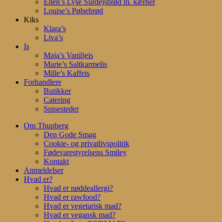
Ellen’s Lyse Surdejsbrød m. kærner
Louise’s Pølsebrød
Kiks
Klara’s
Liva’s
Is
Maja’s Vaniljeis
Marie’s Saltkarmelis
Mille’s Kaffeis
Forhandlere
Butikker
Catering
Spisesteder
Om Thunberg
Den Gode Smag
Cookie- og privatlivspolitik
Fødevarestyrelsens Smiley
Kontakt
Anmeldelser
Hvad er?
Hvad er nøddeallergi?
Hvad er rawfood?
Hvad er vegetarisk mad?
Hvad er vegansk mad?