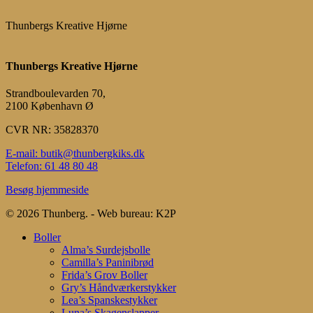
Thunbergs Kreative Hjørne
Thunbergs Kreative Hjørne
Strandboulevarden 70,
2100 København Ø
CVR NR: 35828370
E-mail: butik@thunbergkiks.dk
Telefon: 61 48 80 48
Besøg hjemmeside
© 2026 Thunberg. - Web bureau: K2P
Close
Boller
Menu
Alma’s Surdejsbolle
Camilla’s Paninibrød
Frida’s Grov Boller
Gry’s Håndværkerstykker
Lea’s Spanskestykker
Luna’s Skagenslapper