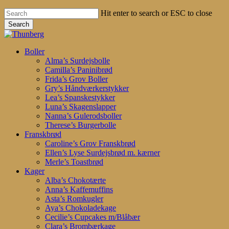
Hit enter to search or ESC to close
Search
Close
Search
search
account
Menu
Boller
Alma’s Surdejsbolle
Camilla’s Paninibrød
Frida’s Grov Boller
Gry’s Håndværkerstykker
Lea’s Spanskestykker
Luna’s Skagenslapper
Nanna’s Gulerodsboller
Therese’s Burgerbolle
Franskbrød
Caroline’s Grov Franskbrød
Ellen’s Lyse Surdejsbrød m. kærner
Merle’s Toastbrød
Kager
Alba’s Chokotærte
Anna’s Kaffemuffins
Asta’s Romkugler
Aya’s Chokoladekage
Cecilie’s Cupcakes m/Blåbær
Clara’s Brombærkage