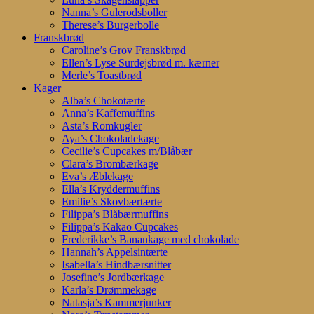
Nanna’s Gulerodsboller
Therese’s Burgerbolle
Franskbrød
Caroline’s Grov Franskbrød
Ellen’s Lyse Surdejsbrød m. kærner
Merle’s Toastbrød
Kager
Alba’s Chokotærte
Anna’s Kaffemuffins
Asta’s Romkugler
Aya’s Chokoladekage
Cecilie’s Cupcakes m/Blåbær
Clara’s Brombærkage
Eva’s Æblekage
Ella’s Kryddermuffins
Emilie’s Skovbærtærte
Filippa’s Blåbærmuffins
Filippa’s Kakao Cupcakes
Frederikke’s Banankage med chokolade
Hannah’s Appelsintærte
Isabella’s Hindbærsnitter
Josefine’s Jordbærkage
Karla’s Drømmekage
Natasja’s Kammerjunker