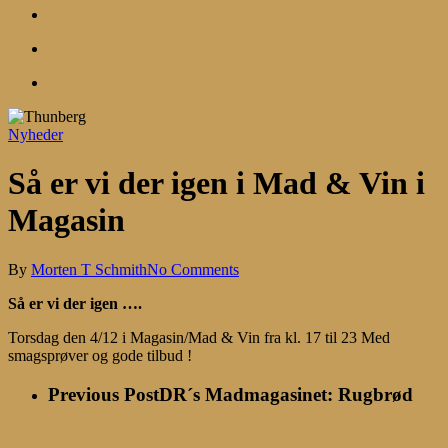
search
account
Menu
Nyheder
Så er vi der igen i Mad & Vin i
Magasin
By
Morten T Schmith
No Comments
Så er vi der igen ….
Torsdag den 4/12 i Magasin/Mad & Vin fra kl. 17 til 23 Med
smagsprøver og gode tilbud !
Previous Post
DR´s Madmagasinet: Rugbrød