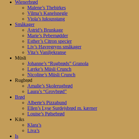
Wienerbrød
Malene’s Thebirkes
Vilma’s Kanelsnegle
Viola’s luksusstang
Småkager
Astrid’s Brunkage
Marie’s Pebernødder
Esther’s Citron specier
Liv’s Havregryns småkager
Vita’s Vaniljekranse
Müsli
Johanne’s “Rugbrøds” Granola
Lærke’s Müsli Crunch
Nicoline’s Müsli Crunch
Rugbrød
Amalie’s Skolerugbrød
Laura’s “Grovbrød”
Brød
Alberte’s Pizzabund
Ellen’s Lyse Surdejsbrød m. kærner
Louise’s Pølsebrød
Kiks
Klara’s
Liva’s
Is