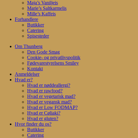
Maja’s Vaniljeis
Marie’s Saltkarmelis
Mille’s Kaffeis
Forhandlere
Butikker
Catering
Spisesteder
Om Thunberg
Den Gode Smag
Cookie- og privatlivspolitik
Fødevarestyrelsens Smiley
Kontakt
Anmeldelser
Hvad er?
Hvad er nøddeallergi?
Hvad er rawfood?
Hvad er vegetarisk mad?
Hvad er vegansk mad?
Hvad er Low FODMAP?
Hvad er Cøliaki?
Hvad er gluten?
Hvor finder du os?
Butikker
Catering