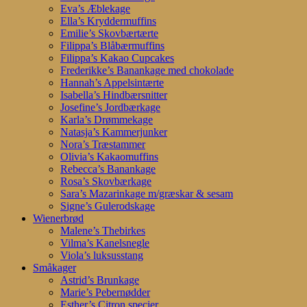
Eva’s Æblekage
Ella’s Kryddermuffins
Emilie’s Skovbærtærte
Filippa’s Blåbærmuffins
Filippa’s Kakao Cupcakes
Frederikke’s Banankage med chokolade
Hannah’s Appelsintærte
Isabella’s Hindbærsnitter
Josefine’s Jordbærkage
Karla’s Drømmekage
Natasja’s Kammerjunker
Nora’s Træstammer
Olivia’s Kakaomuffins
Rebecca’s Banankage
Rosa’s Skovbærkage
Sara’s Mazarinkage m/græskar & sesam
Signe’s Gulerodskage
Wienerbrød
Malene’s Thebirkes
Vilma’s Kanelsnegle
Viola’s luksusstang
Småkager
Astrid’s Brunkage
Marie’s Pebernødder
Esther’s Citron specier