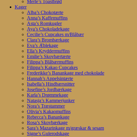
Merle’s Toastbrød
Kager
Alba’s Chokotærte
Anna’s Kaffemuffins
Asta’s Romkugler
Aya’s Chokoladekage
Cecilie’s Cupcakes m/Blåbær
Clara’s Brombærkage
Eva’s Æblekage
Ella’s Kryddermuffins
Emilie’s Skovbærtærte
Filippa’s Blåbærmuffins
Filippa’s Kakao Cupcakes
Frederikke’s Banankage med chokolade
Hannah’s Appelsintærte
Isabella’s Hindbærsnitter
Josefine’s Jordbærkage
Karla’s Drømmekage
Natasja’s Kammerjunker
Nora’s Træstammer
Olivia’s Kakaomuffins
Rebecca’s Banankage
Rosa’s Skovbærkage
Sara’s Mazarinkage m/græskar & sesam
Signe’s Gulerodskage