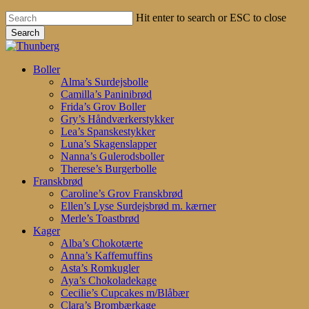
Hit enter to search or ESC to close
Search
Close
Search
search
account
Menu
Boller
Alma’s Surdejsbolle
Camilla’s Paninibrød
Frida’s Grov Boller
Gry’s Håndværkerstykker
Lea’s Spanskestykker
Luna’s Skagenslapper
Nanna’s Gulerodsboller
Therese’s Burgerbolle
Franskbrød
Caroline’s Grov Franskbrød
Ellen’s Lyse Surdejsbrød m. kærner
Merle’s Toastbrød
Kager
Alba’s Chokotærte
Anna’s Kaffemuffins
Asta’s Romkugler
Aya’s Chokoladekage
Cecilie’s Cupcakes m/Blåbær
Clara’s Brombærkage