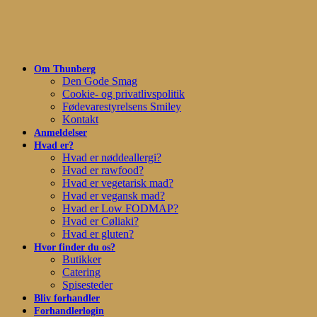
Skip
to
main
content
Om Thunberg
Den Gode Smag
Cookie- og privatlivspolitik
Fødevarestyrelsens Smiley
Kontakt
Anmeldelser
Hvad er?
Hvad er nøddeallergi?
Hvad er rawfood?
Hvad er vegetarisk mad?
Hvad er vegansk mad?
Hvad er Low FODMAP?
Hvad er Cøliaki?
Hvad er gluten?
Hvor finder du os?
Butikker
Catering
Spisesteder
Bliv forhandler
Forhandlerlogin