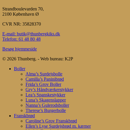
Strandboulevarden 70,
2100 København Ø
CVR NR: 35828370
E-mail: butik@thunbergkiks.dk
Telefon: 61 48 80 48
Besøg hjemmeside
© 2026 Thunberg. - Web bureau: K2P
Close
Boller
Menu
Alma’s Surdejsbolle
Camilla’s Paninibrød
Frida’s Grov Boller
Gry’s Håndværkerstykker
Lea’s Spanskestykker
Luna’s Skagenslapper
Nanna’s Gulerodsboller
Therese’s Burgerbolle
Franskbrød
Caroline’s Grov Franskbrød
Ellen’s Lyse Surdejsbrød m. kærner