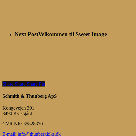
Next Post
Velkommen til Sweet Image
Share
Share
Share
Share
Pin
Schmith & Thunberg ApS
Kongevejen 391,
3490 Kvistgård
CVR NR: 35828370
E-mail: info@thunbergkiks.dk