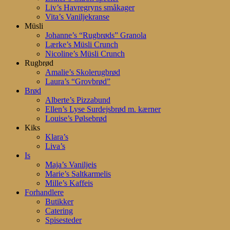
Liv’s Havregryns småkager
Vita’s Vaniljekranse
Müsli
Johanne’s “Rugbrøds” Granola
Lærke’s Müsli Crunch
Nicoline’s Müsli Crunch
Rugbrød
Amalie’s Skolerugbrød
Laura’s “Grovbrød”
Brød
Alberte’s Pizzabund
Ellen’s Lyse Surdejsbrød m. kærner
Louise’s Pølsebrød
Kiks
Klara’s
Liva’s
Is
Maja’s Vaniljeis
Marie’s Saltkarmelis
Mille’s Kaffeis
Forhandlere
Butikker
Catering
Spisesteder