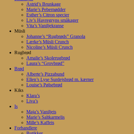
Astrid’s Brunkage
Marie’s Pebernødder
Esther’s Citron specier
Liv’s Havregryns småkager
Vita’s Vaniljekranse
Müsli
Johanne’s “Rugbrøds” Granola
Lærke’s Müsli Crunch
Nicoline’s Müsli Crunch
Rugbrød
Amalie’s Skolerugbrød
Laura’s “Grovbrød”
Brød
Alberte’s Pizzabund
Ellen’s Lyse Surdejsbrød m. kærner
Louise’s Pølsebrød
Kiks
Klara’s
Liva’s
Is
Maja’s Vaniljeis
Marie’s Saltkarmelis
Mille’s Kaffeis
Forhandlere
Butikker