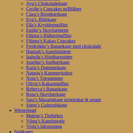
Aya’s Chokoladekage
Cecilie’s Cupcakes m/Blåbær
Clara’s Brombærkage
Eva’s Æblekage
Ella’s Kryddermuffins
Emilie’s Skovbærtærte
Filippa’s Blåbærmuffins
Filippa’s Kakao Cupcakes
Frederikke’s Banankage med chokolade
Hannah’s Appelsintærte
Isabella’s Hindbærsnitter
Josefine’s Jordbærkage
Karla’s Drømmekage
Natasja’s Kammerjunker
Nora’s Træstammer
Olivia’s Kakaomuffins
Rebecca’s Banankage
Rosa’s Skovbærkage
Sara’s Mazarinkage m/græskar & sesam
Signe’s Gulerodskage
Wienerbrød
Malene’s Thebirkes
Vilma’s Kanelsnegle
Viola’s luksusstang
Småkager