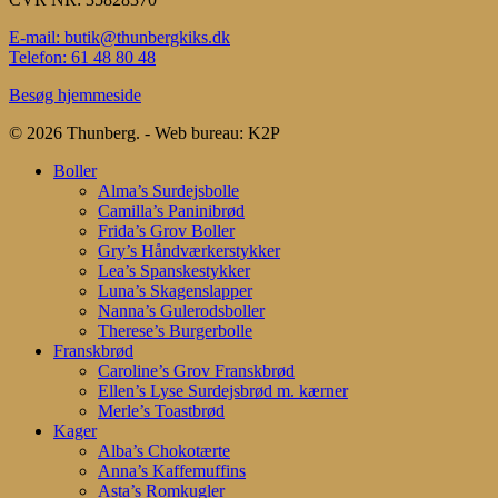
E-mail: butik@thunbergkiks.dk
Telefon: 61 48 80 48
Besøg hjemmeside
© 2026 Thunberg. - Web bureau: K2P
Close
Boller
Menu
Alma’s Surdejsbolle
Camilla’s Paninibrød
Frida’s Grov Boller
Gry’s Håndværkerstykker
Lea’s Spanskestykker
Luna’s Skagenslapper
Nanna’s Gulerodsboller
Therese’s Burgerbolle
Franskbrød
Caroline’s Grov Franskbrød
Ellen’s Lyse Surdejsbrød m. kærner
Merle’s Toastbrød
Kager
Alba’s Chokotærte
Anna’s Kaffemuffins
Asta’s Romkugler