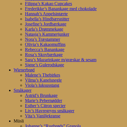
Filippa’s Kakao Cupcakes
Frederikke’s Banankage med chokolade
Hannah’s Appelsintærte
Isabella’s Hindbærsnitter
Josefine’s Jordbærkage
Karla’s Drømmekage
Natasja’s Kammerjunker
Nora’s Træstammer
Olivia’s Kakaomuffins
Rebecca’s Banankage
Rosa’s Skovbærkage
Sara’s Mazarinkage m/græskar & sesam
Signe’s Gulerodskage
Wienerbrød
Malene’s Thebirkes
Vilma’s Kanelsnegle
Viola’s luksusstang
Småkager
Astrid’s Brunkage
Marie’s Pebernødder
Esther’s Citron specier
Liv’s Havregryns småkager
Vita’s Vaniljekranse
Müsli
Johanne’s “Rugbrøds” Granola