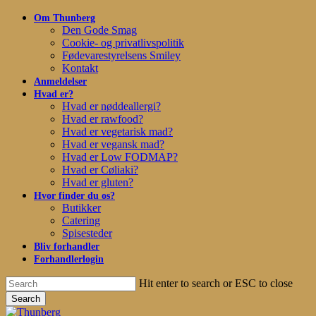
Skip
Om Thunberg
to
Den Gode Smag
main
Cookie- og privatlivspolitik
content
Fødevarestyrelsens Smiley
Kontakt
Anmeldelser
Hvad er?
Hvad er nøddeallergi?
Hvad er rawfood?
Hvad er vegetarisk mad?
Hvad er vegansk mad?
Hvad er Low FODMAP?
Hvad er Cøliaki?
Hvad er gluten?
Hvor finder du os?
Butikker
Catering
Spisesteder
Bliv forhandler
Forhandlerlogin
Hit enter to search or ESC to close
Search
Close