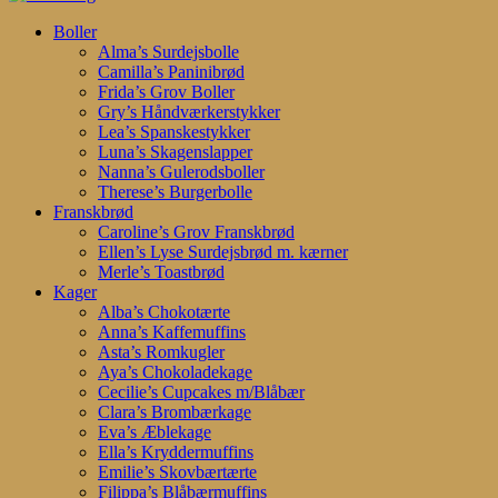
Search
search
account
Menu
Boller
Alma’s Surdejsbolle
Camilla’s Paninibrød
Frida’s Grov Boller
Gry’s Håndværkerstykker
Lea’s Spanskestykker
Luna’s Skagenslapper
Nanna’s Gulerodsboller
Therese’s Burgerbolle
Franskbrød
Caroline’s Grov Franskbrød
Ellen’s Lyse Surdejsbrød m. kærner
Merle’s Toastbrød
Kager
Alba’s Chokotærte
Anna’s Kaffemuffins
Asta’s Romkugler
Aya’s Chokoladekage
Cecilie’s Cupcakes m/Blåbær
Clara’s Brombærkage
Eva’s Æblekage
Ella’s Kryddermuffins
Emilie’s Skovbærtærte
Filippa’s Blåbærmuffins