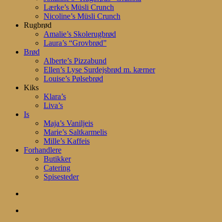
Lærke’s Müsli Crunch
Nicoline’s Müsli Crunch
Rugbrød
Amalie’s Skolerugbrød
Laura’s “Grovbrød”
Brød
Alberte’s Pizzabund
Ellen’s Lyse Surdejsbrød m. kærner
Louise’s Pølsebrød
Kiks
Klara’s
Liva’s
Is
Maja’s Vaniljeis
Marie’s Saltkarmelis
Mille’s Kaffeis
Forhandlere
Butikker
Catering
Spisesteder
search
account