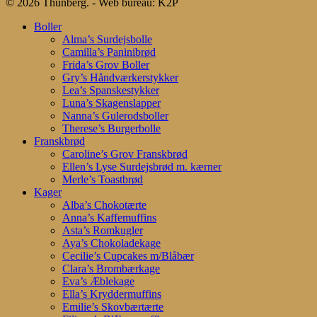
© 2026 Thunberg. - Web bureau: K2P
Close
Boller
Menu
Alma’s Surdejsbolle
Camilla’s Paninibrød
Frida’s Grov Boller
Gry’s Håndværkerstykker
Lea’s Spanskestykker
Luna’s Skagenslapper
Nanna’s Gulerodsboller
Therese’s Burgerbolle
Franskbrød
Caroline’s Grov Franskbrød
Ellen’s Lyse Surdejsbrød m. kærner
Merle’s Toastbrød
Kager
Alba’s Chokotærte
Anna’s Kaffemuffins
Asta’s Romkugler
Aya’s Chokoladekage
Cecilie’s Cupcakes m/Blåbær
Clara’s Brombærkage
Eva’s Æblekage
Ella’s Kryddermuffins
Emilie’s Skovbærtærte