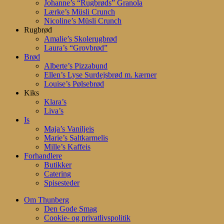
Johanne’s “Rugbrøds” Granola
Lærke’s Müsli Crunch
Nicoline’s Müsli Crunch
Rugbrød
Amalie’s Skolerugbrød
Laura’s “Grovbrød”
Brød
Alberte’s Pizzabund
Ellen’s Lyse Surdejsbrød m. kærner
Louise’s Pølsebrød
Kiks
Klara’s
Liva’s
Is
Maja’s Vaniljeis
Marie’s Saltkarmelis
Mille’s Kaffeis
Forhandlere
Butikker
Catering
Spisesteder
Om Thunberg
Den Gode Smag
Cookie- og privatlivspolitik