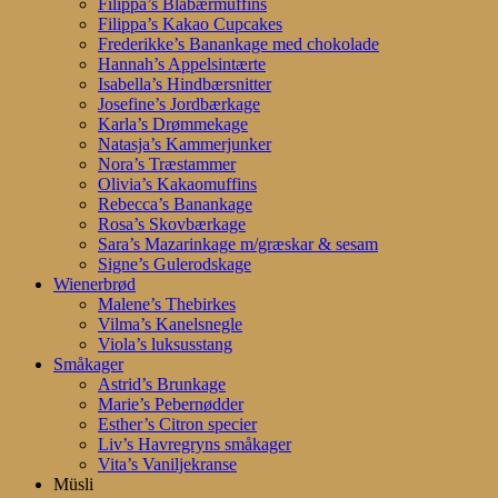
Filippa’s Blåbærmuffins
Filippa’s Kakao Cupcakes
Frederikke’s Banankage med chokolade
Hannah’s Appelsintærte
Isabella’s Hindbærsnitter
Josefine’s Jordbærkage
Karla’s Drømmekage
Natasja’s Kammerjunker
Nora’s Træstammer
Olivia’s Kakaomuffins
Rebecca’s Banankage
Rosa’s Skovbærkage
Sara’s Mazarinkage m/græskar & sesam
Signe’s Gulerodskage
Wienerbrød
Malene’s Thebirkes
Vilma’s Kanelsnegle
Viola’s luksusstang
Småkager
Astrid’s Brunkage
Marie’s Pebernødder
Esther’s Citron specier
Liv’s Havregryns småkager
Vita’s Vaniljekranse
Müsli