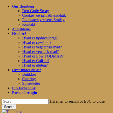
Skip
Om Thunberg
to
Den Gode Smag
main
Cookie- og privatlivspolitik
content
Fødevarestyrelsens Smiley
Kontakt
Anmeldelser
Hvad er?
Hvad er nøddeallergi?
Hvad er rawfood?
Hvad er vegetarisk mad?
Hvad er vegansk mad?
Hvad er Low FODMAP?
Hvad er Cøliaki?
Hvad er gluten?
Hvor finder du os?
Butikker
Catering
Spisesteder
Bliv forhandler
Forhandlerlogin
Hit enter to search or ESC to close
Search
Close