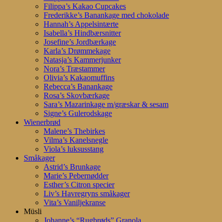
Filippa’s Kakao Cupcakes
Frederikke’s Banankage med chokolade
Hannah’s Appelsintærte
Isabella’s Hindbærsnitter
Josefine’s Jordbærkage
Karla’s Drømmekage
Natasja’s Kammerjunker
Nora’s Træstammer
Olivia’s Kakaomuffins
Rebecca’s Banankage
Rosa’s Skovbærkage
Sara’s Mazarinkage m/græskar & sesam
Signe’s Gulerodskage
Wienerbrød
Malene’s Thebirkes
Vilma’s Kanelsnegle
Viola’s luksusstang
Småkager
Astrid’s Brunkage
Marie’s Pebernødder
Esther’s Citron specier
Liv’s Havregryns småkager
Vita’s Vaniljekranse
Müsli
Johanne’s “Rugbrøds” Granola