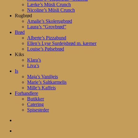
Lærke’s Müsli Crunch
Nicoline’s Müsli Crunch
Rugbrød
Amalie’s Skolerugbrød
Laura’s “Grovbrød”
Brød
Alberte’s Pizzabund
Ellen’s Lyse Surdejsbrød m. kærner
Louise’s Pølsebrød
Kiks
Klara’s
Liva’s
Is
Maja’s Vaniljeis
Marie’s Saltkarmelis
Mille’s Kaffeis
Forhandlere
Butikker
Catering
Spisesteder
search
account