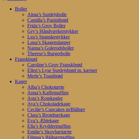
Search
search
account
Menu
Boller
Alma’s Surdejsbolle
Camilla’s Paninibrød
Frida’s Grov Boller
Gry’s Håndværkerstykker
Lea’s Spanskestykker
Luna’s Skagenslapper
Nanna’s Gulerodsboller
Therese’s Burgerbolle
Franskbrød
Caroline’s Grov Franskbrød
Ellen’s Lyse Surdejsbrød m. kærner
Merle’s Toastbrød
Kager
Alba’s Chokotærte
Anna’s Kaffemuffins
Asta’s Romkugler
Aya’s Chokoladekage
Cecilie’s Cupcakes m/Blåbær
Clara’s Brombærkage
Eva’s Æblekage
Ella’s Kryddermuffins
Emilie’s Skovbærtærte
Filippa’s Blåbærmuffins