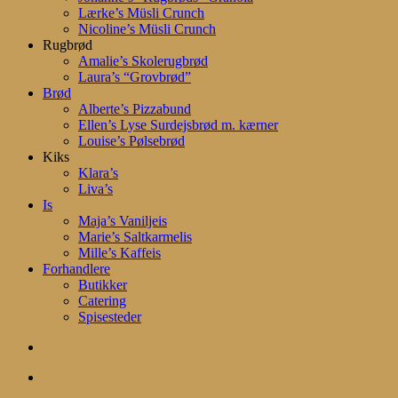
Lærke’s Müsli Crunch
Nicoline’s Müsli Crunch
Rugbrød
Amalie’s Skolerugbrød
Laura’s “Grovbrød”
Brød
Alberte’s Pizzabund
Ellen’s Lyse Surdejsbrød m. kærner
Louise’s Pølsebrød
Kiks
Klara’s
Liva’s
Is
Maja’s Vaniljeis
Marie’s Saltkarmelis
Mille’s Kaffeis
Forhandlere
Butikker
Catering
Spisesteder
search
account