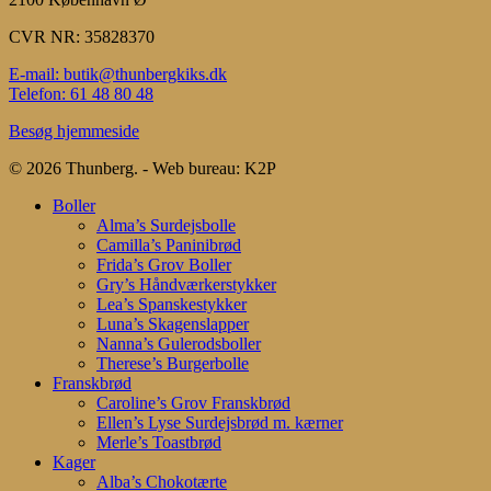
CVR NR: 35828370
E-mail: butik@thunbergkiks.dk
Telefon: 61 48 80 48
Besøg hjemmeside
© 2026 Thunberg. - Web bureau: K2P
Close
Boller
Menu
Alma’s Surdejsbolle
Camilla’s Paninibrød
Frida’s Grov Boller
Gry’s Håndværkerstykker
Lea’s Spanskestykker
Luna’s Skagenslapper
Nanna’s Gulerodsboller
Therese’s Burgerbolle
Franskbrød
Caroline’s Grov Franskbrød
Ellen’s Lyse Surdejsbrød m. kærner
Merle’s Toastbrød
Kager
Alba’s Chokotærte