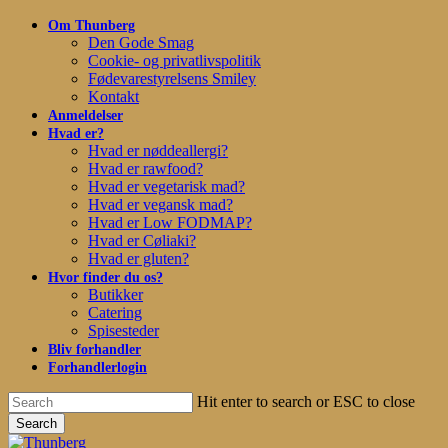
Skip
Om Thunberg
to
Den Gode Smag
main
Cookie- og privatlivspolitik
content
Fødevarestyrelsens Smiley
Kontakt
Anmeldelser
Hvad er?
Hvad er nøddeallergi?
Hvad er rawfood?
Hvad er vegetarisk mad?
Hvad er vegansk mad?
Hvad er Low FODMAP?
Hvad er Cøliaki?
Hvad er gluten?
Hvor finder du os?
Butikker
Catering
Spisesteder
Bliv forhandler
Forhandlerlogin
Hit enter to search or ESC to close
Search
Close