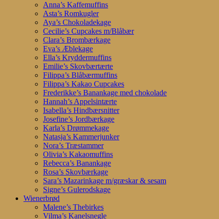
Anna’s Kaffemuffins
Asta’s Romkugler
Aya’s Chokoladekage
Cecilie’s Cupcakes m/Blåbær
Clara’s Brombærkage
Eva’s Æblekage
Ella’s Kryddermuffins
Emilie’s Skovbærtærte
Filippa’s Blåbærmuffins
Filippa’s Kakao Cupcakes
Frederikke’s Banankage med chokolade
Hannah’s Appelsintærte
Isabella’s Hindbærsnitter
Josefine’s Jordbærkage
Karla’s Drømmekage
Natasja’s Kammerjunker
Nora’s Træstammer
Olivia’s Kakaomuffins
Rebecca’s Banankage
Rosa’s Skovbærkage
Sara’s Mazarinkage m/græskar & sesam
Signe’s Gulerodskage
Wienerbrød
Malene’s Thebirkes
Vilma’s Kanelsnegle