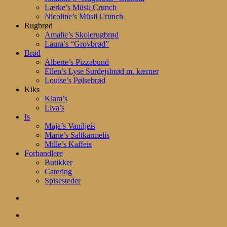
Lærke’s Müsli Crunch
Nicoline’s Müsli Crunch
Rugbrød
Amalie’s Skolerugbrød
Laura’s “Grovbrød”
Brød
Alberte’s Pizzabund
Ellen’s Lyse Surdejsbrød m. kærner
Louise’s Pølsebrød
Kiks
Klara’s
Liva’s
Is
Maja’s Vaniljeis
Marie’s Saltkarmelis
Mille’s Kaffeis
Forhandlere
Butikker
Catering
Spisesteder
search
account