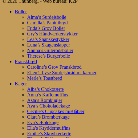
© 2026 Thunberg. - Web bureau: K2P
Close
Boller
Menu
Alma’s Surdejsbolle
Camilla’s Paninibrød
Frida’s Grov Boller
Gry’s Håndværkerstykker
Lea’s Spanskestykker
Luna’s Skagenslapper
Nanna’s Gulerodsboller
Therese’s Burgerbolle
Franskbrød
Caroline’s Grov Franskbrød
Ellen’s Lyse Surdejsbrød m. kærner
Merle’s Toastbrød
Kager
Alba’s Chokotærte
Anna’s Kaffemuffins
Asta’s Romkugler
Aya’s Chokoladekage
Cecilie’s Cupcakes m/Blåbær
Clara’s Brombærkage
Eva’s Æblekage
Ella’s Kryddermuffins
Emilie’s Skovbærtærte