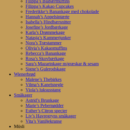
Filippa’s Blåbærmuffins
Filippa’s Kakao Cupcakes
Frederikke’s Banankage med chokolade
Hannah’s Appelsintærte
Isabella’s Hindbærsnitter
Josefine’s Jordbærkage
Karla’s Drømmekage
Natasja’s Kammerjunker
Nora’s Træstammer
Olivia’s Kakaomuffins
Rebecca’s Banankage
Rosa’s Skovbærkage
Sara’s Mazarinkage m/græskar & sesam
Signe’s Gulerodskage
Wienerbrød
Malene’s Thebirkes
Vilma’s Kanelsnegle
Viola’s luksusstang
Småkager
Astrid’s Brunkage
Marie’s Pebernødder
Esther’s Citron specier
Liv’s Havregryns småkager
Vita’s Vaniljekranse
Müsli