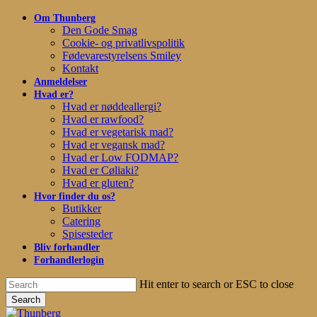
Skip
Om Thunberg
to
Den Gode Smag
main
Cookie- og privatlivspolitik
content
Fødevarestyrelsens Smiley
Kontakt
Anmeldelser
Hvad er?
Hvad er nøddeallergi?
Hvad er rawfood?
Hvad er vegetarisk mad?
Hvad er vegansk mad?
Hvad er Low FODMAP?
Hvad er Cøliaki?
Hvad er gluten?
Hvor finder du os?
Butikker
Catering
Spisesteder
Bliv forhandler
Forhandlerlogin
Hit enter to search or ESC to close
Search
Close