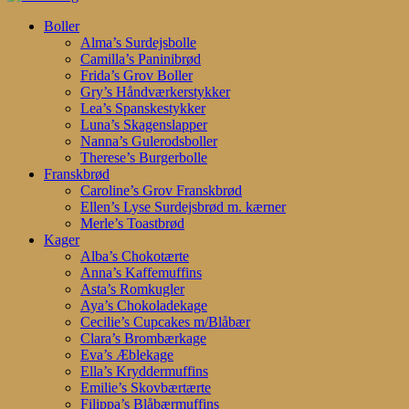
Search
search
account
Menu
Boller
Alma’s Surdejsbolle
Camilla’s Paninibrød
Frida’s Grov Boller
Gry’s Håndværkerstykker
Lea’s Spanskestykker
Luna’s Skagenslapper
Nanna’s Gulerodsboller
Therese’s Burgerbolle
Franskbrød
Caroline’s Grov Franskbrød
Ellen’s Lyse Surdejsbrød m. kærner
Merle’s Toastbrød
Kager
Alba’s Chokotærte
Anna’s Kaffemuffins
Asta’s Romkugler
Aya’s Chokoladekage
Cecilie’s Cupcakes m/Blåbær
Clara’s Brombærkage
Eva’s Æblekage
Ella’s Kryddermuffins
Emilie’s Skovbærtærte
Filippa’s Blåbærmuffins