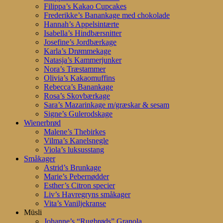
Filippa’s Kakao Cupcakes
Frederikke’s Banankage med chokolade
Hannah’s Appelsintærte
Isabella’s Hindbærsnitter
Josefine’s Jordbærkage
Karla’s Drømmekage
Natasja’s Kammerjunker
Nora’s Træstammer
Olivia’s Kakaomuffins
Rebecca’s Banankage
Rosa’s Skovbærkage
Sara’s Mazarinkage m/græskar & sesam
Signe’s Gulerodskage
Wienerbrød
Malene’s Thebirkes
Vilma’s Kanelsnegle
Viola’s luksusstang
Småkager
Astrid’s Brunkage
Marie’s Pebernødder
Esther’s Citron specier
Liv’s Havregryns småkager
Vita’s Vaniljekranse
Müsli
Johanne’s “Rugbrøds” Granola