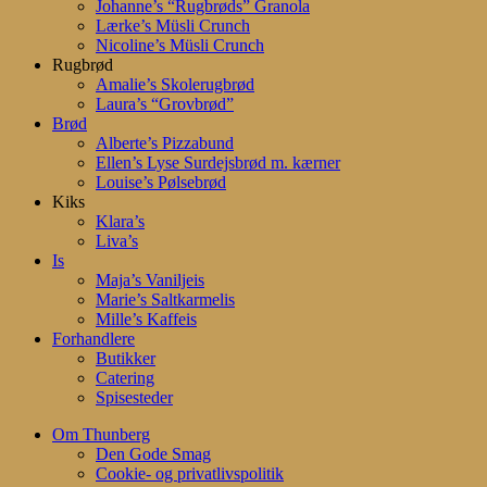
Johanne’s “Rugbrøds” Granola
Lærke’s Müsli Crunch
Nicoline’s Müsli Crunch
Rugbrød
Amalie’s Skolerugbrød
Laura’s “Grovbrød”
Brød
Alberte’s Pizzabund
Ellen’s Lyse Surdejsbrød m. kærner
Louise’s Pølsebrød
Kiks
Klara’s
Liva’s
Is
Maja’s Vaniljeis
Marie’s Saltkarmelis
Mille’s Kaffeis
Forhandlere
Butikker
Catering
Spisesteder
Om Thunberg
Den Gode Smag
Cookie- og privatlivspolitik