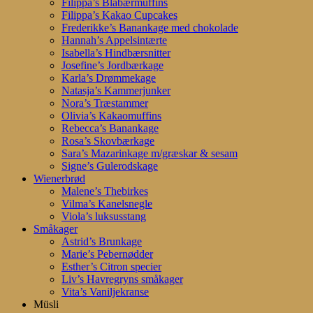
Filippa’s Blåbærmuffins
Filippa’s Kakao Cupcakes
Frederikke’s Banankage med chokolade
Hannah’s Appelsintærte
Isabella’s Hindbærsnitter
Josefine’s Jordbærkage
Karla’s Drømmekage
Natasja’s Kammerjunker
Nora’s Træstammer
Olivia’s Kakaomuffins
Rebecca’s Banankage
Rosa’s Skovbærkage
Sara’s Mazarinkage m/græskar & sesam
Signe’s Gulerodskage
Wienerbrød
Malene’s Thebirkes
Vilma’s Kanelsnegle
Viola’s luksusstang
Småkager
Astrid’s Brunkage
Marie’s Pebernødder
Esther’s Citron specier
Liv’s Havregryns småkager
Vita’s Vaniljekranse
Müsli