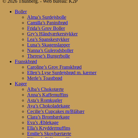
© 2026 Thunberg. - Web bureau: K2P
Close
Boller
Menu
Alma’s Surdejsbolle
Camilla’s Paninibrød
Frida’s Grov Boller
Gry’s Håndværkerstykker
Lea’s Spanskestykker
Luna’s Skagenslapper
Nanna’s Gulerodsboller
Therese’s Burgerbolle
Franskbrød
Caroline’s Grov Franskbrød
Ellen’s Lyse Surdejsbrød m. kærner
Merle’s Toastbrød
Kager
Alba’s Chokotærte
Anna’s Kaffemuffins
Asta’s Romkugler
Aya’s Chokoladekage
Cecilie’s Cupcakes m/Blåbær
Clara’s Brombærkage
Eva’s Æblekage
Ella’s Kryddermuffins
Emilie’s Skovbærtærte