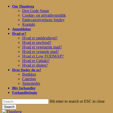
Skip
Om Thunberg
to
Den Gode Smag
main
Cookie- og privatlivspolitik
content
Fødevarestyrelsens Smiley
Kontakt
Anmeldelser
Hvad er?
Hvad er nøddeallergi?
Hvad er rawfood?
Hvad er vegetarisk mad?
Hvad er vegansk mad?
Hvad er Low FODMAP?
Hvad er Cøliaki?
Hvad er gluten?
Hvor finder du os?
Butikker
Catering
Spisesteder
Bliv forhandler
Forhandlerlogin
Hit enter to search or ESC to close
Search
Close