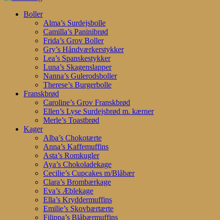
Search
search
account
Menu
Boller
Alma’s Surdejsbolle
Camilla’s Paninibrød
Frida’s Grov Boller
Gry’s Håndværkerstykker
Lea’s Spanskestykker
Luna’s Skagenslapper
Nanna’s Gulerodsboller
Therese’s Burgerbolle
Franskbrød
Caroline’s Grov Franskbrød
Ellen’s Lyse Surdejsbrød m. kærner
Merle’s Toastbrød
Kager
Alba’s Chokotærte
Anna’s Kaffemuffins
Asta’s Romkugler
Aya’s Chokoladekage
Cecilie’s Cupcakes m/Blåbær
Clara’s Brombærkage
Eva’s Æblekage
Ella’s Kryddermuffins
Emilie’s Skovbærtærte
Filippa’s Blåbærmuffins