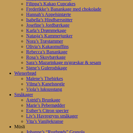
Filippa’s Kakao Cupcakes
Frederikke’s Banankage med chokolade
Hannah’s Appelsintærte
Isabella’s Hindbærsnitter
Josefine’s Jordbærkage
Karla’s Drømmekage
Natasja’s Kammerjunker
Nora’s Træstammer
Olivia’s Kakaomuffins
Rebecca’s Banankage
Rosa’s Skovbærkage
Sara’s Mazarinkage m/græskar & sesam
Signe’s Gulerodskage
Wienerbrød
Malene’s Thebirkes
Vilma’s Kanelsnegle
Viola’s luksusstang
Småkager
Astrid’s Brunkage
Marie’s Pebernødder
Esther’s Citron specier
Liv’s Havregryns småkager
Vita’s Vaniljekranse
Müsli
Johanne’s “Rugbrøds” Granola