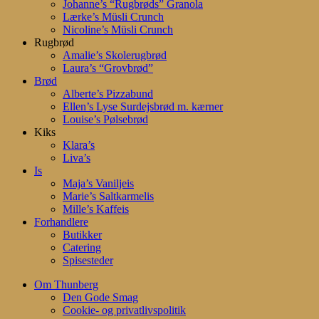
Johanne’s “Rugbrøds” Granola
Lærke’s Müsli Crunch
Nicoline’s Müsli Crunch
Rugbrød
Amalie’s Skolerugbrød
Laura’s “Grovbrød”
Brød
Alberte’s Pizzabund
Ellen’s Lyse Surdejsbrød m. kærner
Louise’s Pølsebrød
Kiks
Klara’s
Liva’s
Is
Maja’s Vaniljeis
Marie’s Saltkarmelis
Mille’s Kaffeis
Forhandlere
Butikker
Catering
Spisesteder
Om Thunberg
Den Gode Smag
Cookie- og privatlivspolitik