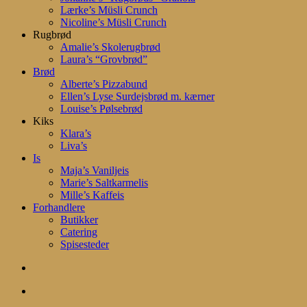
Lærke’s Müsli Crunch
Nicoline’s Müsli Crunch
Rugbrød
Amalie’s Skolerugbrød
Laura’s “Grovbrød”
Brød
Alberte’s Pizzabund
Ellen’s Lyse Surdejsbrød m. kærner
Louise’s Pølsebrød
Kiks
Klara’s
Liva’s
Is
Maja’s Vaniljeis
Marie’s Saltkarmelis
Mille’s Kaffeis
Forhandlere
Butikker
Catering
Spisesteder
search
account