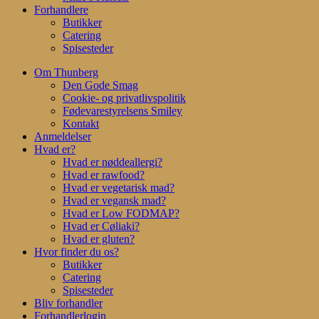
Forhandlere
Butikker
Catering
Spisesteder
Om Thunberg
Den Gode Smag
Cookie- og privatlivspolitik
Fødevarestyrelsens Smiley
Kontakt
Anmeldelser
Hvad er?
Hvad er nøddeallergi?
Hvad er rawfood?
Hvad er vegetarisk mad?
Hvad er vegansk mad?
Hvad er Low FODMAP?
Hvad er Cøliaki?
Hvad er gluten?
Hvor finder du os?
Butikker
Catering
Spisesteder
Bliv forhandler
Forhandlerlogin