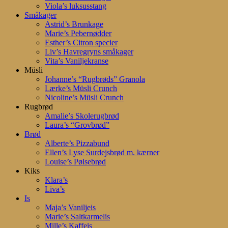
Viola’s luksusstang
Småkager
Astrid’s Brunkage
Marie’s Pebernødder
Esther’s Citron specier
Liv’s Havregryns småkager
Vita’s Vaniljekranse
Müsli
Johanne’s “Rugbrøds” Granola
Lærke’s Müsli Crunch
Nicoline’s Müsli Crunch
Rugbrød
Amalie’s Skolerugbrød
Laura’s “Grovbrød”
Brød
Alberte’s Pizzabund
Ellen’s Lyse Surdejsbrød m. kærner
Louise’s Pølsebrød
Kiks
Klara’s
Liva’s
Is
Maja’s Vaniljeis
Marie’s Saltkarmelis
Mille’s Kaffeis