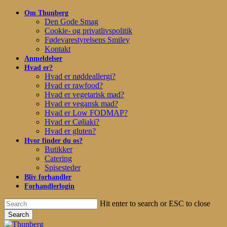
Skip
Om Thunberg
to
Den Gode Smag
main
Cookie- og privatlivspolitik
content
Fødevarestyrelsens Smiley
Kontakt
Anmeldelser
Hvad er?
Hvad er nøddeallergi?
Hvad er rawfood?
Hvad er vegetarisk mad?
Hvad er vegansk mad?
Hvad er Low FODMAP?
Hvad er Cøliaki?
Hvad er gluten?
Hvor finder du os?
Butikker
Catering
Spisesteder
Bliv forhandler
Forhandlerlogin
Hit enter to search or ESC to close
Search
Close