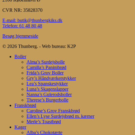
CVR NR: 35828370
E-mail: butik@thunbergkiks.dk
Telefon: 61 48 80 48
Besøg hjemmeside
© 2026 Thunberg. - Web bureau: K2P
Close
Boller
Menu
Alma’s Surdejsbolle
Camilla’s Paninibrød
Frida’s Grov Boller
Gry’s Håndværkerstykker
Lea’s Spanskestykker
Luna’s Skagenslapper
Nanna’s Gulerodsboller
Therese’s Burgerbolle
Franskbrød
Caroline’s Grov Franskbrød
Ellen’s Lyse Surdejsbrød m. kærner
Merle’s Toastbrød
Kager
Alba’s Chokotærte