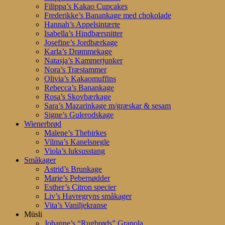
Filippa’s Kakao Cupcakes
Frederikke’s Banankage med chokolade
Hannah’s Appelsintærte
Isabella’s Hindbærsnitter
Josefine’s Jordbærkage
Karla’s Drømmekage
Natasja’s Kammerjunker
Nora’s Træstammer
Olivia’s Kakaomuffins
Rebecca’s Banankage
Rosa’s Skovbærkage
Sara’s Mazarinkage m/græskar & sesam
Signe’s Gulerodskage
Wienerbrød
Malene’s Thebirkes
Vilma’s Kanelsnegle
Viola’s luksusstang
Småkager
Astrid’s Brunkage
Marie’s Pebernødder
Esther’s Citron specier
Liv’s Havregryns småkager
Vita’s Vaniljekranse
Müsli
Johanne’s “Rugbrøds” Granola