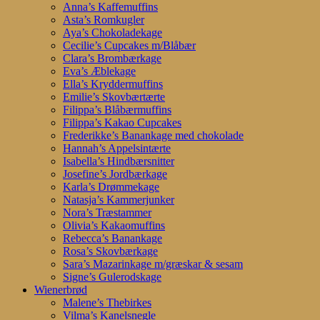
Anna’s Kaffemuffins
Asta’s Romkugler
Aya’s Chokoladekage
Cecilie’s Cupcakes m/Blåbær
Clara’s Brombærkage
Eva’s Æblekage
Ella’s Kryddermuffins
Emilie’s Skovbærtærte
Filippa’s Blåbærmuffins
Filippa’s Kakao Cupcakes
Frederikke’s Banankage med chokolade
Hannah’s Appelsintærte
Isabella’s Hindbærsnitter
Josefine’s Jordbærkage
Karla’s Drømmekage
Natasja’s Kammerjunker
Nora’s Træstammer
Olivia’s Kakaomuffins
Rebecca’s Banankage
Rosa’s Skovbærkage
Sara’s Mazarinkage m/græskar & sesam
Signe’s Gulerodskage
Wienerbrød
Malene’s Thebirkes
Vilma’s Kanelsnegle