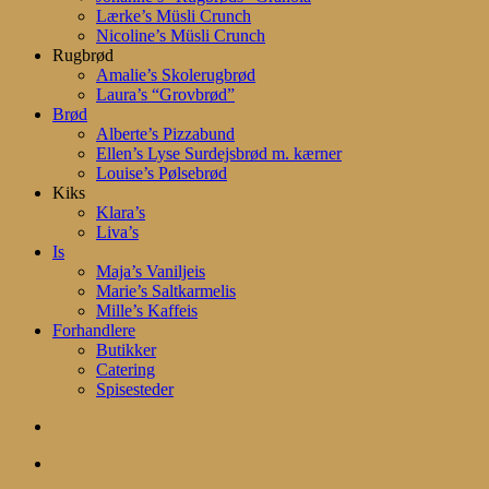
Lærke’s Müsli Crunch
Nicoline’s Müsli Crunch
Rugbrød
Amalie’s Skolerugbrød
Laura’s “Grovbrød”
Brød
Alberte’s Pizzabund
Ellen’s Lyse Surdejsbrød m. kærner
Louise’s Pølsebrød
Kiks
Klara’s
Liva’s
Is
Maja’s Vaniljeis
Marie’s Saltkarmelis
Mille’s Kaffeis
Forhandlere
Butikker
Catering
Spisesteder
search
account