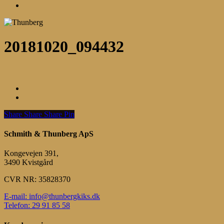
Menu
20181020_094432
Share
Share
Share
Share
Pin
Schmith & Thunberg ApS
Kongevejen 391,
3490 Kvistgård
CVR NR: 35828370
E-mail: info@thunbergkiks.dk
Telefon: 29 91 85 58