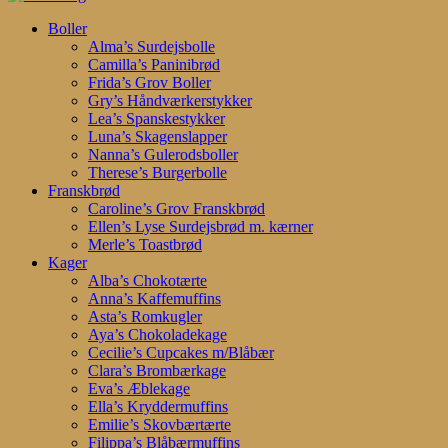
Search
search
account
Menu
Boller
Alma’s Surdejsbolle
Camilla’s Paninibrød
Frida’s Grov Boller
Gry’s Håndværkerstykker
Lea’s Spanskestykker
Luna’s Skagenslapper
Nanna’s Gulerodsboller
Therese’s Burgerbolle
Franskbrød
Caroline’s Grov Franskbrød
Ellen’s Lyse Surdejsbrød m. kærner
Merle’s Toastbrød
Kager
Alba’s Chokotærte
Anna’s Kaffemuffins
Asta’s Romkugler
Aya’s Chokoladekage
Cecilie’s Cupcakes m/Blåbær
Clara’s Brombærkage
Eva’s Æblekage
Ella’s Kryddermuffins
Emilie’s Skovbærtærte
Filippa’s Blåbærmuffins