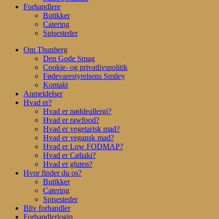
Forhandlere
Butikker
Catering
Spisesteder
Om Thunberg
Den Gode Smag
Cookie- og privatlivspolitik
Fødevarestyrelsens Smiley
Kontakt
Anmeldelser
Hvad er?
Hvad er nøddeallergi?
Hvad er rawfood?
Hvad er vegetarisk mad?
Hvad er vegansk mad?
Hvad er Low FODMAP?
Hvad er Cøliaki?
Hvad er gluten?
Hvor finder du os?
Butikker
Catering
Spisesteder
Bliv forhandler
Forhandlerlogin