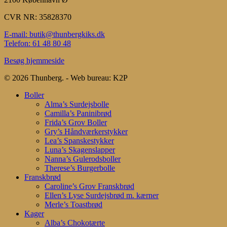
CVR NR: 35828370
E-mail: butik@thunbergkiks.dk
Telefon: 61 48 80 48
Besøg hjemmeside
© 2026 Thunberg. - Web bureau: K2P
Close
Boller
Menu
Alma’s Surdejsbolle
Camilla’s Paninibrød
Frida’s Grov Boller
Gry’s Håndværkerstykker
Lea’s Spanskestykker
Luna’s Skagenslapper
Nanna’s Gulerodsboller
Therese’s Burgerbolle
Franskbrød
Caroline’s Grov Franskbrød
Ellen’s Lyse Surdejsbrød m. kærner
Merle’s Toastbrød
Kager
Alba’s Chokotærte