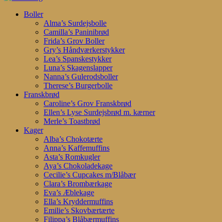
Search
search
account
Menu
Boller
Alma’s Surdejsbolle
Camilla’s Paninibrød
Frida’s Grov Boller
Gry’s Håndværkerstykker
Lea’s Spanskestykker
Luna’s Skagenslapper
Nanna’s Gulerodsboller
Therese’s Burgerbolle
Franskbrød
Caroline’s Grov Franskbrød
Ellen’s Lyse Surdejsbrød m. kærner
Merle’s Toastbrød
Kager
Alba’s Chokotærte
Anna’s Kaffemuffins
Asta’s Romkugler
Aya’s Chokoladekage
Cecilie’s Cupcakes m/Blåbær
Clara’s Brombærkage
Eva’s Æblekage
Ella’s Kryddermuffins
Emilie’s Skovbærtærte
Filippa’s Blåbærmuffins