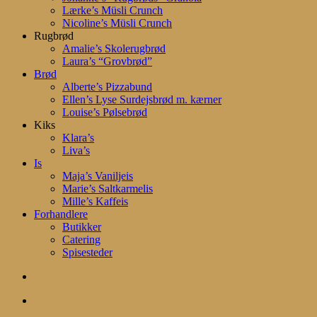
Lærke’s Müsli Crunch
Nicoline’s Müsli Crunch
Rugbrød
Amalie’s Skolerugbrød
Laura’s “Grovbrød”
Brød
Alberte’s Pizzabund
Ellen’s Lyse Surdejsbrød m. kærner
Louise’s Pølsebrød
Kiks
Klara’s
Liva’s
Is
Maja’s Vaniljeis
Marie’s Saltkarmelis
Mille’s Kaffeis
Forhandlere
Butikker
Catering
Spisesteder
search
account