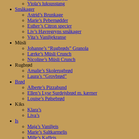
Viola’s luksusstang
Småkager
Astrid’s Brunkage
Marie’s Pebernødder
Esther’s Citron specier
Liv’s Havregryns småkager
Vita’s Vaniljekranse
Müsli
Johanne’s “Rugbrøds” Granola
Lærke’s Müsli Crunch
Nicoline’s Müsli Crunch
Rugbrød
Amalie’s Skolerugbrød
Laura’s “Grovbrød”
Brød
Alberte’s Pizzabund
Ellen’s Lyse Surdejsbrød m. kærner
Louise’s Pølsebrød
Kiks
Klara’s
Liva’s
Is
Maja’s Vaniljeis
Marie’s Saltkarmelis
Mille’s Kaffeis