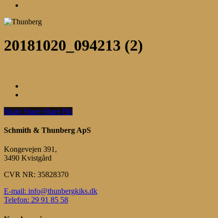
Menu
20181020_094213 (2)
Share
Share
Share
Share
Pin
Schmith & Thunberg ApS
Kongevejen 391,
3490 Kvistgård
CVR NR: 35828370
E-mail: info@thunbergkiks.dk
Telefon: 29 91 85 58