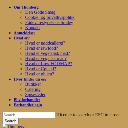
Skip
Om Thunberg
to
Den Gode Smag
main
Cookie- og privatlivspolitik
content
Fødevarestyrelsens Smiley
Kontakt
Anmeldelser
Hvad er?
Hvad er nøddeallergi?
Hvad er rawfood?
Hvad er vegetarisk mad?
Hvad er vegansk mad?
Hvad er Low FODMAP?
Hvad er Cøliaki?
Hvad er gluten?
Hvor finder du os?
Butikker
Catering
Spisesteder
Bliv forhandler
Forhandlerlogin
Hit enter to search or ESC to close
Search
Close