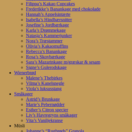
Filippa’s Kakao Cupcakes
Frederikke’s Banankage med chokolade
Hannah’s Appelsintærte
Isabella’s Hindbærsnitter
Josefine’s Jordbærkage
Karla’s Drømmekage
Natasja’s Kammerjunker
Nora’s Træstammer
Olivia’s Kakaomuffins
Rebecca’s Banankage
Rosa’s Skovbærkage
Sara’s Mazarinkage m/græskar & sesam
Signe’s Gulerodskage
Wienerbrød
Malene’s Thebirkes
Vilma’s Kanelsnegle
Viola’s luksusstang
Småkager
Astrid’s Brunkage
Marie’s Pebernødder
Esther’s Citron specier
Liv’s Havregryns småkager
Vita’s Vaniljekranse
Müsli
Johanne’s “Rugbrøds” Granola