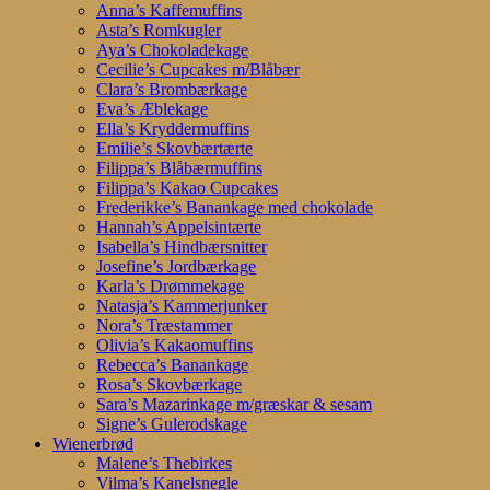
Anna’s Kaffemuffins
Asta’s Romkugler
Aya’s Chokoladekage
Cecilie’s Cupcakes m/Blåbær
Clara’s Brombærkage
Eva’s Æblekage
Ella’s Kryddermuffins
Emilie’s Skovbærtærte
Filippa’s Blåbærmuffins
Filippa’s Kakao Cupcakes
Frederikke’s Banankage med chokolade
Hannah’s Appelsintærte
Isabella’s Hindbærsnitter
Josefine’s Jordbærkage
Karla’s Drømmekage
Natasja’s Kammerjunker
Nora’s Træstammer
Olivia’s Kakaomuffins
Rebecca’s Banankage
Rosa’s Skovbærkage
Sara’s Mazarinkage m/græskar & sesam
Signe’s Gulerodskage
Wienerbrød
Malene’s Thebirkes
Vilma’s Kanelsnegle