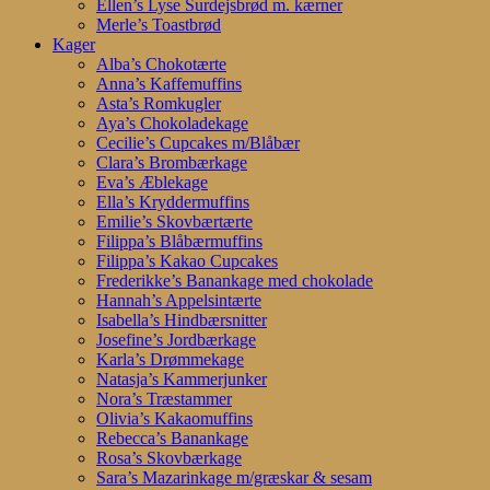
Ellen’s Lyse Surdejsbrød m. kærner
Merle’s Toastbrød
Kager
Alba’s Chokotærte
Anna’s Kaffemuffins
Asta’s Romkugler
Aya’s Chokoladekage
Cecilie’s Cupcakes m/Blåbær
Clara’s Brombærkage
Eva’s Æblekage
Ella’s Kryddermuffins
Emilie’s Skovbærtærte
Filippa’s Blåbærmuffins
Filippa’s Kakao Cupcakes
Frederikke’s Banankage med chokolade
Hannah’s Appelsintærte
Isabella’s Hindbærsnitter
Josefine’s Jordbærkage
Karla’s Drømmekage
Natasja’s Kammerjunker
Nora’s Træstammer
Olivia’s Kakaomuffins
Rebecca’s Banankage
Rosa’s Skovbærkage
Sara’s Mazarinkage m/græskar & sesam