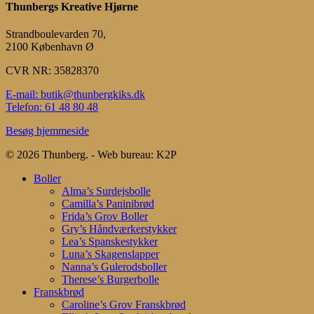
Thunbergs Kreative Hjørne
Strandboulevarden 70,
2100 København Ø
CVR NR: 35828370
E-mail: butik@thunbergkiks.dk
Telefon: 61 48 80 48
Besøg hjemmeside
© 2026 Thunberg. - Web bureau: K2P
Close
Boller
Menu
Alma’s Surdejsbolle
Camilla’s Paninibrød
Frida’s Grov Boller
Gry’s Håndværkerstykker
Lea’s Spanskestykker
Luna’s Skagenslapper
Nanna’s Gulerodsboller
Therese’s Burgerbolle
Franskbrød
Caroline’s Grov Franskbrød