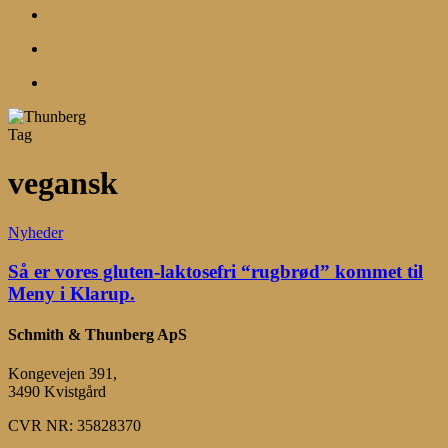
search
account
Menu
Tag
vegansk
Så
Nyheder
er
vores
Så er vores gluten-laktosefri “rugbrød” kommet til
gluten-
Meny i Klarup.
laktosefri
“rugbrød”
Schmith & Thunberg ApS
kommet
til
Kongevejen 391,
Meny
3490 Kvistgård
i
Klarup.
CVR NR: 35828370