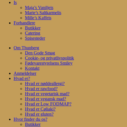
Is
Maja’s Vaniljeis
Marie’s Saltkarmelis
Mille’s Kaffeis
Forhandlere
Butikker
Catering
Spisesteder
Om Thunberg
Den Gode Smag
Cookie- og privatlivspolitik
Fødevarestyrelsens Smiley
Kontakt
Anmeldelser
Hvad er?
Hvad er nøddeallergi?
Hvad er rawfood?
Hvad er vegetarisk mad?
Hvad er vegansk mad?
Hvad er Low FODMAP?
Hvad er Cøliaki?
Hvad er gluten?
Hvor finder du os?
Butikker