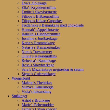
Eva’s Æblekage
Ella’s Kryddermuffins
Emilie’s Skovbærtærte
Filippa’s Blåbærmuffins
Filippa’s Kakao Cupcakes
Frederikke’s Banankage med chokolade
Hannah’s Appelsintærte
Isabella’s Hindbærsnitter
Josefine’s Jordbærkage
Karla’s Drømmekage
Natasja’s Kammerjunker
Nora’s Træstammer
Olivia’s Kakaomuffins
Rebecca’s Banankage
Rosa’s Skovbærkage
Sara’s Mazarinkage m/græskar & sesam
Signe’s Gulerodskage
Wienerbrød
Malene’s Thebirkes
Vilma’s Kanelsnegle
Viola’s luksusstang
Småkager
Astrid’s Brunkage
Marie’s Pebernødder
Esther’s Citron specier