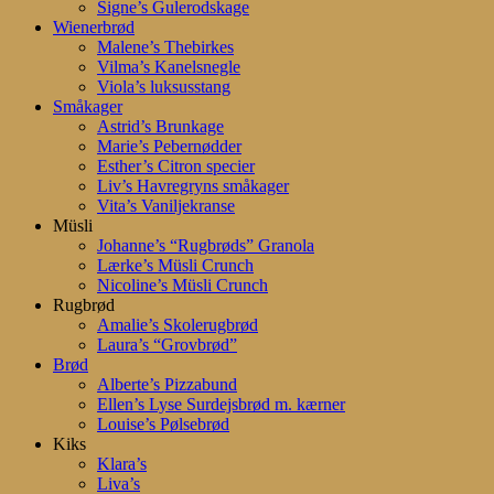
Signe’s Gulerodskage
Wienerbrød
Malene’s Thebirkes
Vilma’s Kanelsnegle
Viola’s luksusstang
Småkager
Astrid’s Brunkage
Marie’s Pebernødder
Esther’s Citron specier
Liv’s Havregryns småkager
Vita’s Vaniljekranse
Müsli
Johanne’s “Rugbrøds” Granola
Lærke’s Müsli Crunch
Nicoline’s Müsli Crunch
Rugbrød
Amalie’s Skolerugbrød
Laura’s “Grovbrød”
Brød
Alberte’s Pizzabund
Ellen’s Lyse Surdejsbrød m. kærner
Louise’s Pølsebrød
Kiks
Klara’s
Liva’s