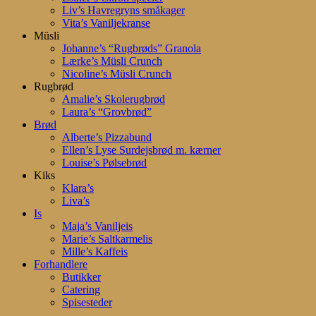
Liv’s Havregryns småkager
Vita’s Vaniljekranse
Müsli
Johanne’s “Rugbrøds” Granola
Lærke’s Müsli Crunch
Nicoline’s Müsli Crunch
Rugbrød
Amalie’s Skolerugbrød
Laura’s “Grovbrød”
Brød
Alberte’s Pizzabund
Ellen’s Lyse Surdejsbrød m. kærner
Louise’s Pølsebrød
Kiks
Klara’s
Liva’s
Is
Maja’s Vaniljeis
Marie’s Saltkarmelis
Mille’s Kaffeis
Forhandlere
Butikker
Catering
Spisesteder