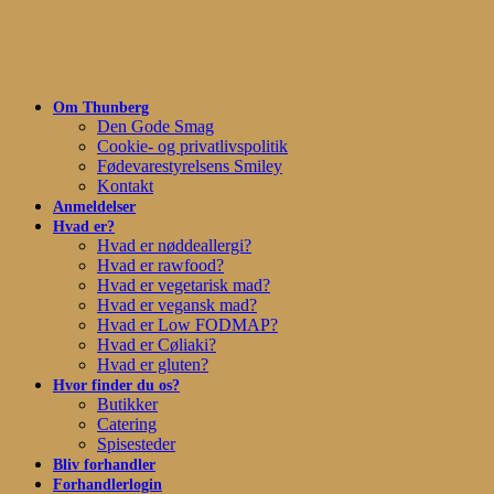
Skip
to
main
content
Om Thunberg
Den Gode Smag
Cookie- og privatlivspolitik
Fødevarestyrelsens Smiley
Kontakt
Anmeldelser
Hvad er?
Hvad er nøddeallergi?
Hvad er rawfood?
Hvad er vegetarisk mad?
Hvad er vegansk mad?
Hvad er Low FODMAP?
Hvad er Cøliaki?
Hvad er gluten?
Hvor finder du os?
Butikker
Catering
Spisesteder
Bliv forhandler
Forhandlerlogin