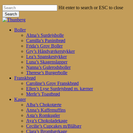
Hit enter to search or ESC to close
Search
Close
Search
search
account
Menu
Boller
Alma’s Surdejsbolle
Camilla’s Paninibrød
Frida’s Grov Boller
Gry’s Håndværkerstykker
Lea’s Spanskestykker
Luna’s Skagenslapper
Nanna’s Gulerodsboller
Therese’s Burgerbolle
Franskbrød
Caroline’s Grov Franskbrød
Ellen’s Lyse Surdejsbrød m. kærner
Merle’s Toastbrød
Kager
Alba’s Chokotærte
Anna’s Kaffemuffins
Asta’s Romkugler
Aya’s Chokoladekage
Cecilie’s Cupcakes m/Blåbær
Clara’s Brombærkage