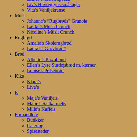
Liv’s Havregryns småkager
Vita’s Vaniljekranse
Müsli
Johanne’s “Rugbrøds” Granola
Lærke’s Müsli Crunch
Nicoline’s Müsli Crunch
Rugbrød
Amalie’s Skolerugbrød
Laura’s “Grovbrød”
Brød
Alberte’s Pizzabund
Ellen’s Lyse Surdejsbrød m. kærner
Louise’s Pølsebrød
Kiks
Klara’s
Liva’s
Is
Maja’s Vaniljeis
Marie’s Saltkarmelis
Mille’s Kaffeis
Forhandlere
Butikker
Catering
Spisesteder