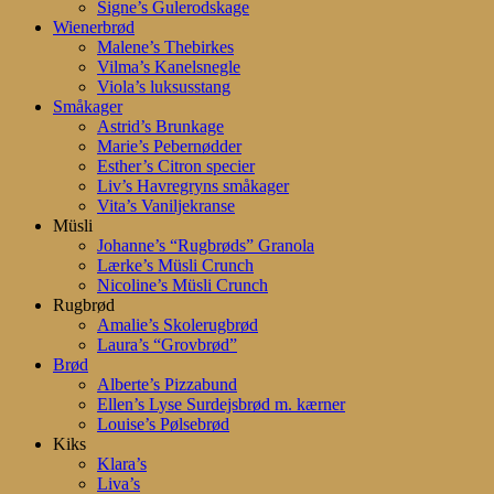
Signe’s Gulerodskage
Wienerbrød
Malene’s Thebirkes
Vilma’s Kanelsnegle
Viola’s luksusstang
Småkager
Astrid’s Brunkage
Marie’s Pebernødder
Esther’s Citron specier
Liv’s Havregryns småkager
Vita’s Vaniljekranse
Müsli
Johanne’s “Rugbrøds” Granola
Lærke’s Müsli Crunch
Nicoline’s Müsli Crunch
Rugbrød
Amalie’s Skolerugbrød
Laura’s “Grovbrød”
Brød
Alberte’s Pizzabund
Ellen’s Lyse Surdejsbrød m. kærner
Louise’s Pølsebrød
Kiks
Klara’s
Liva’s