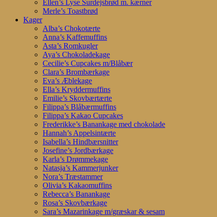
Ellen’s Lyse Surdejsbrød m. kærner
Merle’s Toastbrød
Kager
Alba’s Chokotærte
Anna’s Kaffemuffins
Asta’s Romkugler
Aya’s Chokoladekage
Cecilie’s Cupcakes m/Blåbær
Clara’s Brombærkage
Eva’s Æblekage
Ella’s Kryddermuffins
Emilie’s Skovbærtærte
Filippa’s Blåbærmuffins
Filippa’s Kakao Cupcakes
Frederikke’s Banankage med chokolade
Hannah’s Appelsintærte
Isabella’s Hindbærsnitter
Josefine’s Jordbærkage
Karla’s Drømmekage
Natasja’s Kammerjunker
Nora’s Træstammer
Olivia’s Kakaomuffins
Rebecca’s Banankage
Rosa’s Skovbærkage
Sara’s Mazarinkage m/græskar & sesam