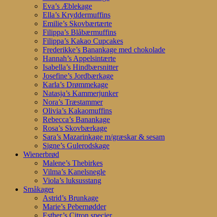
Eva’s Æblekage
Ella’s Kryddermuffins
Emilie’s Skovbærtærte
Filippa’s Blåbærmuffins
Filippa’s Kakao Cupcakes
Frederikke’s Banankage med chokolade
Hannah’s Appelsintærte
Isabella’s Hindbærsnitter
Josefine’s Jordbærkage
Karla’s Drømmekage
Natasja’s Kammerjunker
Nora’s Træstammer
Olivia’s Kakaomuffins
Rebecca’s Banankage
Rosa’s Skovbærkage
Sara’s Mazarinkage m/græskar & sesam
Signe’s Gulerodskage
Wienerbrød
Malene’s Thebirkes
Vilma’s Kanelsnegle
Viola’s luksusstang
Småkager
Astrid’s Brunkage
Marie’s Pebernødder
Esther’s Citron specier