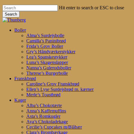
Hit enter to search or ESC to close
Search
Close
Search
search
account
Menu
Boller
Alma’s Surdejsbolle
Camilla’s Paninibrød
Frida’s Grov Boller
Gry’s Håndværkerstykker
Lea’s Spanskestykker
Luna’s Skagenslapper
Nanna’s Gulerodsboller
Therese’s Burgerbolle
Franskbrød
Caroline’s Grov Franskbrød
Ellen’s Lyse Surdejsbrød m. kærner
Merle’s Toastbrød
Kager
Alba’s Chokotærte
Anna’s Kaffemuffins
Asta’s Romkugler
Aya’s Chokoladekage
Cecilie’s Cupcakes m/Blåbær
Clara’s Brombærkage