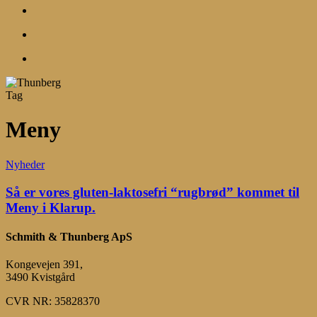
search
account
Menu
Tag
Meny
Så
Nyheder
er
vores
Så er vores gluten-laktosefri “rugbrød” kommet til
gluten-
Meny i Klarup.
laktosefri
“rugbrød”
Schmith & Thunberg ApS
kommet
til
Kongevejen 391,
Meny
3490 Kvistgård
i
Klarup.
CVR NR: 35828370