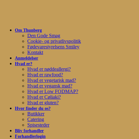
Skip
to
main
content
Om Thunberg
Den Gode Smag
Cookie- og privatlivspolitik
Fødevarestyrelsens Smiley
Kontakt
Anmeldelser
Hvad er?
Hvad er nøddeallergi?
Hvad er rawfood?
Hvad er vegetarisk mad?
Hvad er vegansk mad?
Hvad er Low FODMAP?
Hvad er Cøliaki?
Hvad er gluten?
Hvor finder du os?
Butikker
Catering
Spisesteder
Bliv forhandler
Forhandlerlogin