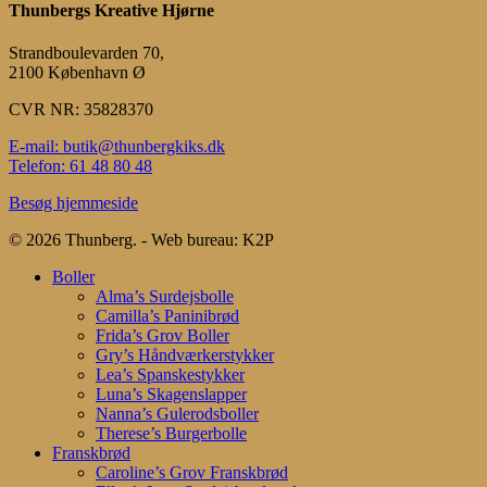
Thunbergs Kreative Hjørne
Strandboulevarden 70,
2100 København Ø
CVR NR: 35828370
E-mail: butik@thunbergkiks.dk
Telefon: 61 48 80 48
Besøg hjemmeside
© 2026 Thunberg. - Web bureau: K2P
Close
Boller
Menu
Alma’s Surdejsbolle
Camilla’s Paninibrød
Frida’s Grov Boller
Gry’s Håndværkerstykker
Lea’s Spanskestykker
Luna’s Skagenslapper
Nanna’s Gulerodsboller
Therese’s Burgerbolle
Franskbrød
Caroline’s Grov Franskbrød