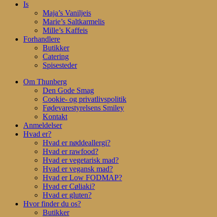
Is
Maja’s Vaniljeis
Marie’s Saltkarmelis
Mille’s Kaffeis
Forhandlere
Butikker
Catering
Spisesteder
Om Thunberg
Den Gode Smag
Cookie- og privatlivspolitik
Fødevarestyrelsens Smiley
Kontakt
Anmeldelser
Hvad er?
Hvad er nøddeallergi?
Hvad er rawfood?
Hvad er vegetarisk mad?
Hvad er vegansk mad?
Hvad er Low FODMAP?
Hvad er Cøliaki?
Hvad er gluten?
Hvor finder du os?
Butikker