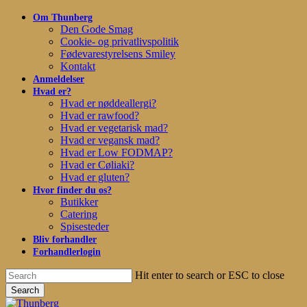
Skip
Om Thunberg
to
Den Gode Smag
main
Cookie- og privatlivspolitik
content
Fødevarestyrelsens Smiley
Kontakt
Anmeldelser
Hvad er?
Hvad er nøddeallergi?
Hvad er rawfood?
Hvad er vegetarisk mad?
Hvad er vegansk mad?
Hvad er Low FODMAP?
Hvad er Cøliaki?
Hvad er gluten?
Hvor finder du os?
Butikker
Catering
Spisesteder
Bliv forhandler
Forhandlerlogin
Hit enter to search or ESC to close
Search
Close