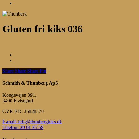
Menu
Gluten fri kiks 036
Share
Share
Share
Share
Pin
Schmith & Thunberg ApS
Kongevejen 391,
3490 Kvistgård
CVR NR: 35828370
E-mail: info@thunbergkiks.dk
Telefon: 29 91 85 58