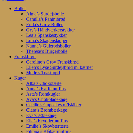
Search
search
account
Menu
Boller
Alma’s Surdejsbolle
Camilla’s Paninibrød
Frida’s Grov Boller
Gry’s Håndværkerstykker
Lea’s Spanskestykker
Luna’s Skagenslapper
Nanna’s Gulerodsboller
Therese’s Burgerbolle
Franskbrød
Caroline’s Grov Franskbrød
Ellen’s Lyse Surdejsbrød m. kærner
Merle’s Toastbrød
Kager
Alba’s Chokotærte
Anna’s Kaffemuffins
Asta’s Romkugler
Aya’s Chokoladekage
Cecilie’s Cupcakes m/Blåbær
Clara’s Brombærkage
Eva’s Æblekage
Ella’s Kryddermuffins
Emilie’s Skovbærtærte
Filippa’s Blåbærmuffins