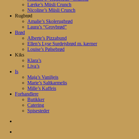
Lærke’s Müsli Crunch
Nicoline’s Müsli Crunch
Rugbrød
Amalie’s Skolerugbrød
Laura’s “Grovbrød”
Brød
Alberte’s Pizzabund
Ellen’s Lyse Surdejsbrød m. kærner
Louise’s Pølsebrød
Kiks
Klara’s
Liva’s
Is
Maja’s Vaniljeis
Marie’s Saltkarmelis
Mille’s Kaffeis
Forhandlere
Butikker
Catering
Spisesteder
search
account