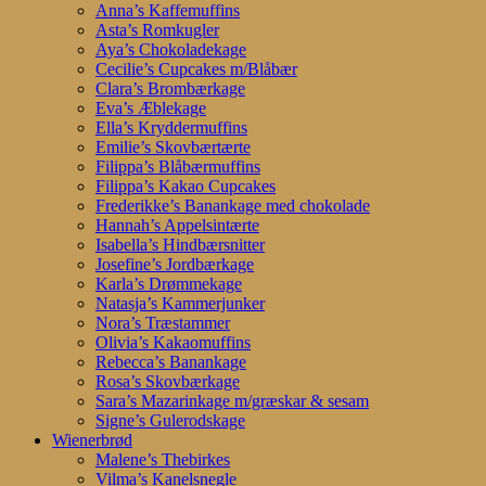
Anna’s Kaffemuffins
Asta’s Romkugler
Aya’s Chokoladekage
Cecilie’s Cupcakes m/Blåbær
Clara’s Brombærkage
Eva’s Æblekage
Ella’s Kryddermuffins
Emilie’s Skovbærtærte
Filippa’s Blåbærmuffins
Filippa’s Kakao Cupcakes
Frederikke’s Banankage med chokolade
Hannah’s Appelsintærte
Isabella’s Hindbærsnitter
Josefine’s Jordbærkage
Karla’s Drømmekage
Natasja’s Kammerjunker
Nora’s Træstammer
Olivia’s Kakaomuffins
Rebecca’s Banankage
Rosa’s Skovbærkage
Sara’s Mazarinkage m/græskar & sesam
Signe’s Gulerodskage
Wienerbrød
Malene’s Thebirkes
Vilma’s Kanelsnegle