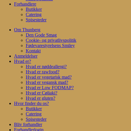
Forhandlere
Butikker
Catering
Spisesteder
Om Thunberg
Den Gode Smag
Cookie- og privatlivspolitik
Fødevarestyrelsens Smiley
Kontakt
Anmeldelser
Hvad er?
Hvad er nøddeallergi?
Hvad er rawfood?
Hvad er vegetarisk mad?
Hvad er vegansk mad?
Hvad er Low FODMAP?
Hvad er Cøliaki?
Hvad er gluten?
Hvor finder du os?
Butikker
Catering
Spisesteder
Bliv forhandler
Forhandlerlogin