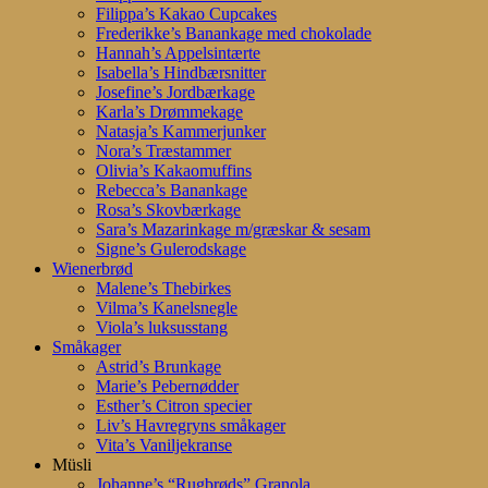
Filippa’s Kakao Cupcakes
Frederikke’s Banankage med chokolade
Hannah’s Appelsintærte
Isabella’s Hindbærsnitter
Josefine’s Jordbærkage
Karla’s Drømmekage
Natasja’s Kammerjunker
Nora’s Træstammer
Olivia’s Kakaomuffins
Rebecca’s Banankage
Rosa’s Skovbærkage
Sara’s Mazarinkage m/græskar & sesam
Signe’s Gulerodskage
Wienerbrød
Malene’s Thebirkes
Vilma’s Kanelsnegle
Viola’s luksusstang
Småkager
Astrid’s Brunkage
Marie’s Pebernødder
Esther’s Citron specier
Liv’s Havregryns småkager
Vita’s Vaniljekranse
Müsli
Johanne’s “Rugbrøds” Granola