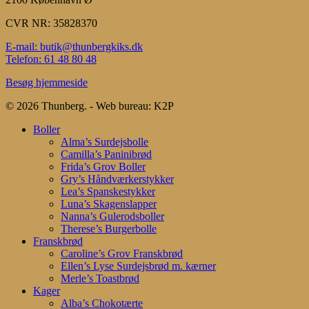
CVR NR: 35828370
E-mail: butik@thunbergkiks.dk
Telefon: 61 48 80 48
Besøg hjemmeside
© 2026 Thunberg. - Web bureau: K2P
Close
Boller
Menu
Alma’s Surdejsbolle
Camilla’s Paninibrød
Frida’s Grov Boller
Gry’s Håndværkerstykker
Lea’s Spanskestykker
Luna’s Skagenslapper
Nanna’s Gulerodsboller
Therese’s Burgerbolle
Franskbrød
Caroline’s Grov Franskbrød
Ellen’s Lyse Surdejsbrød m. kærner
Merle’s Toastbrød
Kager
Alba’s Chokotærte