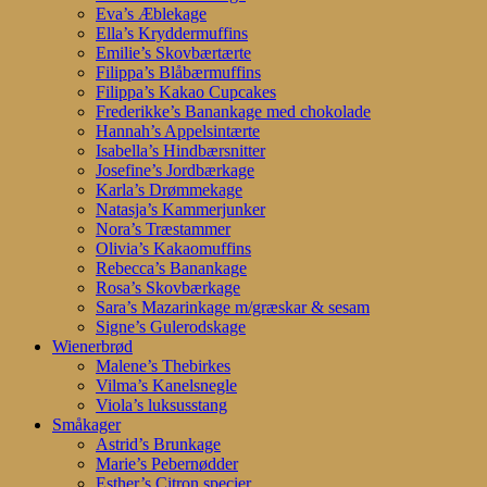
Eva’s Æblekage
Ella’s Kryddermuffins
Emilie’s Skovbærtærte
Filippa’s Blåbærmuffins
Filippa’s Kakao Cupcakes
Frederikke’s Banankage med chokolade
Hannah’s Appelsintærte
Isabella’s Hindbærsnitter
Josefine’s Jordbærkage
Karla’s Drømmekage
Natasja’s Kammerjunker
Nora’s Træstammer
Olivia’s Kakaomuffins
Rebecca’s Banankage
Rosa’s Skovbærkage
Sara’s Mazarinkage m/græskar & sesam
Signe’s Gulerodskage
Wienerbrød
Malene’s Thebirkes
Vilma’s Kanelsnegle
Viola’s luksusstang
Småkager
Astrid’s Brunkage
Marie’s Pebernødder
Esther’s Citron specier