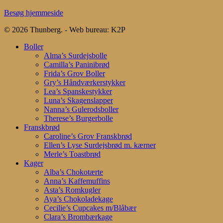
Besøg hjemmeside
© 2026 Thunberg. - Web bureau: K2P
Close
Boller
Menu
Alma’s Surdejsbolle
Camilla’s Paninibrød
Frida’s Grov Boller
Gry’s Håndværkerstykker
Lea’s Spanskestykker
Luna’s Skagenslapper
Nanna’s Gulerodsboller
Therese’s Burgerbolle
Franskbrød
Caroline’s Grov Franskbrød
Ellen’s Lyse Surdejsbrød m. kærner
Merle’s Toastbrød
Kager
Alba’s Chokotærte
Anna’s Kaffemuffins
Asta’s Romkugler
Aya’s Chokoladekage
Cecilie’s Cupcakes m/Blåbær
Clara’s Brombærkage