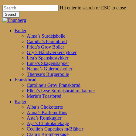
Hit enter to search or ESC to close
Search
Close
Search
search
account
Menu
Boller
Alma’s Surdejsbolle
Camilla’s Paninibrød
Frida’s Grov Boller
Gry’s Håndværkerstykker
Lea’s Spanskestykker
Luna’s Skagenslapper
Nanna’s Gulerodsboller
Therese’s Burgerbolle
Franskbrød
Caroline’s Grov Franskbrød
Ellen’s Lyse Surdejsbrød m. kærner
Merle’s Toastbrød
Kager
Alba’s Chokotærte
Anna’s Kaffemuffins
Asta’s Romkugler
Aya’s Chokoladekage
Cecilie’s Cupcakes m/Blåbær
Clara’s Brombærkage