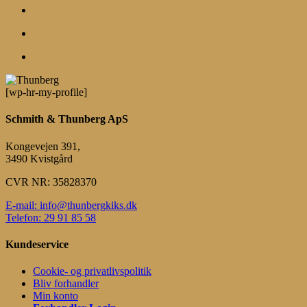
search
account
Menu
[wp-hr-my-profile]
Schmith & Thunberg ApS
Kongevejen 391,
3490 Kvistgård
CVR NR: 35828370
E-mail: info@thunbergkiks.dk
Telefon: 29 91 85 58
Kundeservice
Cookie- og privatlivspolitik
Bliv forhandler
Min konto