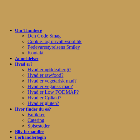
Skip
to
main
content
Om Thunberg
Den Gode Smag
Cookie- og privatlivspolitik
Fødevarestyrelsens Smiley
Kontakt
Anmeldelser
Hvad er?
Hvad er nøddeallergi?
Hvad er rawfood?
Hvad er vegetarisk mad?
Hvad er vegansk mad?
Hvad er Low FODMAP?
Hvad er Cøliaki?
Hvad er gluten?
Hvor finder du os?
Butikker
Catering
Spisesteder
Bliv forhandler
Forhandlerlogin