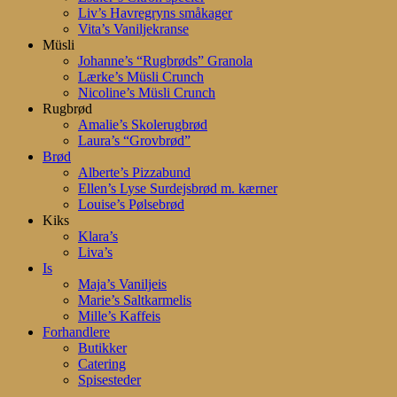
Liv’s Havregryns småkager
Vita’s Vaniljekranse
Müsli
Johanne’s “Rugbrøds” Granola
Lærke’s Müsli Crunch
Nicoline’s Müsli Crunch
Rugbrød
Amalie’s Skolerugbrød
Laura’s “Grovbrød”
Brød
Alberte’s Pizzabund
Ellen’s Lyse Surdejsbrød m. kærner
Louise’s Pølsebrød
Kiks
Klara’s
Liva’s
Is
Maja’s Vaniljeis
Marie’s Saltkarmelis
Mille’s Kaffeis
Forhandlere
Butikker
Catering
Spisesteder