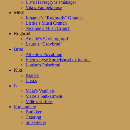
Liv’s Havregryns småkager
Vita’s Vaniljekranse
Müsli
Johanne’s “Rugbrøds” Granola
Lærke’s Müsli Crunch
Nicoline’s Müsli Crunch
Rugbrød
Amalie’s Skolerugbrød
Laura’s “Grovbrød”
Brød
Alberte’s Pizzabund
Ellen’s Lyse Surdejsbrød m. kærner
Louise’s Pølsebrød
Kiks
Klara’s
Liva’s
Is
Maja’s Vaniljeis
Marie’s Saltkarmelis
Mille’s Kaffeis
Forhandlere
Butikker
Catering
Spisesteder