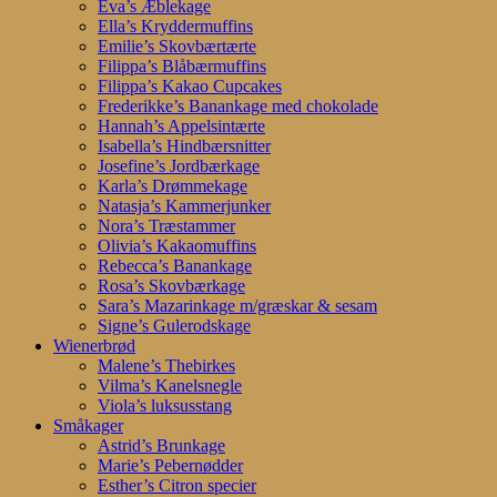
Eva’s Æblekage
Ella’s Kryddermuffins
Emilie’s Skovbærtærte
Filippa’s Blåbærmuffins
Filippa’s Kakao Cupcakes
Frederikke’s Banankage med chokolade
Hannah’s Appelsintærte
Isabella’s Hindbærsnitter
Josefine’s Jordbærkage
Karla’s Drømmekage
Natasja’s Kammerjunker
Nora’s Træstammer
Olivia’s Kakaomuffins
Rebecca’s Banankage
Rosa’s Skovbærkage
Sara’s Mazarinkage m/græskar & sesam
Signe’s Gulerodskage
Wienerbrød
Malene’s Thebirkes
Vilma’s Kanelsnegle
Viola’s luksusstang
Småkager
Astrid’s Brunkage
Marie’s Pebernødder
Esther’s Citron specier