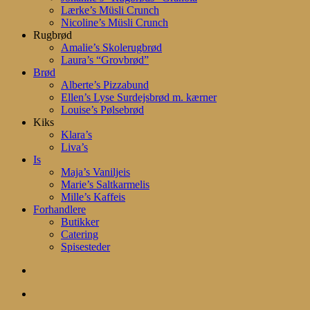
Lærke’s Müsli Crunch
Nicoline’s Müsli Crunch
Rugbrød
Amalie’s Skolerugbrød
Laura’s “Grovbrød”
Brød
Alberte’s Pizzabund
Ellen’s Lyse Surdejsbrød m. kærner
Louise’s Pølsebrød
Kiks
Klara’s
Liva’s
Is
Maja’s Vaniljeis
Marie’s Saltkarmelis
Mille’s Kaffeis
Forhandlere
Butikker
Catering
Spisesteder
search
account