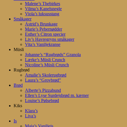
Malene’s Thebirkes
Vilma’s Kanelsnegle
Viola’s luksusstang
Småkager
Astrid’s Brunkage
Marie’s Pebernødder
Esther’s Citron specier
Liv’s Havregryns småkager
Vita’s Vaniljekranse
Müsli
Johanne’s “Rugbrøds” Granola
Lærke’s Müsli Crunch
Nicoline’s Müsli Crunch
Rugbrød
Amalie’s Skolerugbrød
Laura’s “Grovbrød”
Brød
Alberte’s Pizzabund
Ellen’s Lyse Surdejsbrød m. kærner
Louise’s Pølsebrød
Kiks
Klara’s
Liva’s
Is
Maja’s Vaniljeis