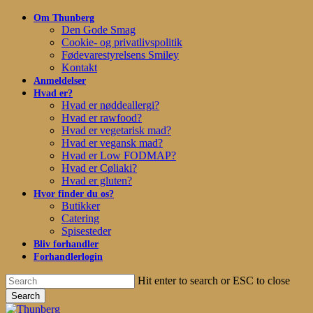
Skip
Om Thunberg
to
Den Gode Smag
main
Cookie- og privatlivspolitik
content
Fødevarestyrelsens Smiley
Kontakt
Anmeldelser
Hvad er?
Hvad er nøddeallergi?
Hvad er rawfood?
Hvad er vegetarisk mad?
Hvad er vegansk mad?
Hvad er Low FODMAP?
Hvad er Cøliaki?
Hvad er gluten?
Hvor finder du os?
Butikker
Catering
Spisesteder
Bliv forhandler
Forhandlerlogin
Hit enter to search or ESC to close
Search
Close