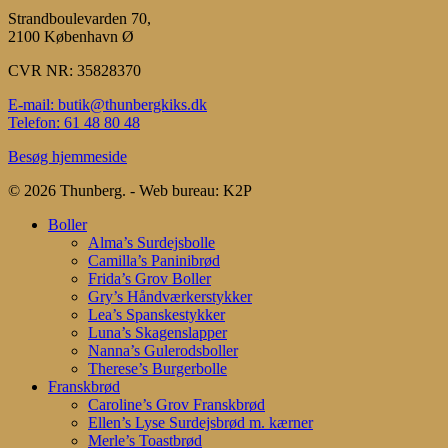
Strandboulevarden 70,
2100 København Ø
CVR NR: 35828370
E-mail: butik@thunbergkiks.dk
Telefon: 61 48 80 48
Besøg hjemmeside
© 2026 Thunberg. - Web bureau: K2P
Close
Boller
Menu
Alma’s Surdejsbolle
Camilla’s Paninibrød
Frida’s Grov Boller
Gry’s Håndværkerstykker
Lea’s Spanskestykker
Luna’s Skagenslapper
Nanna’s Gulerodsboller
Therese’s Burgerbolle
Franskbrød
Caroline’s Grov Franskbrød
Ellen’s Lyse Surdejsbrød m. kærner
Merle’s Toastbrød