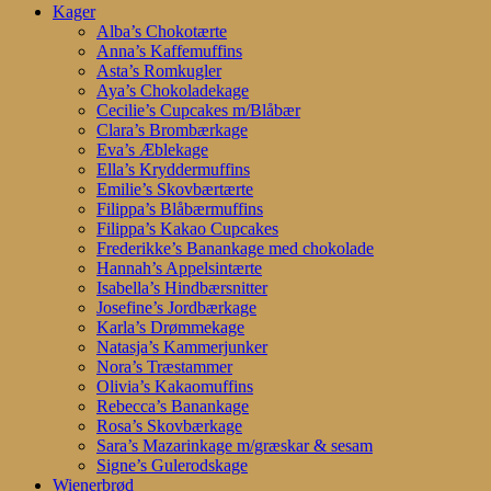
Kager
Alba’s Chokotærte
Anna’s Kaffemuffins
Asta’s Romkugler
Aya’s Chokoladekage
Cecilie’s Cupcakes m/Blåbær
Clara’s Brombærkage
Eva’s Æblekage
Ella’s Kryddermuffins
Emilie’s Skovbærtærte
Filippa’s Blåbærmuffins
Filippa’s Kakao Cupcakes
Frederikke’s Banankage med chokolade
Hannah’s Appelsintærte
Isabella’s Hindbærsnitter
Josefine’s Jordbærkage
Karla’s Drømmekage
Natasja’s Kammerjunker
Nora’s Træstammer
Olivia’s Kakaomuffins
Rebecca’s Banankage
Rosa’s Skovbærkage
Sara’s Mazarinkage m/græskar & sesam
Signe’s Gulerodskage
Wienerbrød