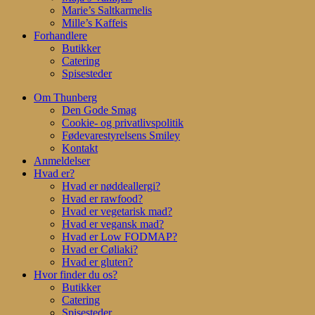
Marie’s Saltkarmelis
Mille’s Kaffeis
Forhandlere
Butikker
Catering
Spisesteder
Om Thunberg
Den Gode Smag
Cookie- og privatlivspolitik
Fødevarestyrelsens Smiley
Kontakt
Anmeldelser
Hvad er?
Hvad er nøddeallergi?
Hvad er rawfood?
Hvad er vegetarisk mad?
Hvad er vegansk mad?
Hvad er Low FODMAP?
Hvad er Cøliaki?
Hvad er gluten?
Hvor finder du os?
Butikker
Catering
Spisesteder