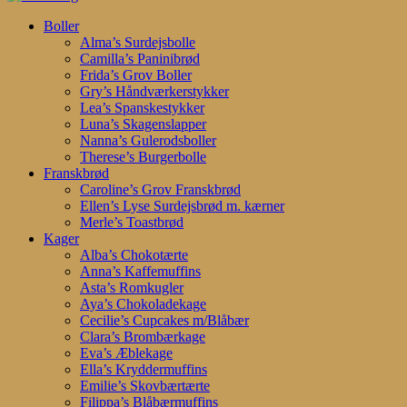
Search
search
account
Menu
Boller
Alma’s Surdejsbolle
Camilla’s Paninibrød
Frida’s Grov Boller
Gry’s Håndværkerstykker
Lea’s Spanskestykker
Luna’s Skagenslapper
Nanna’s Gulerodsboller
Therese’s Burgerbolle
Franskbrød
Caroline’s Grov Franskbrød
Ellen’s Lyse Surdejsbrød m. kærner
Merle’s Toastbrød
Kager
Alba’s Chokotærte
Anna’s Kaffemuffins
Asta’s Romkugler
Aya’s Chokoladekage
Cecilie’s Cupcakes m/Blåbær
Clara’s Brombærkage
Eva’s Æblekage
Ella’s Kryddermuffins
Emilie’s Skovbærtærte
Filippa’s Blåbærmuffins