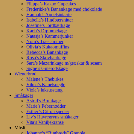
Filippa’s Kakao Cupcakes
Frederikke’s Banankage med chokolade
Hannah’s Appelsintærte
Isabella’s Hindbærsnitter
Josefine’s Jordbærkage
Karla’s Drømmekage
Natasja’s Kammerjunker
Nora’s Træstammer
Olivia’s Kakaomuffins
Rebecca’s Banankage
Rosa’s Skovbærkage
Sara’s Mazarinkage m/græskar & sesam
Signe’s Gulerodskage
Wienerbrød
Malene’s Thebirkes
Vilma’s Kanelsnegle
Viola’s luksusstang
Småkager
Astrid’s Brunkage
Marie’s Pebernødder
Esther’s Citron specier
Liv’s Havregryns småkager
Vita’s Vaniljekranse
Müsli
Johanne’s “Rugbrøds” Granola