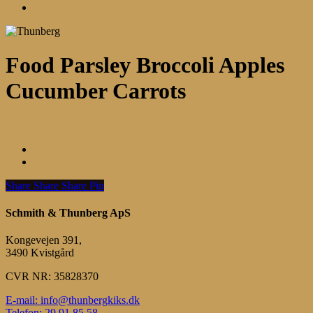
Menu
Food Parsley Broccoli Apples
Cucumber Carrots
Share
Share
Share
Share
Pin
Schmith & Thunberg ApS
Kongevejen 391,
3490 Kvistgård
CVR NR: 35828370
E-mail: info@thunbergkiks.dk
Telefon: 29 91 85 58