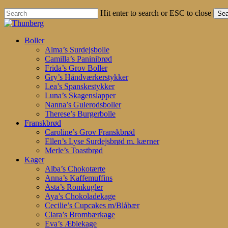
Hit enter to search or ESC to close
Sea
Close
Search
search
account
Menu
Boller
Alma’s Surdejsbolle
Camilla’s Paninibrød
Frida’s Grov Boller
Gry’s Håndværkerstykker
Lea’s Spanskestykker
Luna’s Skagenslapper
Nanna’s Gulerodsboller
Therese’s Burgerbolle
Franskbrød
Caroline’s Grov Franskbrød
Ellen’s Lyse Surdejsbrød m. kærner
Merle’s Toastbrød
Kager
Alba’s Chokotærte
Anna’s Kaffemuffins
Asta’s Romkugler
Aya’s Chokoladekage
Cecilie’s Cupcakes m/Blåbær
Clara’s Brombærkage
Eva’s Æblekage