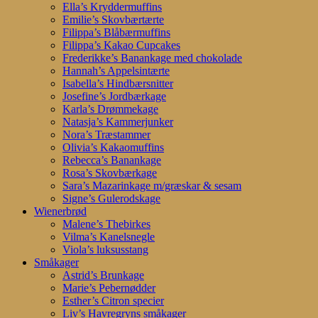
Ella’s Kryddermuffins
Emilie’s Skovbærtærte
Filippa’s Blåbærmuffins
Filippa’s Kakao Cupcakes
Frederikke’s Banankage med chokolade
Hannah’s Appelsintærte
Isabella’s Hindbærsnitter
Josefine’s Jordbærkage
Karla’s Drømmekage
Natasja’s Kammerjunker
Nora’s Træstammer
Olivia’s Kakaomuffins
Rebecca’s Banankage
Rosa’s Skovbærkage
Sara’s Mazarinkage m/græskar & sesam
Signe’s Gulerodskage
Wienerbrød
Malene’s Thebirkes
Vilma’s Kanelsnegle
Viola’s luksusstang
Småkager
Astrid’s Brunkage
Marie’s Pebernødder
Esther’s Citron specier
Liv’s Havregryns småkager