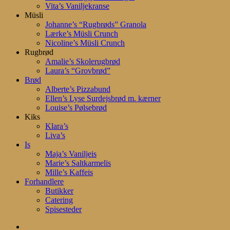
Vita’s Vaniljekranse
Müsli
Johanne’s “Rugbrøds” Granola
Lærke’s Müsli Crunch
Nicoline’s Müsli Crunch
Rugbrød
Amalie’s Skolerugbrød
Laura’s “Grovbrød”
Brød
Alberte’s Pizzabund
Ellen’s Lyse Surdejsbrød m. kærner
Louise’s Pølsebrød
Kiks
Klara’s
Liva’s
Is
Maja’s Vaniljeis
Marie’s Saltkarmelis
Mille’s Kaffeis
Forhandlere
Butikker
Catering
Spisesteder
search