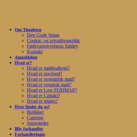
Skip
to
main
content
Om Thunberg
Den Gode Smag
Cookie- og privatlivspolitik
Fødevarestyrelsens Smiley
Kontakt
Anmeldelser
Hvad er?
Hvad er nøddeallergi?
Hvad er rawfood?
Hvad er vegetarisk mad?
Hvad er vegansk mad?
Hvad er Low FODMAP?
Hvad er Cøliaki?
Hvad er gluten?
Hvor finder du os?
Butikker
Catering
Spisesteder
Bliv forhandler
Forhandlerlogin