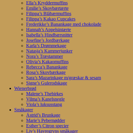
Ella’s Kryddermuffins
Emilie’s Skovbærtærte
Filippa’s Blåbærmuffins
Filippa’s Kakao Cupcakes
Frederikke’s Banankage med chokolade
Hannah’s Appelsintærte
Isabella’s Hindbærsnitter
Josefine’s Jordbærkage
Karla’s Drømmekage
Natasja’s Kammerjunker
Nora’s Træstammer
Olivia’s Kakaomuffins
Rebecca’s Banankage
Rosa’s Skovbærkage
Sara’s Mazarinkage m/græskar & sesam
Signe’s Gulerodskage
Wienerbrød
Malene’s Thebirkes
Vilma’s Kanelsnegle
Viola’s luksusstang
Småkager
Astrid’s Brunkage
Marie’s Pebernødder
Esther’s Citron specier
Liv’s Havregryns småkager