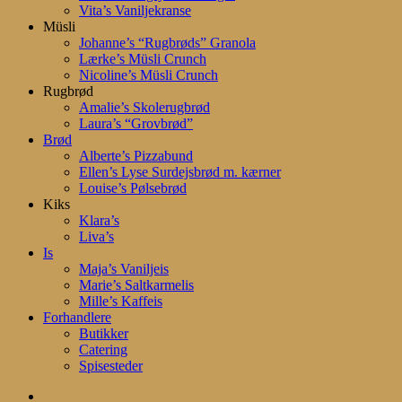
Vita’s Vaniljekranse
Müsli
Johanne’s “Rugbrøds” Granola
Lærke’s Müsli Crunch
Nicoline’s Müsli Crunch
Rugbrød
Amalie’s Skolerugbrød
Laura’s “Grovbrød”
Brød
Alberte’s Pizzabund
Ellen’s Lyse Surdejsbrød m. kærner
Louise’s Pølsebrød
Kiks
Klara’s
Liva’s
Is
Maja’s Vaniljeis
Marie’s Saltkarmelis
Mille’s Kaffeis
Forhandlere
Butikker
Catering
Spisesteder
search