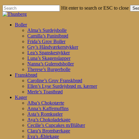
Hit enter to search or ESC to close
Sea
Close
Search
search
account
Menu
Boller
Alma’s Surdejsbolle
Camilla’s Paninibrød
Frida’s Grov Boller
Gry’s Håndværkerstykker
Lea’s Spanskestykker
Luna’s Skagenslapper
Nanna’s Gulerodsboller
Therese’s Burgerbolle
Franskbrød
Caroline’s Grov Franskbrød
Ellen’s Lyse Surdejsbrød m. kærner
Merle’s Toastbrød
Kager
Alba’s Chokotærte
Anna’s Kaffemuffins
Asta’s Romkugler
Aya’s Chokoladekage
Cecilie’s Cupcakes m/Blåbær
Clara’s Brombærkage
Eva’s Æblekage