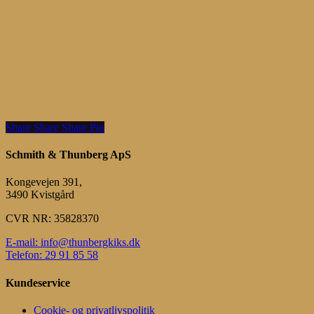
Share
Share
Share
Share
Pin
Schmith & Thunberg ApS
Kongevejen 391,
3490 Kvistgård
CVR NR: 35828370
E-mail: info@thunbergkiks.dk
Telefon: 29 91 85 58
Kundeservice
Cookie- og privatlivspolitik