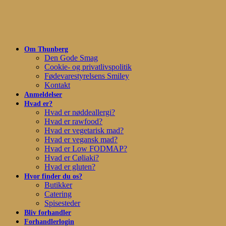
Skip
to
main
content
Om Thunberg
Den Gode Smag
Cookie- og privatlivspolitik
Fødevarestyrelsens Smiley
Kontakt
Anmeldelser
Hvad er?
Hvad er nøddeallergi?
Hvad er rawfood?
Hvad er vegetarisk mad?
Hvad er vegansk mad?
Hvad er Low FODMAP?
Hvad er Cøliaki?
Hvad er gluten?
Hvor finder du os?
Butikker
Catering
Spisesteder
Bliv forhandler
Forhandlerlogin