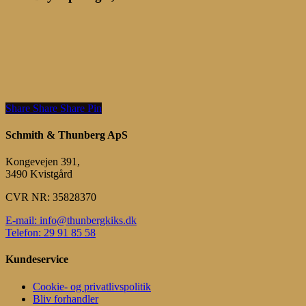
Share
Share
Share
Share
Pin
Schmith & Thunberg ApS
Kongevejen 391,
3490 Kvistgård
CVR NR: 35828370
E-mail: info@thunbergkiks.dk
Telefon: 29 91 85 58
Kundeservice
Cookie- og privatlivspolitik
Bliv forhandler