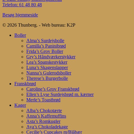
Telefon: 61 48 80 48
Besøg hjemmeside
© 2026 Thunberg. - Web bureau: K2P
Close
Boller
Menu
Alma’s Surdejsbolle
Camilla’s Paninibrød
Frida’s Grov Boller
Gry’s Håndværkerstykker
Lea’s Spanskestykker
Luna’s Skagenslapper
Nanna’s Gulerodsboller
Therese’s Burgerbolle
Franskbrød
Caroline’s Grov Franskbrød
Ellen’s Lyse Surdejsbrød m. kærner
Merle’s Toastbrød
Kager
Alba’s Chokotærte
Anna’s Kaffemuffins
Asta’s Romkugler
Aya’s Chokoladekage
Cecilie’s Cupcakes m/Blåbær