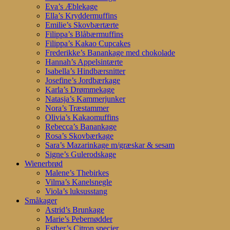
Eva’s Æblekage
Ella’s Kryddermuffins
Emilie’s Skovbærtærte
Filippa’s Blåbærmuffins
Filippa’s Kakao Cupcakes
Frederikke’s Banankage med chokolade
Hannah’s Appelsintærte
Isabella’s Hindbærsnitter
Josefine’s Jordbærkage
Karla’s Drømmekage
Natasja’s Kammerjunker
Nora’s Træstammer
Olivia’s Kakaomuffins
Rebecca’s Banankage
Rosa’s Skovbærkage
Sara’s Mazarinkage m/græskar & sesam
Signe’s Gulerodskage
Wienerbrød
Malene’s Thebirkes
Vilma’s Kanelsnegle
Viola’s luksusstang
Småkager
Astrid’s Brunkage
Marie’s Pebernødder
Esther’s Citron specier