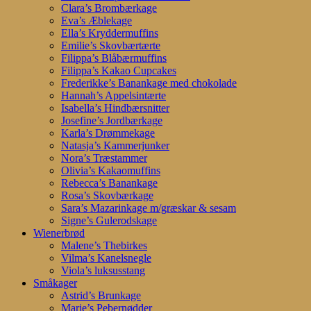
Clara’s Brombærkage
Eva’s Æblekage
Ella’s Kryddermuffins
Emilie’s Skovbærtærte
Filippa’s Blåbærmuffins
Filippa’s Kakao Cupcakes
Frederikke’s Banankage med chokolade
Hannah’s Appelsintærte
Isabella’s Hindbærsnitter
Josefine’s Jordbærkage
Karla’s Drømmekage
Natasja’s Kammerjunker
Nora’s Træstammer
Olivia’s Kakaomuffins
Rebecca’s Banankage
Rosa’s Skovbærkage
Sara’s Mazarinkage m/græskar & sesam
Signe’s Gulerodskage
Wienerbrød
Malene’s Thebirkes
Vilma’s Kanelsnegle
Viola’s luksusstang
Småkager
Astrid’s Brunkage
Marie’s Pebernødder