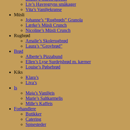
Liv’s Havregryns småkager
Vita’s Vaniljekranse
Müsli
Johanne’s “Rugbrøds” Granola
Lærke’s Müsli Crunch
Nicoline’s Müsli Crunch
Rugbrød
Amalie’s Skolerugbrød
Laura’s “Grovbrød”
Brød
Alberte’s Pizzabund
Ellen’s Lyse Surdejsbrød m. kærner
Louise’s Pølsebrød
Kiks
Klara’s
Liva’s
Is
Maja’s Vaniljeis
Marie’s Saltkarmelis
Mille’s Kaffeis
Forhandlere
Butikker
Catering
Spisesteder