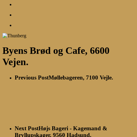
search
account
Menu
Byens Brød og Cafe, 6600
Vejen.
Previous Post
Møllebageren, 7100 Vejle.
Next Post
Højs Bageri - Kagemand &
Bryllupskager, 9560 Hadsund.