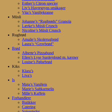
Esther’s Citron specier
Liv’s Havregryns småkager
Vita’s Vaniljekranse
Müsli
Johanne’s “Rugbrøds” Granola
Lærke’s Müsli Crunch
Nicoline’s Müsli Crunch
Rugbrød
Amalie’s Skolerugbrød
Laura’s “Grovbrød”
Brød
Alberte’s Pizzabund
Ellen’s Lyse Surdejsbrød m. kærner
Louise’s Pølsebrød
Kiks
Klara’s
Liva’s
Is
Maja’s Vaniljeis
Marie’s Saltkarmelis
Mille’s Kaffeis
Forhandlere
Butikker
Catering
Spisesteder