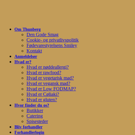
Skip
to
main
content
Om Thunberg
Den Gode Smag
Cookie- og privatlivspolitik
Fødevarestyrelsens Smiley
Kontakt
Anmeldelser
Hvad er?
Hvad er nøddeallergi?
Hvad er rawfood?
Hvad er vegetarisk mad?
Hvad er vegansk mad?
Hvad er Low FODMAP?
Hvad er Cøliaki?
Hvad er gluten?
Hvor finder du os?
Butikker
Catering
Spisesteder
Bliv forhandler
Forhandlerlogin