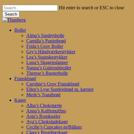
Hit enter to search or ESC to close
Search
Close
Search
search
account
Menu
Boller
Alma’s Surdejsbolle
Camilla’s Paninibrød
Frida’s Grov Boller
Gry’s Håndværkerstykker
Lea’s Spanskestykker
Luna’s Skagenslapper
Nanna’s Gulerodsboller
Therese’s Burgerbolle
Franskbrød
Caroline’s Grov Franskbrød
Ellen’s Lyse Surdejsbrød m. kærner
Merle’s Toastbrød
Kager
Alba’s Chokotærte
Anna’s Kaffemuffins
Asta’s Romkugler
Aya’s Chokoladekage
Cecilie’s Cupcakes m/Blåbær
Clara’s Brombærkage