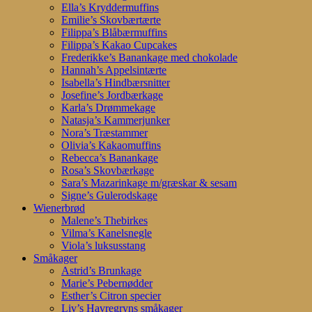
Ella’s Kryddermuffins
Emilie’s Skovbærtærte
Filippa’s Blåbærmuffins
Filippa’s Kakao Cupcakes
Frederikke’s Banankage med chokolade
Hannah’s Appelsintærte
Isabella’s Hindbærsnitter
Josefine’s Jordbærkage
Karla’s Drømmekage
Natasja’s Kammerjunker
Nora’s Træstammer
Olivia’s Kakaomuffins
Rebecca’s Banankage
Rosa’s Skovbærkage
Sara’s Mazarinkage m/græskar & sesam
Signe’s Gulerodskage
Wienerbrød
Malene’s Thebirkes
Vilma’s Kanelsnegle
Viola’s luksusstang
Småkager
Astrid’s Brunkage
Marie’s Pebernødder
Esther’s Citron specier
Liv’s Havregryns småkager