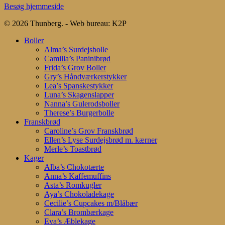
Besøg hjemmeside
© 2026 Thunberg. - Web bureau: K2P
Close
Boller
Menu
Alma’s Surdejsbolle
Camilla’s Paninibrød
Frida’s Grov Boller
Gry’s Håndværkerstykker
Lea’s Spanskestykker
Luna’s Skagenslapper
Nanna’s Gulerodsboller
Therese’s Burgerbolle
Franskbrød
Caroline’s Grov Franskbrød
Ellen’s Lyse Surdejsbrød m. kærner
Merle’s Toastbrød
Kager
Alba’s Chokotærte
Anna’s Kaffemuffins
Asta’s Romkugler
Aya’s Chokoladekage
Cecilie’s Cupcakes m/Blåbær
Clara’s Brombærkage
Eva’s Æblekage