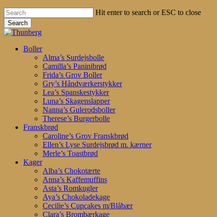
Hit enter to search or ESC to close
Search
Close
Search
search
account
Menu
Boller
Alma’s Surdejsbolle
Camilla’s Paninibrød
Frida’s Grov Boller
Gry’s Håndværkerstykker
Lea’s Spanskestykker
Luna’s Skagenslapper
Nanna’s Gulerodsboller
Therese’s Burgerbolle
Franskbrød
Caroline’s Grov Franskbrød
Ellen’s Lyse Surdejsbrød m. kærner
Merle’s Toastbrød
Kager
Alba’s Chokotærte
Anna’s Kaffemuffins
Asta’s Romkugler
Aya’s Chokoladekage
Cecilie’s Cupcakes m/Blåbær
Clara’s Brombærkage