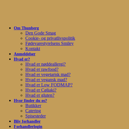
Skip
to
main
content
Om Thunberg
Den Gode Smag
Cookie- og privatlivspolitik
Fødevarestyrelsens Smiley
Kontakt
Anmeldelser
Hvad er?
Hvad er nøddeallergi?
Hvad er rawfood?
Hvad er vegetarisk mad?
Hvad er vegansk mad?
Hvad er Low FODMAP?
Hvad er Cøliaki?
Hvad er gluten?
Hvor finder du os?
Butikker
Catering
Spisesteder
Bliv forhandler
Forhandlerlogin