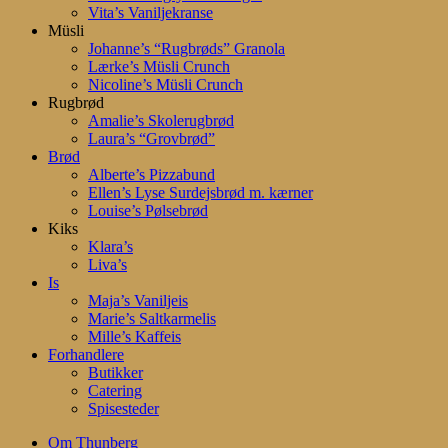
Vita’s Vaniljekranse
Müsli
Johanne’s “Rugbrøds” Granola
Lærke’s Müsli Crunch
Nicoline’s Müsli Crunch
Rugbrød
Amalie’s Skolerugbrød
Laura’s “Grovbrød”
Brød
Alberte’s Pizzabund
Ellen’s Lyse Surdejsbrød m. kærner
Louise’s Pølsebrød
Kiks
Klara’s
Liva’s
Is
Maja’s Vaniljeis
Marie’s Saltkarmelis
Mille’s Kaffeis
Forhandlere
Butikker
Catering
Spisesteder
Om Thunberg