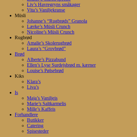
Liv’s Havregryns småkager
Vita’s Vaniljekranse
Müsli
Johanne’s “Rugbrøds” Granola
Lærke’s Müsli Crunch
Nicoline’s Müsli Crunch
Rugbrød
Amalie’s Skolerugbrød
Laura’s “Grovbrød”
Brød
Alberte’s Pizzabund
Ellen’s Lyse Surdejsbrød m. kærner
Louise’s Pølsebrød
Kiks
Klara’s
Liva’s
Is
Maja’s Vaniljeis
Marie’s Saltkarmelis
Mille’s Kaffeis
Forhandlere
Butikker
Catering
Spisesteder