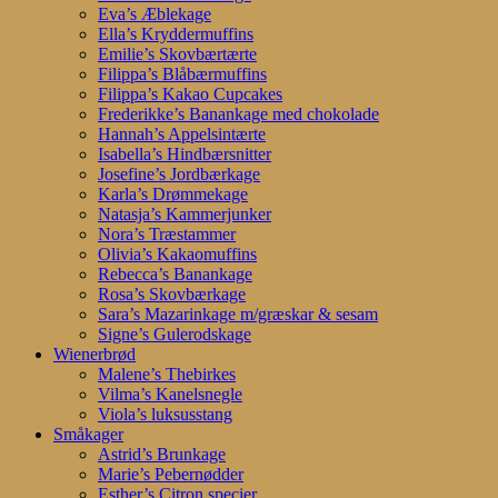
Eva’s Æblekage
Ella’s Kryddermuffins
Emilie’s Skovbærtærte
Filippa’s Blåbærmuffins
Filippa’s Kakao Cupcakes
Frederikke’s Banankage med chokolade
Hannah’s Appelsintærte
Isabella’s Hindbærsnitter
Josefine’s Jordbærkage
Karla’s Drømmekage
Natasja’s Kammerjunker
Nora’s Træstammer
Olivia’s Kakaomuffins
Rebecca’s Banankage
Rosa’s Skovbærkage
Sara’s Mazarinkage m/græskar & sesam
Signe’s Gulerodskage
Wienerbrød
Malene’s Thebirkes
Vilma’s Kanelsnegle
Viola’s luksusstang
Småkager
Astrid’s Brunkage
Marie’s Pebernødder
Esther’s Citron specier