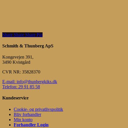
Share
Share
Share
Share
Pin
Schmith & Thunberg ApS
Kongevejen 391,
3490 Kvistgård
CVR NR: 35828370
E-mail: info@thunbergkiks.dk
Telefon: 29 91 85 58
Kundeservice
Cookie- og privatlivspolitik
Bliv forhandler
Min konto
Forhandler Login