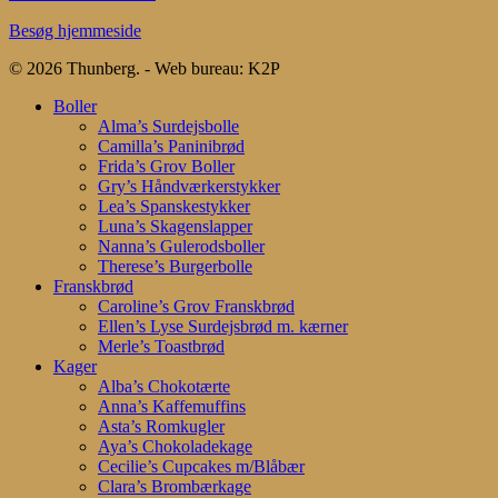
Besøg hjemmeside
© 2026 Thunberg. - Web bureau: K2P
Close
Boller
Menu
Alma’s Surdejsbolle
Camilla’s Paninibrød
Frida’s Grov Boller
Gry’s Håndværkerstykker
Lea’s Spanskestykker
Luna’s Skagenslapper
Nanna’s Gulerodsboller
Therese’s Burgerbolle
Franskbrød
Caroline’s Grov Franskbrød
Ellen’s Lyse Surdejsbrød m. kærner
Merle’s Toastbrød
Kager
Alba’s Chokotærte
Anna’s Kaffemuffins
Asta’s Romkugler
Aya’s Chokoladekage
Cecilie’s Cupcakes m/Blåbær
Clara’s Brombærkage