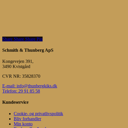
Share
Share
Share
Share
Pin
Schmith & Thunberg ApS
Kongevejen 391,
3490 Kvistgård
CVR NR: 35828370
E-mail: info@thunbergkiks.dk
Telefon: 29 91 85 58
Kundeservice
Cookie- og privatlivspolitik
Bliv forhandler
Min konto