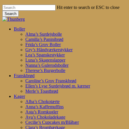
Hit enter to search or ESC to close
Search
Close
Search
search
account
Menu
Boller
Alma’s Surdejsbolle
Camilla’s Paninibrød
Frida’s Grov Boller
Gry’s Håndværkerstykker
Lea’s Spanskestykker
Luna’s Skagenslapper
Nanna’s Gulerodsboller
Therese’s Burgerbolle
Franskbrød
Caroline’s Grov Franskbrød
Ellen’s Lyse Surdejsbrød m. kærner
Merle’s Toastbrød
Kager
Alba’s Chokotærte
Anna’s Kaffemuffins
Asta’s Romkugler
Aya’s Chokoladekage
Cecilie’s Cupcakes m/Blåbær
Clara’s Brombærkage