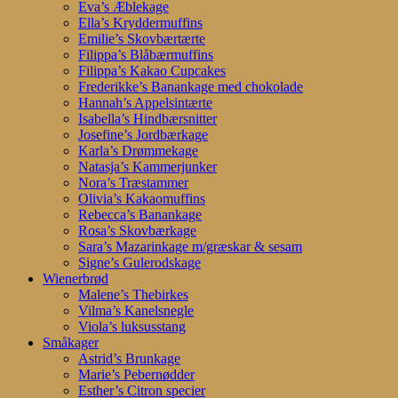
Eva’s Æblekage
Ella’s Kryddermuffins
Emilie’s Skovbærtærte
Filippa’s Blåbærmuffins
Filippa’s Kakao Cupcakes
Frederikke’s Banankage med chokolade
Hannah’s Appelsintærte
Isabella’s Hindbærsnitter
Josefine’s Jordbærkage
Karla’s Drømmekage
Natasja’s Kammerjunker
Nora’s Træstammer
Olivia’s Kakaomuffins
Rebecca’s Banankage
Rosa’s Skovbærkage
Sara’s Mazarinkage m/græskar & sesam
Signe’s Gulerodskage
Wienerbrød
Malene’s Thebirkes
Vilma’s Kanelsnegle
Viola’s luksusstang
Småkager
Astrid’s Brunkage
Marie’s Pebernødder
Esther’s Citron specier