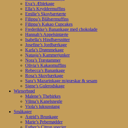
Eva’s Æblekage
Ella’s Kryddermuffins
Emilie’s Skovbærtærte
Filippa’s Blåbærmuffins
Filippa’s Kakao Cupcakes
Frederikke’s Banankage med chokolade
Hannah’s Appelsintærte
Isabella’s Hindbærsnitter
Josefine’s Jordbærkage
Karla’s Drømmekage
Natasja’s Kammerjunker
Nora’s Træstammer
Olivia’s Kakaomuffins
Rebecca’s Banankage
Rosa’s Skovbærkage
Sara’s Mazarinkage m/græskar & sesam
Signe’s Gulerodskage
Wienerbrød
Malene’s Thebirkes
Vilma’s Kanelsnegle
Viola’s luksusstang
Småkager
Astrid’s Brunkage
Marie’s Pebernødder
Esther’s Citron specier