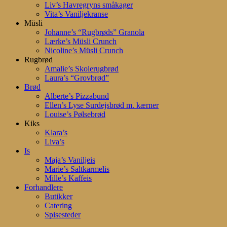
Liv’s Havregryns småkager
Vita’s Vaniljekranse
Müsli
Johanne’s “Rugbrøds” Granola
Lærke’s Müsli Crunch
Nicoline’s Müsli Crunch
Rugbrød
Amalie’s Skolerugbrød
Laura’s “Grovbrød”
Brød
Alberte’s Pizzabund
Ellen’s Lyse Surdejsbrød m. kærner
Louise’s Pølsebrød
Kiks
Klara’s
Liva’s
Is
Maja’s Vaniljeis
Marie’s Saltkarmelis
Mille’s Kaffeis
Forhandlere
Butikker
Catering
Spisesteder