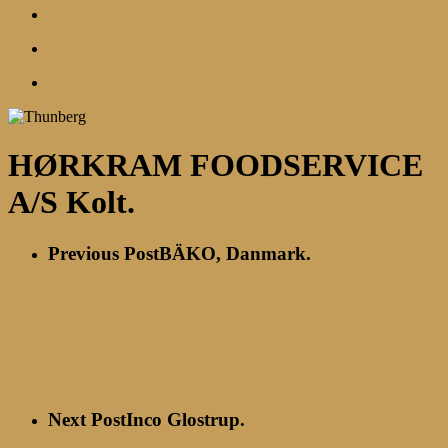
search
account
Menu
HØRKRAM FOODSERVICE
A/S Kolt.
Previous Post
BÄKO, Danmark.
Next Post
Inco Glostrup.