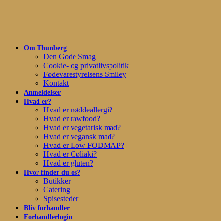
Skip
to
main
content
Om Thunberg
Den Gode Smag
Cookie- og privatlivspolitik
Fødevarestyrelsens Smiley
Kontakt
Anmeldelser
Hvad er?
Hvad er nøddeallergi?
Hvad er rawfood?
Hvad er vegetarisk mad?
Hvad er vegansk mad?
Hvad er Low FODMAP?
Hvad er Cøliaki?
Hvad er gluten?
Hvor finder du os?
Butikker
Catering
Spisesteder
Bliv forhandler
Forhandlerlogin