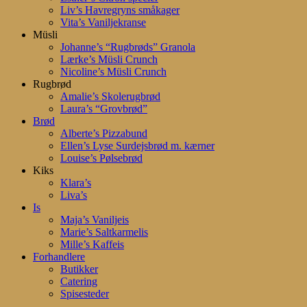
Liv’s Havregryns småkager
Vita’s Vaniljekranse
Müsli
Johanne’s “Rugbrøds” Granola
Lærke’s Müsli Crunch
Nicoline’s Müsli Crunch
Rugbrød
Amalie’s Skolerugbrød
Laura’s “Grovbrød”
Brød
Alberte’s Pizzabund
Ellen’s Lyse Surdejsbrød m. kærner
Louise’s Pølsebrød
Kiks
Klara’s
Liva’s
Is
Maja’s Vaniljeis
Marie’s Saltkarmelis
Mille’s Kaffeis
Forhandlere
Butikker
Catering
Spisesteder