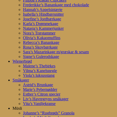
Filippa’s Kakao Cupcakes
Frederikke’s Banankage med chokolade
Hannah’s Appelsintærte
Isabella’s Hindbærsnitter
Josefine’s Jordbærkage
Karla’s Drømmekage
Natasja’s Kammerjunker
Nora’s Træstammer
Olivia’s Kakaomuffins
Rebecca’s Banankage
Rosa’s Skovbærkage
Sara’s Mazarinkage m/græskar & sesam
Signe’s Gulerodskage
Wienerbrød
Malene’s Thebirkes
Vilma’s Kanelsnegle
Viola’s luksusstang
Småkager
Astrid’s Brunkage
Marie’s Pebernødder
Esther’s Citron specier
Liv’s Havregryns småkager
Vita’s Vaniljekranse
Müsli
Johanne’s “Rugbrøds” Granola