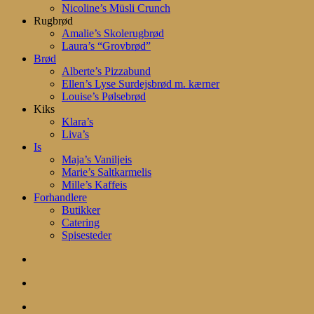
Nicoline’s Müsli Crunch
Rugbrød
Amalie’s Skolerugbrød
Laura’s “Grovbrød”
Brød
Alberte’s Pizzabund
Ellen’s Lyse Surdejsbrød m. kærner
Louise’s Pølsebrød
Kiks
Klara’s
Liva’s
Is
Maja’s Vaniljeis
Marie’s Saltkarmelis
Mille’s Kaffeis
Forhandlere
Butikker
Catering
Spisesteder
search
account
Menu