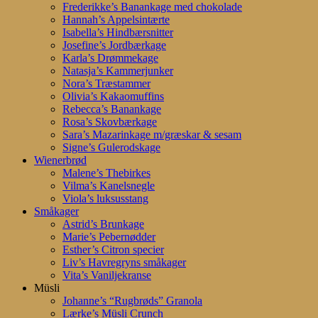
Frederikke’s Banankage med chokolade
Hannah’s Appelsintærte
Isabella’s Hindbærsnitter
Josefine’s Jordbærkage
Karla’s Drømmekage
Natasja’s Kammerjunker
Nora’s Træstammer
Olivia’s Kakaomuffins
Rebecca’s Banankage
Rosa’s Skovbærkage
Sara’s Mazarinkage m/græskar & sesam
Signe’s Gulerodskage
Wienerbrød
Malene’s Thebirkes
Vilma’s Kanelsnegle
Viola’s luksusstang
Småkager
Astrid’s Brunkage
Marie’s Pebernødder
Esther’s Citron specier
Liv’s Havregryns småkager
Vita’s Vaniljekranse
Müsli
Johanne’s “Rugbrøds” Granola
Lærke’s Müsli Crunch