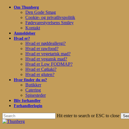
Skip
Om Thunberg
to
Den Gode Smag
main
Cookie- og privatlivspolitik
content
Fødevarestyrelsens Smiley
Kontakt
Anmeldelser
Hvad er?
Hvad er nøddeallergi?
Hvad er rawfood?
Hvad er vegetarisk mad?
Hvad er vegansk mad?
Hvad er Low FODMAP?
Hvad er Cøliaki?
Hvad er gluten?
Hvor finder du os?
Butikker
Catering
Spisesteder
Bliv forhandler
Forhandlerlogin
Hit enter to search or ESC to close
Sea
Close
Search