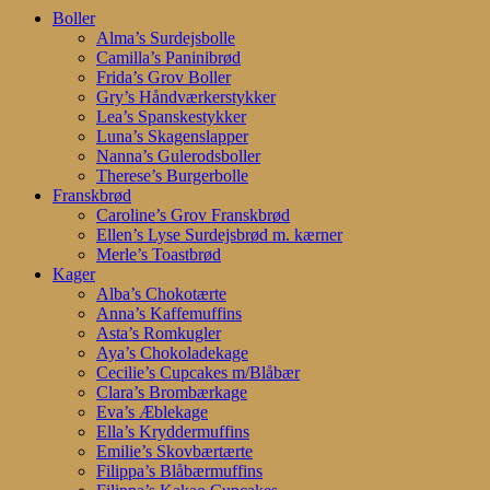
Close
Boller
Menu
Alma’s Surdejsbolle
Camilla’s Paninibrød
Frida’s Grov Boller
Gry’s Håndværkerstykker
Lea’s Spanskestykker
Luna’s Skagenslapper
Nanna’s Gulerodsboller
Therese’s Burgerbolle
Franskbrød
Caroline’s Grov Franskbrød
Ellen’s Lyse Surdejsbrød m. kærner
Merle’s Toastbrød
Kager
Alba’s Chokotærte
Anna’s Kaffemuffins
Asta’s Romkugler
Aya’s Chokoladekage
Cecilie’s Cupcakes m/Blåbær
Clara’s Brombærkage
Eva’s Æblekage
Ella’s Kryddermuffins
Emilie’s Skovbærtærte
Filippa’s Blåbærmuffins