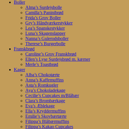
search
account
Menu
Boller
Alma’s Surdejsbolle
Camilla’s Paninibrød
Frida’s Grov Boller
Gry’s Håndværkerstykker
Lea’s Spanskestykker
Luna’s Skagenslapper
Nanna’s Gulerodsboller
Therese’s Burgerbolle
Franskbrød
Caroline’s Grov Franskbrød
Ellen’s Lyse Surdejsbrød m. kærner
Merle’s Toastbrød
Kager
Alba’s Chokotærte
Anna’s Kaffemuffins
Asta’s Romkugler
Aya’s Chokoladekage
Cecilie’s Cupcakes m/Blåbær
Clara’s Brombærkage
Eva’s Æblekage
Ella’s Kryddermuffins
Emilie’s Skovbærtærte
Filippa’s Blåbærmuffins
Filippa’s Kakao Cupcakes