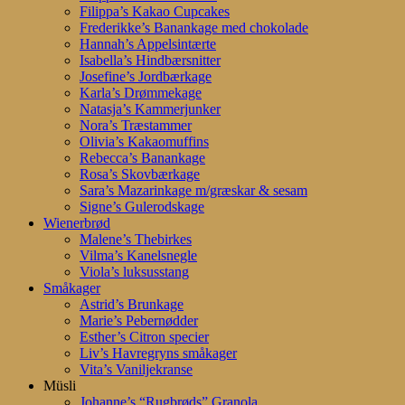
Filippa’s Kakao Cupcakes
Frederikke’s Banankage med chokolade
Hannah’s Appelsintærte
Isabella’s Hindbærsnitter
Josefine’s Jordbærkage
Karla’s Drømmekage
Natasja’s Kammerjunker
Nora’s Træstammer
Olivia’s Kakaomuffins
Rebecca’s Banankage
Rosa’s Skovbærkage
Sara’s Mazarinkage m/græskar & sesam
Signe’s Gulerodskage
Wienerbrød
Malene’s Thebirkes
Vilma’s Kanelsnegle
Viola’s luksusstang
Småkager
Astrid’s Brunkage
Marie’s Pebernødder
Esther’s Citron specier
Liv’s Havregryns småkager
Vita’s Vaniljekranse
Müsli
Johanne’s “Rugbrøds” Granola