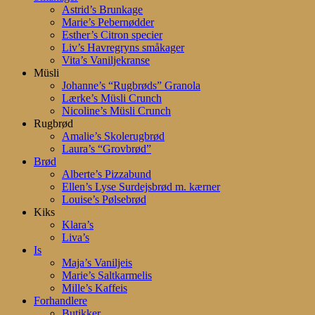
Astrid’s Brunkage
Marie’s Pebernødder
Esther’s Citron specier
Liv’s Havregryns småkager
Vita’s Vaniljekranse
Müsli
Johanne’s “Rugbrøds” Granola
Lærke’s Müsli Crunch
Nicoline’s Müsli Crunch
Rugbrød
Amalie’s Skolerugbrød
Laura’s “Grovbrød”
Brød
Alberte’s Pizzabund
Ellen’s Lyse Surdejsbrød m. kærner
Louise’s Pølsebrød
Kiks
Klara’s
Liva’s
Is
Maja’s Vaniljeis
Marie’s Saltkarmelis
Mille’s Kaffeis
Forhandlere
Butikker