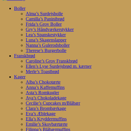
Search
search
account
Menu
Boller
Alma’s Surdejsbolle
Camilla’s Paninibrød
Frida’s Grov Boller
Gry’s Håndværkerstykker
Lea’s Spanskestykker
Luna’s Skagenslapper
Nanna’s Gulerodsboller
Therese’s Burgerbolle
Franskbrød
Caroline’s Grov Franskbrød
Ellen’s Lyse Surdejsbrød m. kærner
Merle’s Toastbrød
Kager
Alba’s Chokotærte
Anna’s Kaffemuffins
Asta’s Romkugler
Aya’s Chokoladekage
Cecilie’s Cupcakes m/Blåbær
Clara’s Brombærkage
Eva’s Æblekage
Ella’s Kryddermuffins
Emilie’s Skovbærtærte
Filippa’s Blåbærmuffins