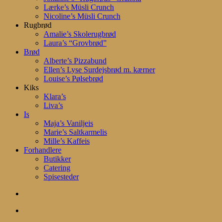
Lærke’s Müsli Crunch
Nicoline’s Müsli Crunch
Rugbrød
Amalie’s Skolerugbrød
Laura’s “Grovbrød”
Brød
Alberte’s Pizzabund
Ellen’s Lyse Surdejsbrød m. kærner
Louise’s Pølsebrød
Kiks
Klara’s
Liva’s
Is
Maja’s Vaniljeis
Marie’s Saltkarmelis
Mille’s Kaffeis
Forhandlere
Butikker
Catering
Spisesteder
search
account