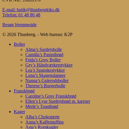
E-mail: butik@thunbergkiks.dk
Telefon: 61 48 80 48
Besøg hjemmeside
© 2026 Thunberg. - Web bureau: K2P
Close
Boller
Menu
Alma’s Surdejsbolle
Camilla’s Paninibrød
Frida’s Grov Boller
Gry’s Håndværkerstykker
Lea’s Spanskestykker
Luna’s Skagenslapper
Nanna’s Gulerodsboller
Therese’s Burgerbolle
Franskbrød
Caroline’s Grov Franskbrød
Ellen’s Lyse Surdejsbrød m. kærner
Merle’s Toastbrød
Kager
Alba’s Chokotærte
Anna’s Kaffemuffins
Asta’s Romkugler