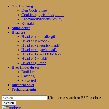
Skip
Om Thunberg
to
Den Gode Smag
main
Cookie- og privatlivspolitik
content
Fødevarestyrelsens Smiley
Kontakt
Anmeldelser
Hvad er?
Hvad er nøddeallergi?
Hvad er rawfood?
Hvad er vegetarisk mad?
Hvad er vegansk mad?
Hvad er Low FODMAP?
Hvad er Cøliaki?
Hvad er gluten?
Hvor finder du os?
Butikker
Catering
Spisesteder
Bliv forhandler
Forhandlerlogin
Hit enter to search or ESC to close
Search
Close