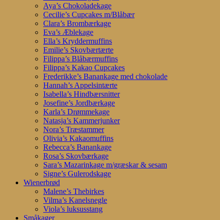
Aya’s Chokoladekage
Cecilie’s Cupcakes m/Blåbær
Clara’s Brombærkage
Eva’s Æblekage
Ella’s Kryddermuffins
Emilie’s Skovbærtærte
Filippa’s Blåbærmuffins
Filippa’s Kakao Cupcakes
Frederikke’s Banankage med chokolade
Hannah’s Appelsintærte
Isabella’s Hindbærsnitter
Josefine’s Jordbærkage
Karla’s Drømmekage
Natasja’s Kammerjunker
Nora’s Træstammer
Olivia’s Kakaomuffins
Rebecca’s Banankage
Rosa’s Skovbærkage
Sara’s Mazarinkage m/græskar & sesam
Signe’s Gulerodskage
Wienerbrød
Malene’s Thebirkes
Vilma’s Kanelsnegle
Viola’s luksusstang
Småkager