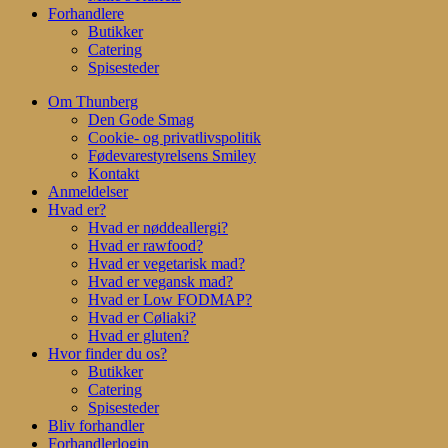
Forhandlere
Butikker
Catering
Spisesteder
Om Thunberg
Den Gode Smag
Cookie- og privatlivspolitik
Fødevarestyrelsens Smiley
Kontakt
Anmeldelser
Hvad er?
Hvad er nøddeallergi?
Hvad er rawfood?
Hvad er vegetarisk mad?
Hvad er vegansk mad?
Hvad er Low FODMAP?
Hvad er Cøliaki?
Hvad er gluten?
Hvor finder du os?
Butikker
Catering
Spisesteder
Bliv forhandler
Forhandlerlogin