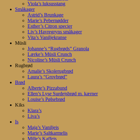
Viola’s luksusstang
Småkager
Astrid’s Brunkage
Marie’s Pebernødder
Esther’s Citron specier
Liv’s Havregryns småkager
Vita’s Vaniljekranse
Müsli
Johanne’s “Rugbrøds” Granola
Lærke’s Müsli Crunch
Nicoline’s Müsli Crunch
Rugbrød
Amalie’s Skolerugbrød
Laura’s “Grovbrød”
Brød
Alberte’s Pizzabund
Ellen’s Lyse Surdejsbrød m. kærner
Louise’s Pølsebrød
Kiks
Klara’s
Liva’s
Is
Maja’s Vaniljeis
Marie’s Saltkarmelis
Mille’s Kaffeis