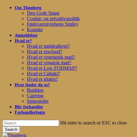
Skip
Om Thunberg
to
Den Gode Smag
main
Cookie- og privatlivspolitik
content
Fødevarestyrelsens Smiley
Kontakt
Anmeldelser
Hvad er?
Hvad er nøddeallergi?
Hvad er rawfood?
Hvad er vegetarisk mad?
Hvad er vegansk mad?
Hvad er Low FODMAP?
Hvad er Cøliaki?
Hvad er gluten?
Hvor finder du os?
Butikker
Catering
Spisesteder
Bliv forhandler
Forhandlerlogin
Hit enter to search or ESC to close
Search
Close