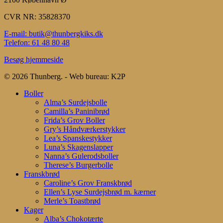
CVR NR: 35828370
E-mail: butik@thunbergkiks.dk
Telefon: 61 48 80 48
Besøg hjemmeside
© 2026 Thunberg. - Web bureau: K2P
Close
Boller
Menu
Alma’s Surdejsbolle
Camilla’s Paninibrød
Frida’s Grov Boller
Gry’s Håndværkerstykker
Lea’s Spanskestykker
Luna’s Skagenslapper
Nanna’s Gulerodsboller
Therese’s Burgerbolle
Franskbrød
Caroline’s Grov Franskbrød
Ellen’s Lyse Surdejsbrød m. kærner
Merle’s Toastbrød
Kager
Alba’s Chokotærte