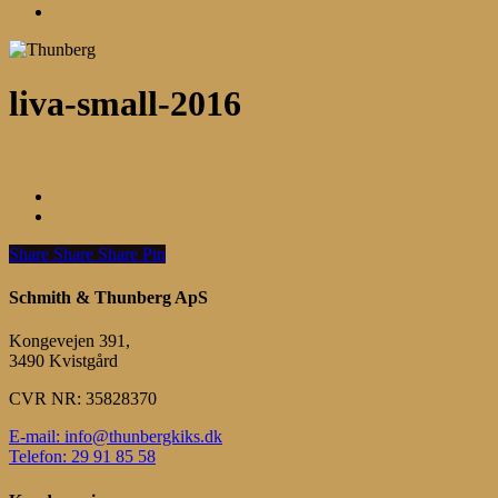
Menu
liva-small-2016
Share
Share
Share
Share
Pin
Schmith & Thunberg ApS
Kongevejen 391,
3490 Kvistgård
CVR NR: 35828370
E-mail: info@thunbergkiks.dk
Telefon: 29 91 85 58