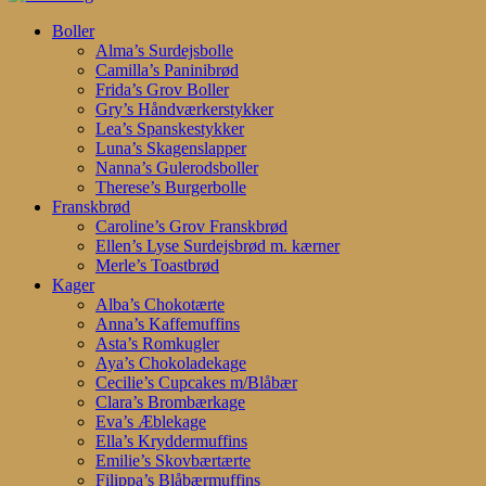
Search
search
account
Menu
Boller
Alma’s Surdejsbolle
Camilla’s Paninibrød
Frida’s Grov Boller
Gry’s Håndværkerstykker
Lea’s Spanskestykker
Luna’s Skagenslapper
Nanna’s Gulerodsboller
Therese’s Burgerbolle
Franskbrød
Caroline’s Grov Franskbrød
Ellen’s Lyse Surdejsbrød m. kærner
Merle’s Toastbrød
Kager
Alba’s Chokotærte
Anna’s Kaffemuffins
Asta’s Romkugler
Aya’s Chokoladekage
Cecilie’s Cupcakes m/Blåbær
Clara’s Brombærkage
Eva’s Æblekage
Ella’s Kryddermuffins
Emilie’s Skovbærtærte
Filippa’s Blåbærmuffins