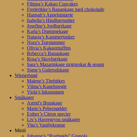
Filippa’s Kakao Cupcakes
Frederikke’s Banankage med chokolade
Hannah’s Appelsintærte
Isabella’s Hindbærsnitter
Josefine’s Jordbærkage
Karla’s Drømmekage
Natasja’s Kammerjunker
Nora’s Træstammer
Olivia’s Kakaomuffins
Rebecca’s Banankage
Rosa’s Skovbærkage
Sara’s Mazarinkage m/græskar & sesam
Signe’s Gulerodskage
Wienerbrød
Malene’s Thebirkes
Vilma’s Kanelsnegle
Viola’s luksusstang
Småkager
Astrid’s Brunkage
Marie’s Pebernødder
Esther’s Citron specier
Liv’s Havregryns småkager
Vita’s Vaniljekranse
Müsli
Johanne’s “Rugbrøds” Granola