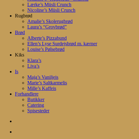
Lærke’s Müsli Crunch
Nicoline’s Müsli Crunch
Rugbrød
Amalie’s Skolerugbrød
Laura’s “Grovbrød”
Brød
Alberte’s Pizzabund
Ellen’s Lyse Surdejsbrød m. kærner
Louise’s Pølsebrød
Kiks
Klara’s
Liva’s
Is
Maja’s Vaniljeis
Marie’s Saltkarmelis
Mille’s Kaffeis
Forhandlere
Butikker
Catering
Spisesteder
search
account