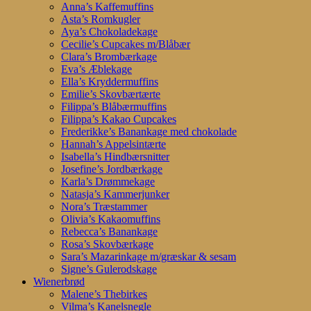
Anna’s Kaffemuffins
Asta’s Romkugler
Aya’s Chokoladekage
Cecilie’s Cupcakes m/Blåbær
Clara’s Brombærkage
Eva’s Æblekage
Ella’s Kryddermuffins
Emilie’s Skovbærtærte
Filippa’s Blåbærmuffins
Filippa’s Kakao Cupcakes
Frederikke’s Banankage med chokolade
Hannah’s Appelsintærte
Isabella’s Hindbærsnitter
Josefine’s Jordbærkage
Karla’s Drømmekage
Natasja’s Kammerjunker
Nora’s Træstammer
Olivia’s Kakaomuffins
Rebecca’s Banankage
Rosa’s Skovbærkage
Sara’s Mazarinkage m/græskar & sesam
Signe’s Gulerodskage
Wienerbrød
Malene’s Thebirkes
Vilma’s Kanelsnegle