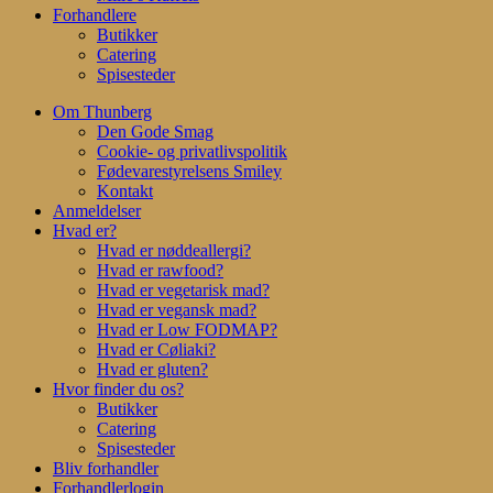
Forhandlere
Butikker
Catering
Spisesteder
Om Thunberg
Den Gode Smag
Cookie- og privatlivspolitik
Fødevarestyrelsens Smiley
Kontakt
Anmeldelser
Hvad er?
Hvad er nøddeallergi?
Hvad er rawfood?
Hvad er vegetarisk mad?
Hvad er vegansk mad?
Hvad er Low FODMAP?
Hvad er Cøliaki?
Hvad er gluten?
Hvor finder du os?
Butikker
Catering
Spisesteder
Bliv forhandler
Forhandlerlogin