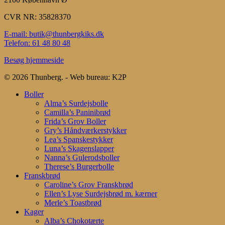
CVR NR: 35828370
E-mail: butik@thunbergkiks.dk
Telefon: 61 48 80 48
Besøg hjemmeside
© 2026 Thunberg. - Web bureau: K2P
Close
Boller
Menu
Alma’s Surdejsbolle
Camilla’s Paninibrød
Frida’s Grov Boller
Gry’s Håndværkerstykker
Lea’s Spanskestykker
Luna’s Skagenslapper
Nanna’s Gulerodsboller
Therese’s Burgerbolle
Franskbrød
Caroline’s Grov Franskbrød
Ellen’s Lyse Surdejsbrød m. kærner
Merle’s Toastbrød
Kager
Alba’s Chokotærte