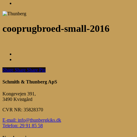
Menu
cooprugbroed-small-2016
Share
Share
Share
Share
Pin
Schmith & Thunberg ApS
Kongevejen 391,
3490 Kvistgård
CVR NR: 35828370
E-mail: info@thunbergkiks.dk
Telefon: 29 91 85 58