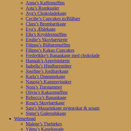
Anna’s Kaffemuffins
Asta’s Romkugler
Aya’s Chokoladekage
Cecilie’s Cupcakes m/Blåbær
Clara’s Brombærkage
Eva’s Æblekage
Ella’s Kryddermuffins
Emilie’s Skovbærtærte
Filippa’s Blåbærmuffins
Filippa’s Kakao Cupcakes
Frederikke’s Banankage med chokolade
Hannah’s Appelsintærte
Isabella’s Hindbærsnitter
Josefine’s Jordbærkage
Karla’s Drømmekage
Natasja’s Kammerjunker
Nora’s Træstammer
Olivia’s Kakaomuffins
Rebecca’s Banankage
Rosa’s Skovbærkage
Sara’s Mazarinkage m/græskar & sesam
Signe’s Gulerodskage
Wienerbrød
Malene’s Thebirkes
Vilma’s Kanelsnegle