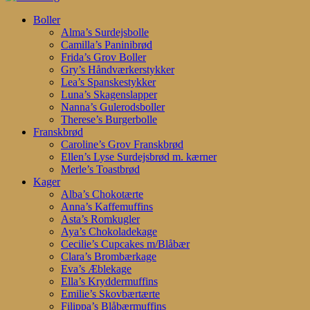
Search
search
account
Menu
Boller
Alma’s Surdejsbolle
Camilla’s Paninibrød
Frida’s Grov Boller
Gry’s Håndværkerstykker
Lea’s Spanskestykker
Luna’s Skagenslapper
Nanna’s Gulerodsboller
Therese’s Burgerbolle
Franskbrød
Caroline’s Grov Franskbrød
Ellen’s Lyse Surdejsbrød m. kærner
Merle’s Toastbrød
Kager
Alba’s Chokotærte
Anna’s Kaffemuffins
Asta’s Romkugler
Aya’s Chokoladekage
Cecilie’s Cupcakes m/Blåbær
Clara’s Brombærkage
Eva’s Æblekage
Ella’s Kryddermuffins
Emilie’s Skovbærtærte
Filippa’s Blåbærmuffins