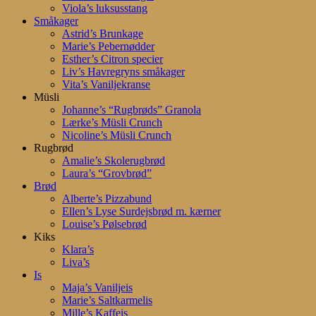
Viola’s luksusstang
Småkager
Astrid’s Brunkage
Marie’s Pebernødder
Esther’s Citron specier
Liv’s Havregryns småkager
Vita’s Vaniljekranse
Müsli
Johanne’s “Rugbrøds” Granola
Lærke’s Müsli Crunch
Nicoline’s Müsli Crunch
Rugbrød
Amalie’s Skolerugbrød
Laura’s “Grovbrød”
Brød
Alberte’s Pizzabund
Ellen’s Lyse Surdejsbrød m. kærner
Louise’s Pølsebrød
Kiks
Klara’s
Liva’s
Is
Maja’s Vaniljeis
Marie’s Saltkarmelis
Mille’s Kaffeis