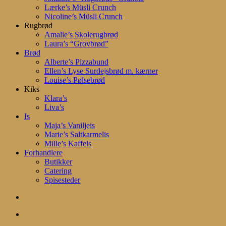
Lærke’s Müsli Crunch
Nicoline’s Müsli Crunch
Rugbrød
Amalie’s Skolerugbrød
Laura’s “Grovbrød”
Brød
Alberte’s Pizzabund
Ellen’s Lyse Surdejsbrød m. kærner
Louise’s Pølsebrød
Kiks
Klara’s
Liva’s
Is
Maja’s Vaniljeis
Marie’s Saltkarmelis
Mille’s Kaffeis
Forhandlere
Butikker
Catering
Spisesteder
search
account