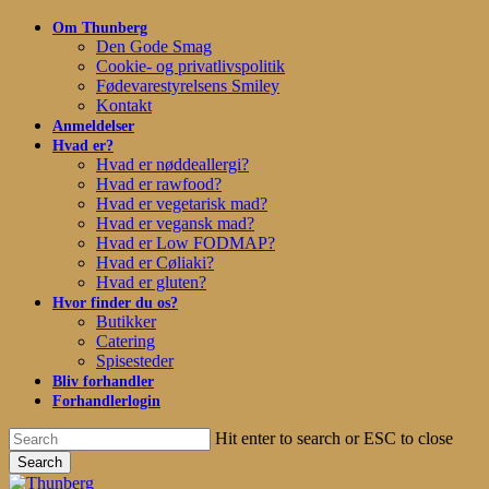
Skip
Om Thunberg
to
Den Gode Smag
main
Cookie- og privatlivspolitik
content
Fødevarestyrelsens Smiley
Kontakt
Anmeldelser
Hvad er?
Hvad er nøddeallergi?
Hvad er rawfood?
Hvad er vegetarisk mad?
Hvad er vegansk mad?
Hvad er Low FODMAP?
Hvad er Cøliaki?
Hvad er gluten?
Hvor finder du os?
Butikker
Catering
Spisesteder
Bliv forhandler
Forhandlerlogin
Hit enter to search or ESC to close
Search
Close