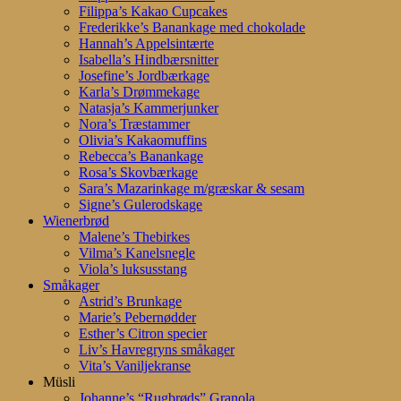
Filippa’s Kakao Cupcakes
Frederikke’s Banankage med chokolade
Hannah’s Appelsintærte
Isabella’s Hindbærsnitter
Josefine’s Jordbærkage
Karla’s Drømmekage
Natasja’s Kammerjunker
Nora’s Træstammer
Olivia’s Kakaomuffins
Rebecca’s Banankage
Rosa’s Skovbærkage
Sara’s Mazarinkage m/græskar & sesam
Signe’s Gulerodskage
Wienerbrød
Malene’s Thebirkes
Vilma’s Kanelsnegle
Viola’s luksusstang
Småkager
Astrid’s Brunkage
Marie’s Pebernødder
Esther’s Citron specier
Liv’s Havregryns småkager
Vita’s Vaniljekranse
Müsli
Johanne’s “Rugbrøds” Granola