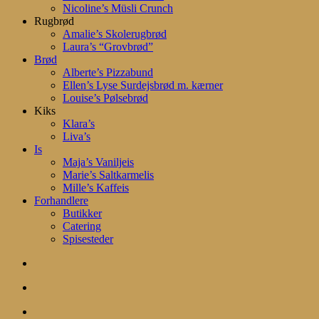
Nicoline’s Müsli Crunch
Rugbrød
Amalie’s Skolerugbrød
Laura’s “Grovbrød”
Brød
Alberte’s Pizzabund
Ellen’s Lyse Surdejsbrød m. kærner
Louise’s Pølsebrød
Kiks
Klara’s
Liva’s
Is
Maja’s Vaniljeis
Marie’s Saltkarmelis
Mille’s Kaffeis
Forhandlere
Butikker
Catering
Spisesteder
search
account
Menu