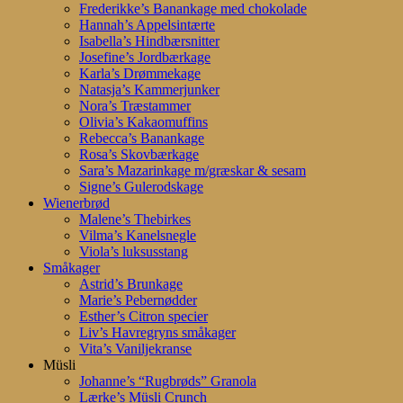
Frederikke’s Banankage med chokolade
Hannah’s Appelsintærte
Isabella’s Hindbærsnitter
Josefine’s Jordbærkage
Karla’s Drømmekage
Natasja’s Kammerjunker
Nora’s Træstammer
Olivia’s Kakaomuffins
Rebecca’s Banankage
Rosa’s Skovbærkage
Sara’s Mazarinkage m/græskar & sesam
Signe’s Gulerodskage
Wienerbrød
Malene’s Thebirkes
Vilma’s Kanelsnegle
Viola’s luksusstang
Småkager
Astrid’s Brunkage
Marie’s Pebernødder
Esther’s Citron specier
Liv’s Havregryns småkager
Vita’s Vaniljekranse
Müsli
Johanne’s “Rugbrøds” Granola
Lærke’s Müsli Crunch