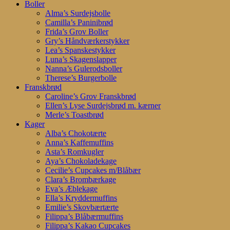
search
account
Menu
Boller
Alma’s Surdejsbolle
Camilla’s Paninibrød
Frida’s Grov Boller
Gry’s Håndværkerstykker
Lea’s Spanskestykker
Luna’s Skagenslapper
Nanna’s Gulerodsboller
Therese’s Burgerbolle
Franskbrød
Caroline’s Grov Franskbrød
Ellen’s Lyse Surdejsbrød m. kærner
Merle’s Toastbrød
Kager
Alba’s Chokotærte
Anna’s Kaffemuffins
Asta’s Romkugler
Aya’s Chokoladekage
Cecilie’s Cupcakes m/Blåbær
Clara’s Brombærkage
Eva’s Æblekage
Ella’s Kryddermuffins
Emilie’s Skovbærtærte
Filippa’s Blåbærmuffins
Filippa’s Kakao Cupcakes