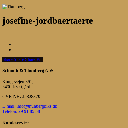
josefine-jordbaertaerte
Share
Share
Share
Share
Pin
Schmith & Thunberg ApS
Kongevejen 391,
3490 Kvistgård
CVR NR: 35828370
E-mail: info@thunbergkiks.dk
Telefon: 29 91 85 58
Kundeservice