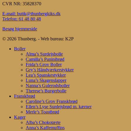
CVR NR: 35828370
E-mail: butik@thunbergkiks.dk
Telefon: 61 48 80 48
Besøg hjemmeside
© 2026 Thunberg. - Web bureau: K2P
Close
Boller
Menu
Alma’s Surdejsbolle
Camilla’s Paninibrød
Frida’s Grov Boller
Gry’s Håndværkerstykker
Lea’s Spanskestykker
Luna’s Skagenslapper
Nanna’s Gulerodsboller
Therese’s Burgerbolle
Franskbrød
Caroline’s Grov Franskbrød
Ellen’s Lyse Surdejsbrød m. kærner
Merle’s Toastbrød
Kager
Alba’s Chokotærte
Anna’s Kaffemuffins