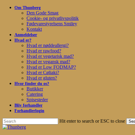
Skip
Om Thunberg
to
Den Gode Smag
main
Cookie- og privatlivspolitik
content
Fødevarestyrelsens Smiley
Kontakt
Anmeldelser
Hvad er?
Hvad er nøddeallergi?
Hvad er rawfood?
Hvad er vegetarisk mad?
Hvad er vegansk mad?
Hvad er Low FODMAP?
Hvad er Cøliaki?
Hvad er gluten?
Hvor finder du os?
Butikker
Catering
Spisesteder
Bliv forhandler
Forhandlerlogin
Hit enter to search or ESC to close
Sea
Close
Search