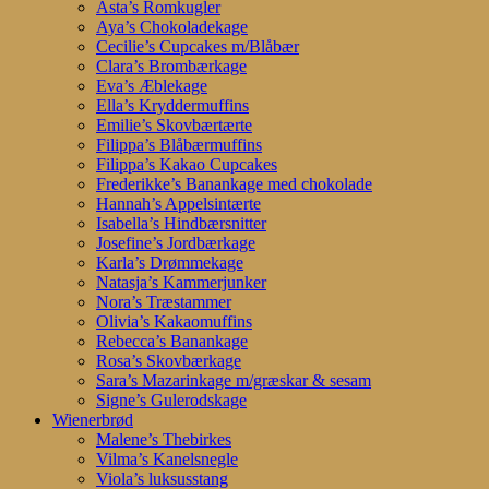
Asta’s Romkugler
Aya’s Chokoladekage
Cecilie’s Cupcakes m/Blåbær
Clara’s Brombærkage
Eva’s Æblekage
Ella’s Kryddermuffins
Emilie’s Skovbærtærte
Filippa’s Blåbærmuffins
Filippa’s Kakao Cupcakes
Frederikke’s Banankage med chokolade
Hannah’s Appelsintærte
Isabella’s Hindbærsnitter
Josefine’s Jordbærkage
Karla’s Drømmekage
Natasja’s Kammerjunker
Nora’s Træstammer
Olivia’s Kakaomuffins
Rebecca’s Banankage
Rosa’s Skovbærkage
Sara’s Mazarinkage m/græskar & sesam
Signe’s Gulerodskage
Wienerbrød
Malene’s Thebirkes
Vilma’s Kanelsnegle
Viola’s luksusstang