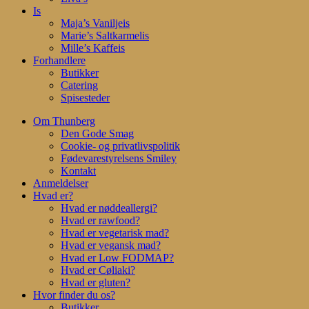
Is
Maja’s Vaniljeis
Marie’s Saltkarmelis
Mille’s Kaffeis
Forhandlere
Butikker
Catering
Spisesteder
Om Thunberg
Den Gode Smag
Cookie- og privatlivspolitik
Fødevarestyrelsens Smiley
Kontakt
Anmeldelser
Hvad er?
Hvad er nøddeallergi?
Hvad er rawfood?
Hvad er vegetarisk mad?
Hvad er vegansk mad?
Hvad er Low FODMAP?
Hvad er Cøliaki?
Hvad er gluten?
Hvor finder du os?
Butikker