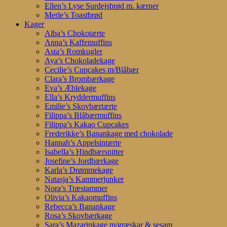
Ellen’s Lyse Surdejsbrød m. kærner
Merle’s Toastbrød
Kager
Alba’s Chokotærte
Anna’s Kaffemuffins
Asta’s Romkugler
Aya’s Chokoladekage
Cecilie’s Cupcakes m/Blåbær
Clara’s Brombærkage
Eva’s Æblekage
Ella’s Kryddermuffins
Emilie’s Skovbærtærte
Filippa’s Blåbærmuffins
Filippa’s Kakao Cupcakes
Frederikke’s Banankage med chokolade
Hannah’s Appelsintærte
Isabella’s Hindbærsnitter
Josefine’s Jordbærkage
Karla’s Drømmekage
Natasja’s Kammerjunker
Nora’s Træstammer
Olivia’s Kakaomuffins
Rebecca’s Banankage
Rosa’s Skovbærkage
Sara’s Mazarinkage m/græskar & sesam