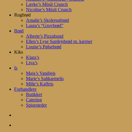
Lærke’s Müsli Crunch
Nicoline’s Müsli Crunch
Rugbrød
Amalie’s Skolerugbrød
Laura’s “Grovbrød”
Brød
Alberte’s Pizzabund
Ellen’s Lyse Surdejsbrød m. kærner
Louise’s Pølsebrød
Kiks
Klara’s
Liva’s
Is
Maja’s Vaniljeis
Marie’s Saltkarmelis
Mille’s Kaffeis
Forhandlere
Butikker
Catering
Spisesteder
search
account