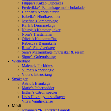
Filippa’s Kakao Cupcakes
Frederikke’s Banankage med chokolade
Hannah’s Appelsintærte
Isabella’s Hindbærsnitter
Josefine’s Jordbærkage
Karla’s Drømmekage
Natasja’s Kammerjunker
Nora’s Træstammer
Olivia’s Kakaomuffins
Rebecca’s Banankage
Rosa’s Skovbærkage
Sara’s Mazarinkage m/græskar & sesam
Signe’s Gulerodskage
Wienerbrød
Malene’s Thebirkes
Vilma’s Kanelsnegle
Viola’s luksusstang
Småkager
Astrid’s Brunkage
Marie’s Pebernødder
Esther’s Citron specier
Liv’s Havregryns småkager
Vita’s Vaniljekranse
Müsli
Johanne’s “Rugbrøds” Granola