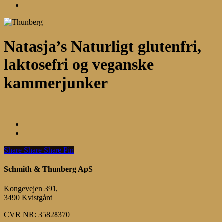
Menu
Natasja’s Naturligt glutenfri,
laktosefri og veganske
kammerjunker
Share
Share
Share
Share
Pin
Schmith & Thunberg ApS
Kongevejen 391,
3490 Kvistgård
CVR NR: 35828370