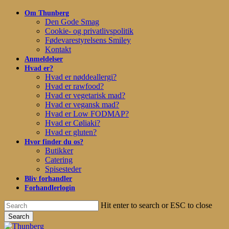
Skip
Om Thunberg
to
Den Gode Smag
main
Cookie- og privatlivspolitik
content
Fødevarestyrelsens Smiley
Kontakt
Anmeldelser
Hvad er?
Hvad er nøddeallergi?
Hvad er rawfood?
Hvad er vegetarisk mad?
Hvad er vegansk mad?
Hvad er Low FODMAP?
Hvad er Cøliaki?
Hvad er gluten?
Hvor finder du os?
Butikker
Catering
Spisesteder
Bliv forhandler
Forhandlerlogin
Hit enter to search or ESC to close
Search
Close