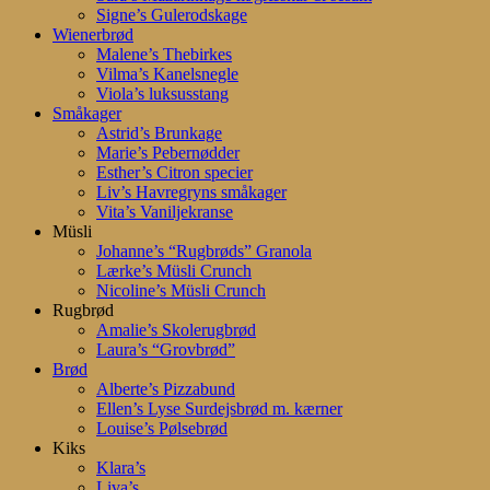
Signe’s Gulerodskage
Wienerbrød
Malene’s Thebirkes
Vilma’s Kanelsnegle
Viola’s luksusstang
Småkager
Astrid’s Brunkage
Marie’s Pebernødder
Esther’s Citron specier
Liv’s Havregryns småkager
Vita’s Vaniljekranse
Müsli
Johanne’s “Rugbrøds” Granola
Lærke’s Müsli Crunch
Nicoline’s Müsli Crunch
Rugbrød
Amalie’s Skolerugbrød
Laura’s “Grovbrød”
Brød
Alberte’s Pizzabund
Ellen’s Lyse Surdejsbrød m. kærner
Louise’s Pølsebrød
Kiks
Klara’s
Liva’s