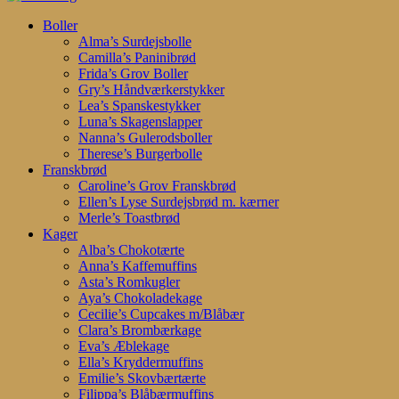
Search
search
account
Menu
Boller
Alma’s Surdejsbolle
Camilla’s Paninibrød
Frida’s Grov Boller
Gry’s Håndværkerstykker
Lea’s Spanskestykker
Luna’s Skagenslapper
Nanna’s Gulerodsboller
Therese’s Burgerbolle
Franskbrød
Caroline’s Grov Franskbrød
Ellen’s Lyse Surdejsbrød m. kærner
Merle’s Toastbrød
Kager
Alba’s Chokotærte
Anna’s Kaffemuffins
Asta’s Romkugler
Aya’s Chokoladekage
Cecilie’s Cupcakes m/Blåbær
Clara’s Brombærkage
Eva’s Æblekage
Ella’s Kryddermuffins
Emilie’s Skovbærtærte
Filippa’s Blåbærmuffins