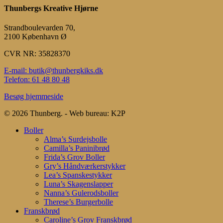
Thunbergs Kreative Hjørne
Strandboulevarden 70,
2100 København Ø
CVR NR: 35828370
E-mail: butik@thunbergkiks.dk
Telefon: 61 48 80 48
Besøg hjemmeside
© 2026 Thunberg. - Web bureau: K2P
Close
Boller
Menu
Alma’s Surdejsbolle
Camilla’s Paninibrød
Frida’s Grov Boller
Gry’s Håndværkerstykker
Lea’s Spanskestykker
Luna’s Skagenslapper
Nanna’s Gulerodsboller
Therese’s Burgerbolle
Franskbrød
Caroline’s Grov Franskbrød