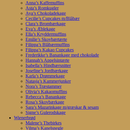
Anna’s Kaffemuffins
Asta’s Romkugler
Aya’s Chokoladekage
Cecilie’s Cupcakes m/Blåbær
Clara’s Brombærkage
Eva’s Æblekage
Ella’s Kryddermuffins
Emilie’s Skovbærtærte
Filippa’s Blåbærmuffins
Filippa’s Kakao Cupcakes
Frederikke’s Banankage med chokolade
Hannah’s Appelsintærte
Isabella’s Hindbærsnitter
Josefine’s Jordbærkage
Karla’s Drømmekage
Natasja’s Kammerjunker
Nora’s Træstammer
Olivia’s Kakaomuffins
Rebecca’s Banankage
Rosa’s Skovbærkage
Sara’s Mazarinkage m/græskar & sesam
Signe’s Gulerodskage
Wienerbrød
Malene’s Thebirkes
Vilma’s Kanelsnegle