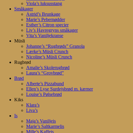
Viola’s luksusstang
Småkager
Astrid’s Brunkage
Marie’s Pebernødder
Esther’s Citron specier
Liv’s Havregryns småkager
Vita’s Vaniljekranse
Müsli
Johanne’s “Rugbrøds” Granola
Lærke’s Müsli Crunch
Nicoline’s Müsli Crunch
Rugbrød
Amalie’s Skolerugbrød
Laura’s “Grovbrød”
Brød
Alberte’s Pizzabund
Ellen’s Lyse Surdejsbrød m. kærner
Louise’s Pølsebrød
Kiks
Klara’s
Liva’s
Is
Maja’s Vaniljeis
Marie’s Saltkarmelis
Mille’s Kaffeis