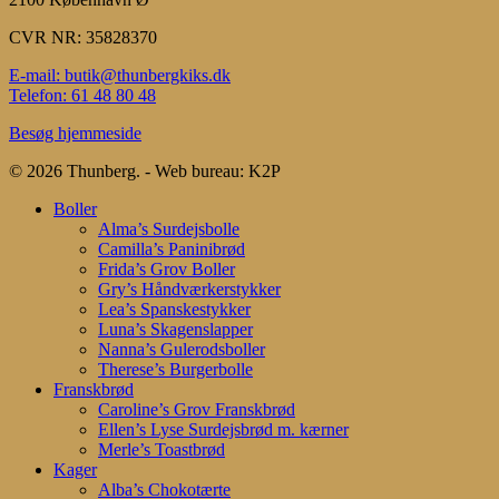
CVR NR: 35828370
E-mail: butik@thunbergkiks.dk
Telefon: 61 48 80 48
Besøg hjemmeside
© 2026 Thunberg. - Web bureau: K2P
Close
Boller
Menu
Alma’s Surdejsbolle
Camilla’s Paninibrød
Frida’s Grov Boller
Gry’s Håndværkerstykker
Lea’s Spanskestykker
Luna’s Skagenslapper
Nanna’s Gulerodsboller
Therese’s Burgerbolle
Franskbrød
Caroline’s Grov Franskbrød
Ellen’s Lyse Surdejsbrød m. kærner
Merle’s Toastbrød
Kager
Alba’s Chokotærte