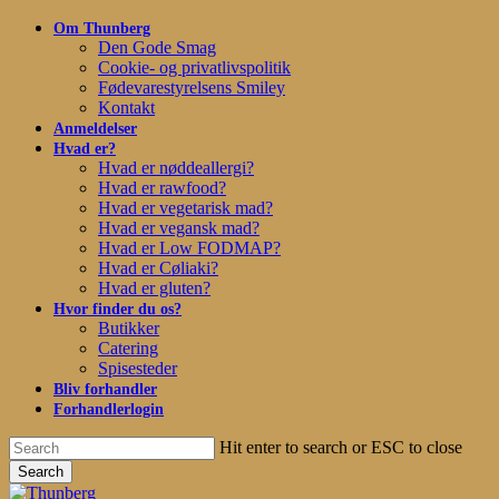
Skip
Om Thunberg
to
Den Gode Smag
main
Cookie- og privatlivspolitik
content
Fødevarestyrelsens Smiley
Kontakt
Anmeldelser
Hvad er?
Hvad er nøddeallergi?
Hvad er rawfood?
Hvad er vegetarisk mad?
Hvad er vegansk mad?
Hvad er Low FODMAP?
Hvad er Cøliaki?
Hvad er gluten?
Hvor finder du os?
Butikker
Catering
Spisesteder
Bliv forhandler
Forhandlerlogin
Hit enter to search or ESC to close
Search
Close