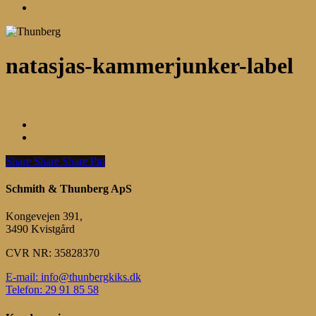
Menu
natasjas-kammerjunker-label
Share
Share
Share
Share
Pin
Schmith & Thunberg ApS
Kongevejen 391,
3490 Kvistgård
CVR NR: 35828370
E-mail: info@thunbergkiks.dk
Telefon: 29 91 85 58