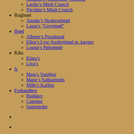
Lærke’s Müsli Crunch
Nicoline’s Müsli Crunch
Rugbrød
Amalie’s Skolerugbrød
Laura’s “Grovbrød”
Brød
Alberte’s Pizzabund
Ellen’s Lyse Surdejsbrød m. kærner
Louise’s Pølsebrød
Kiks
Klara’s
Liva’s
Is
Maja’s Vaniljeis
Marie’s Saltkarmelis
Mille’s Kaffeis
Forhandlere
Butikker
Catering
Spisesteder
search
account