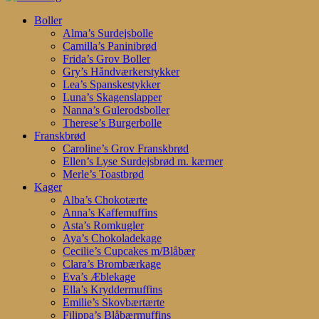
Search
search
account
Menu
Boller
Alma’s Surdejsbolle
Camilla’s Paninibrød
Frida’s Grov Boller
Gry’s Håndværkerstykker
Lea’s Spanskestykker
Luna’s Skagenslapper
Nanna’s Gulerodsboller
Therese’s Burgerbolle
Franskbrød
Caroline’s Grov Franskbrød
Ellen’s Lyse Surdejsbrød m. kærner
Merle’s Toastbrød
Kager
Alba’s Chokotærte
Anna’s Kaffemuffins
Asta’s Romkugler
Aya’s Chokoladekage
Cecilie’s Cupcakes m/Blåbær
Clara’s Brombærkage
Eva’s Æblekage
Ella’s Kryddermuffins
Emilie’s Skovbærtærte
Filippa’s Blåbærmuffins