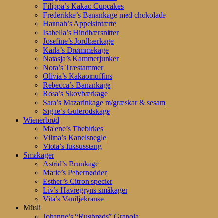
Filippa’s Kakao Cupcakes
Frederikke’s Banankage med chokolade
Hannah’s Appelsintærte
Isabella’s Hindbærsnitter
Josefine’s Jordbærkage
Karla’s Drømmekage
Natasja’s Kammerjunker
Nora’s Træstammer
Olivia’s Kakaomuffins
Rebecca’s Banankage
Rosa’s Skovbærkage
Sara’s Mazarinkage m/græskar & sesam
Signe’s Gulerodskage
Wienerbrød
Malene’s Thebirkes
Vilma’s Kanelsnegle
Viola’s luksusstang
Småkager
Astrid’s Brunkage
Marie’s Pebernødder
Esther’s Citron specier
Liv’s Havregryns småkager
Vita’s Vaniljekranse
Müsli
Johanne’s “Rugbrøds” Granola