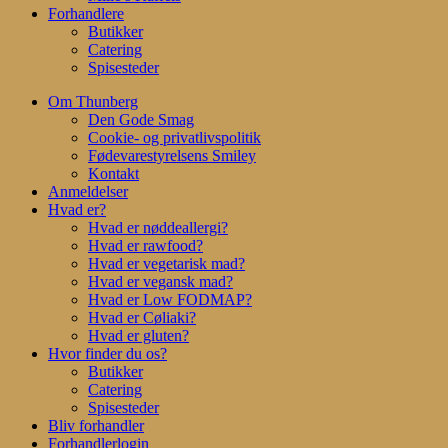
Forhandlere
Butikker
Catering
Spisesteder
Om Thunberg
Den Gode Smag
Cookie- og privatlivspolitik
Fødevarestyrelsens Smiley
Kontakt
Anmeldelser
Hvad er?
Hvad er nøddeallergi?
Hvad er rawfood?
Hvad er vegetarisk mad?
Hvad er vegansk mad?
Hvad er Low FODMAP?
Hvad er Cøliaki?
Hvad er gluten?
Hvor finder du os?
Butikker
Catering
Spisesteder
Bliv forhandler
Forhandlerlogin