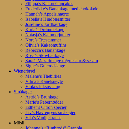
Filippa’s Kakao Cupcakes
Frederikke’s Banankage med chokolade
Hannah’s Appelsintærte
Isabella’s Hindbærsnitter
Josefine’s Jordbærkage
Karla’s Drømmekage
Natasja’s Kammerjunker
Nora’s Træstammer
Olivia’s Kakaomuffins
Rebecca’s Banankage
Rosa’s Skovbærkage
Sara’s Mazarinkage m/græskar & sesam
Signe’s Gulerodskage
Wienerbrød
Malene’s Thebirkes
Vilma’s Kanelsnegle
Viola’s luksusstang
Småkager
Astrid’s Brunkage
Marie’s Pebernødder
Esther’s Citron specier
Liv’s Havregryns småkager
Vita’s Vaniljekranse
Müsli
Johanne’s “Rugbrøds” Granola