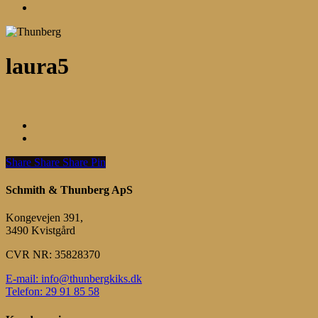
Menu
laura5
Share
Share
Share
Share
Pin
Schmith & Thunberg ApS
Kongevejen 391,
3490 Kvistgård
CVR NR: 35828370
E-mail: info@thunbergkiks.dk
Telefon: 29 91 85 58