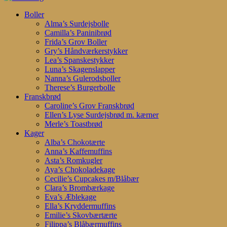
Search
search
account
Menu
Boller
Alma’s Surdejsbolle
Camilla’s Paninibrød
Frida’s Grov Boller
Gry’s Håndværkerstykker
Lea’s Spanskestykker
Luna’s Skagenslapper
Nanna’s Gulerodsboller
Therese’s Burgerbolle
Franskbrød
Caroline’s Grov Franskbrød
Ellen’s Lyse Surdejsbrød m. kærner
Merle’s Toastbrød
Kager
Alba’s Chokotærte
Anna’s Kaffemuffins
Asta’s Romkugler
Aya’s Chokoladekage
Cecilie’s Cupcakes m/Blåbær
Clara’s Brombærkage
Eva’s Æblekage
Ella’s Kryddermuffins
Emilie’s Skovbærtærte
Filippa’s Blåbærmuffins