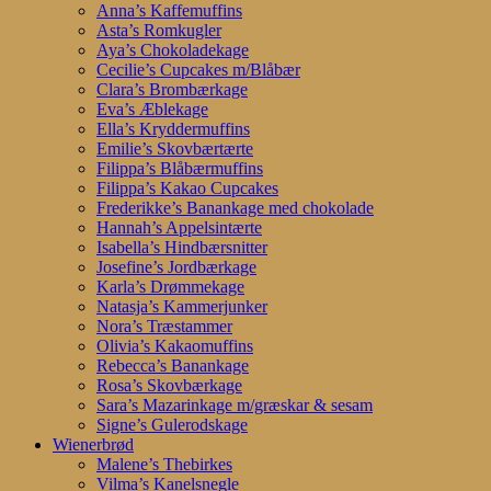
Anna’s Kaffemuffins
Asta’s Romkugler
Aya’s Chokoladekage
Cecilie’s Cupcakes m/Blåbær
Clara’s Brombærkage
Eva’s Æblekage
Ella’s Kryddermuffins
Emilie’s Skovbærtærte
Filippa’s Blåbærmuffins
Filippa’s Kakao Cupcakes
Frederikke’s Banankage med chokolade
Hannah’s Appelsintærte
Isabella’s Hindbærsnitter
Josefine’s Jordbærkage
Karla’s Drømmekage
Natasja’s Kammerjunker
Nora’s Træstammer
Olivia’s Kakaomuffins
Rebecca’s Banankage
Rosa’s Skovbærkage
Sara’s Mazarinkage m/græskar & sesam
Signe’s Gulerodskage
Wienerbrød
Malene’s Thebirkes
Vilma’s Kanelsnegle