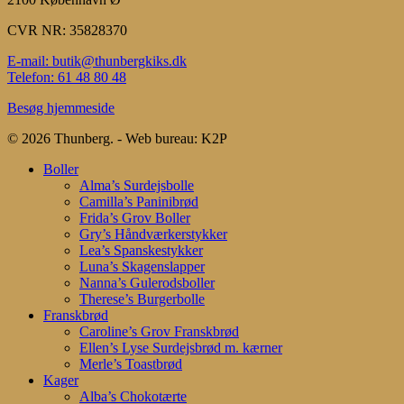
CVR NR: 35828370
E-mail: butik@thunbergkiks.dk
Telefon: 61 48 80 48
Besøg hjemmeside
© 2026 Thunberg. - Web bureau: K2P
Close
Boller
Menu
Alma’s Surdejsbolle
Camilla’s Paninibrød
Frida’s Grov Boller
Gry’s Håndværkerstykker
Lea’s Spanskestykker
Luna’s Skagenslapper
Nanna’s Gulerodsboller
Therese’s Burgerbolle
Franskbrød
Caroline’s Grov Franskbrød
Ellen’s Lyse Surdejsbrød m. kærner
Merle’s Toastbrød
Kager
Alba’s Chokotærte