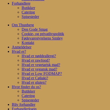
Forhandlere
Butikker
Catering
Spisesteder
Om Thunberg
Den Gode Smag
Cookie- og privatlivspolitik
Fødevarestyrelsens Smiley
Kontakt
Anmeldelser
Hvad er?
Hvad er nøddeallergi?
Hvad er rawfood?
Hvad er vegetarisk mad?
Hvad er vegansk mad?
Hvad er Low FODMAP?
Hvad er Cøliaki?
Hvad er gluten?
Hvor finder du os?
Butikker
Catering
Spisesteder
Bliv forhandler
Forhandlerlogin