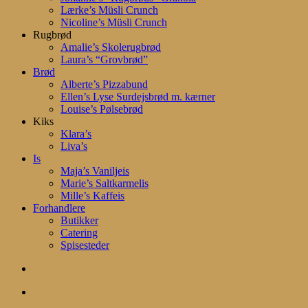
Lærke’s Müsli Crunch
Nicoline’s Müsli Crunch
Rugbrød
Amalie’s Skolerugbrød
Laura’s “Grovbrød”
Brød
Alberte’s Pizzabund
Ellen’s Lyse Surdejsbrød m. kærner
Louise’s Pølsebrød
Kiks
Klara’s
Liva’s
Is
Maja’s Vaniljeis
Marie’s Saltkarmelis
Mille’s Kaffeis
Forhandlere
Butikker
Catering
Spisesteder
search
account