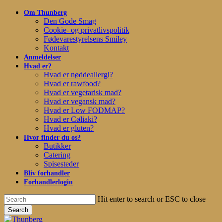
Skip
Om Thunberg
to
Den Gode Smag
main
Cookie- og privatlivspolitik
content
Fødevarestyrelsens Smiley
Kontakt
Anmeldelser
Hvad er?
Hvad er nøddeallergi?
Hvad er rawfood?
Hvad er vegetarisk mad?
Hvad er vegansk mad?
Hvad er Low FODMAP?
Hvad er Cøliaki?
Hvad er gluten?
Hvor finder du os?
Butikker
Catering
Spisesteder
Bliv forhandler
Forhandlerlogin
Hit enter to search or ESC to close
Search
Close