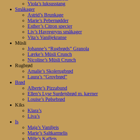
Viola’s luksusstang
Småkager
Astrid’s Brunkage
Marie’s Pebernødder
Esther’s Citron specier
Liv’s Havregryns småkager
Vita’s Vaniljekranse
Müsli
Johanne’s “Rugbrøds” Granola
Lærke’s Müsli Crunch
Nicoline’s Müsli Crunch
Rugbrød
Amalie’s Skolerugbrød
Laura’s “Grovbrød”
Brød
Alberte’s Pizzabund
Ellen’s Lyse Surdejsbrød m. kærner
Louise’s Pølsebrød
Kiks
Klara’s
Liva’s
Is
Maja’s Vaniljeis
Marie’s Saltkarmelis
Mille’s Kaffeis