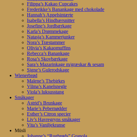
Filippa’s Kakao Cupcakes
Frederikke’s Banankage med chokolade
Hannah’s Appelsintærte
Isabella’s Hindbærsnitter
Josefine’s Jordbærkage
Karla’s Drømmekage
Natasja’s Kammerjunker
Nora’s Træstammer
Olivia’s Kakaomuffins
Rebecca’s Banankage
Rosa’s Skovbærkage
Sara’s Mazarinkage m/græskar & sesam
Signe’s Gulerodskage
Wienerbrød
Malene’s Thebirkes
Vilma’s Kanelsnegle
Viola’s luksusstang
Småkager
Astrid’s Brunkage
Marie’s Pebernødder
Esther’s Citron specier
Liv’s Havregryns småkager
Vita’s Vaniljekranse
Müsli
Johanne’s “Rugbrøds” Granola