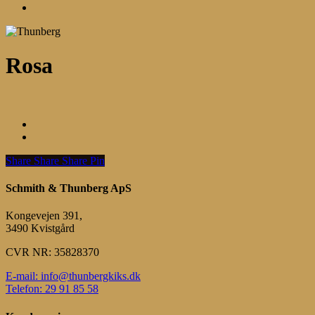
Menu
Rosa
Share
Share
Share
Share
Pin
Schmith & Thunberg ApS
Kongevejen 391,
3490 Kvistgård
CVR NR: 35828370
E-mail: info@thunbergkiks.dk
Telefon: 29 91 85 58