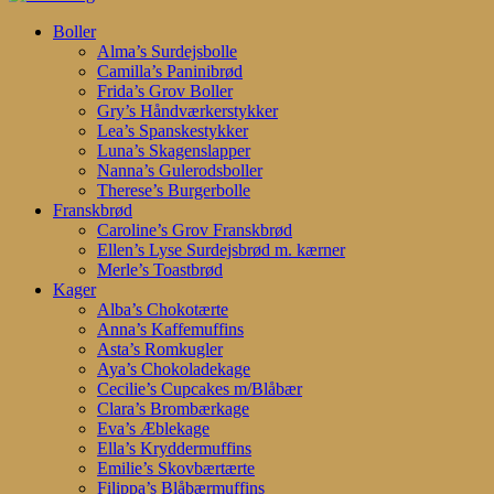
Search
search
account
Menu
Boller
Alma’s Surdejsbolle
Camilla’s Paninibrød
Frida’s Grov Boller
Gry’s Håndværkerstykker
Lea’s Spanskestykker
Luna’s Skagenslapper
Nanna’s Gulerodsboller
Therese’s Burgerbolle
Franskbrød
Caroline’s Grov Franskbrød
Ellen’s Lyse Surdejsbrød m. kærner
Merle’s Toastbrød
Kager
Alba’s Chokotærte
Anna’s Kaffemuffins
Asta’s Romkugler
Aya’s Chokoladekage
Cecilie’s Cupcakes m/Blåbær
Clara’s Brombærkage
Eva’s Æblekage
Ella’s Kryddermuffins
Emilie’s Skovbærtærte
Filippa’s Blåbærmuffins