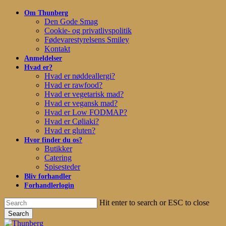
Skip
Om Thunberg
to
Den Gode Smag
main
Cookie- og privatlivspolitik
content
Fødevarestyrelsens Smiley
Kontakt
Anmeldelser
Hvad er?
Hvad er nøddeallergi?
Hvad er rawfood?
Hvad er vegetarisk mad?
Hvad er vegansk mad?
Hvad er Low FODMAP?
Hvad er Cøliaki?
Hvad er gluten?
Hvor finder du os?
Butikker
Catering
Spisesteder
Bliv forhandler
Forhandlerlogin
Hit enter to search or ESC to close
Search
Close