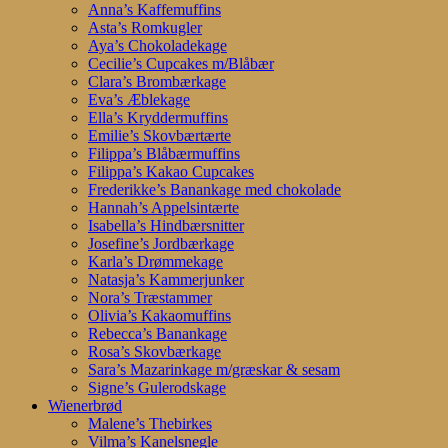
Anna’s Kaffemuffins
Asta’s Romkugler
Aya’s Chokoladekage
Cecilie’s Cupcakes m/Blåbær
Clara’s Brombærkage
Eva’s Æblekage
Ella’s Kryddermuffins
Emilie’s Skovbærtærte
Filippa’s Blåbærmuffins
Filippa’s Kakao Cupcakes
Frederikke’s Banankage med chokolade
Hannah’s Appelsintærte
Isabella’s Hindbærsnitter
Josefine’s Jordbærkage
Karla’s Drømmekage
Natasja’s Kammerjunker
Nora’s Træstammer
Olivia’s Kakaomuffins
Rebecca’s Banankage
Rosa’s Skovbærkage
Sara’s Mazarinkage m/græskar & sesam
Signe’s Gulerodskage
Wienerbrød
Malene’s Thebirkes
Vilma’s Kanelsnegle