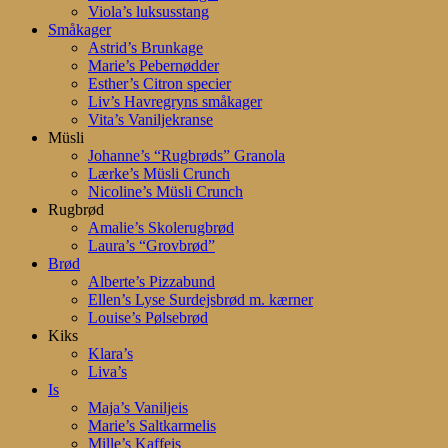
Viola’s luksusstang
Småkager
Astrid’s Brunkage
Marie’s Pebernødder
Esther’s Citron specier
Liv’s Havregryns småkager
Vita’s Vaniljekranse
Müsli
Johanne’s “Rugbrøds” Granola
Lærke’s Müsli Crunch
Nicoline’s Müsli Crunch
Rugbrød
Amalie’s Skolerugbrød
Laura’s “Grovbrød”
Brød
Alberte’s Pizzabund
Ellen’s Lyse Surdejsbrød m. kærner
Louise’s Pølsebrød
Kiks
Klara’s
Liva’s
Is
Maja’s Vaniljeis
Marie’s Saltkarmelis
Mille’s Kaffeis