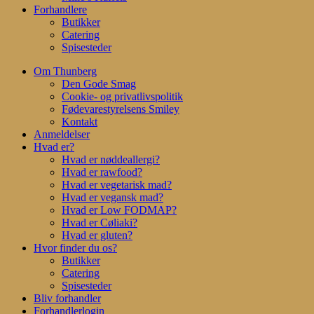
Forhandlere
Butikker
Catering
Spisesteder
Om Thunberg
Den Gode Smag
Cookie- og privatlivspolitik
Fødevarestyrelsens Smiley
Kontakt
Anmeldelser
Hvad er?
Hvad er nøddeallergi?
Hvad er rawfood?
Hvad er vegetarisk mad?
Hvad er vegansk mad?
Hvad er Low FODMAP?
Hvad er Cøliaki?
Hvad er gluten?
Hvor finder du os?
Butikker
Catering
Spisesteder
Bliv forhandler
Forhandlerlogin