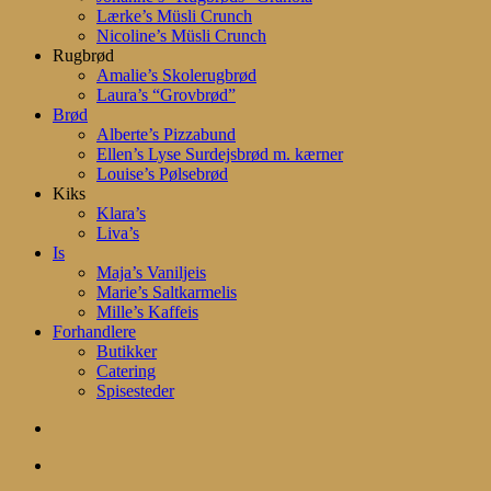
Lærke’s Müsli Crunch
Nicoline’s Müsli Crunch
Rugbrød
Amalie’s Skolerugbrød
Laura’s “Grovbrød”
Brød
Alberte’s Pizzabund
Ellen’s Lyse Surdejsbrød m. kærner
Louise’s Pølsebrød
Kiks
Klara’s
Liva’s
Is
Maja’s Vaniljeis
Marie’s Saltkarmelis
Mille’s Kaffeis
Forhandlere
Butikker
Catering
Spisesteder
search
account