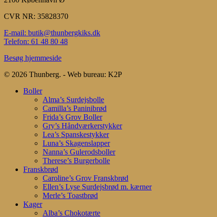
CVR NR: 35828370
E-mail: butik@thunbergkiks.dk
Telefon: 61 48 80 48
Besøg hjemmeside
© 2026 Thunberg. - Web bureau: K2P
Close
Boller
Menu
Alma’s Surdejsbolle
Camilla’s Paninibrød
Frida’s Grov Boller
Gry’s Håndværkerstykker
Lea’s Spanskestykker
Luna’s Skagenslapper
Nanna’s Gulerodsboller
Therese’s Burgerbolle
Franskbrød
Caroline’s Grov Franskbrød
Ellen’s Lyse Surdejsbrød m. kærner
Merle’s Toastbrød
Kager
Alba’s Chokotærte