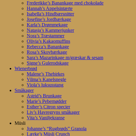
Frederikke’s Banankage med chokolade
Hannah’s Appelsintærte
Isabella’s Hindbærsnitter
Josefine’s Jordbærkage
Karla’s Drømmekage
Natasja’s Kammerjunker
Nora’s Træstammer
Olivia’s Kakaomuffins
Rebecca’s Banankage
Rosa’s Skovbærkage
Sara’s Mazarinkage m/græskar & sesam
Signe’s Gulerodskage
Wienerbrød
Malene’s Thebirkes
Vilma’s Kanelsnegle
Viola’s luksusstang
Småkager
Astrid’s Brunkage
Marie’s Pebernødder
Esther’s Citron specier
Liv’s Havregryns småkager
Vita’s Vaniljekranse
Müsli
Johanne’s “Rugbrøds” Granola
Lærke’s Müsli Crunch