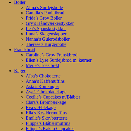
search
account
Menu
Boller
Alma’s Surdejsbolle
Camilla’s Paninibrød
Frida’s Grov Boller
Gry’s Håndværkerstykker
Lea’s Spanskestykker
Luna’s Skagenslapper
Nanna’s Gulerodsboller
Therese’s Burgerbolle
Franskbrød
Caroline’s Grov Franskbrød
Ellen’s Lyse Surdejsbrød m. kærner
Merle’s Toastbrød
Kager
Alba’s Chokotærte
Anna’s Kaffemuffins
Asta’s Romkugler
Aya’s Chokoladekage
Cecilie’s Cupcakes m/Blåbær
Clara’s Brombærkage
Eva’s Æblekage
Ella’s Kryddermuffins
Emilie’s Skovbærtærte
Filippa’s Blåbærmuffins
Filippa’s Kakao Cupcakes