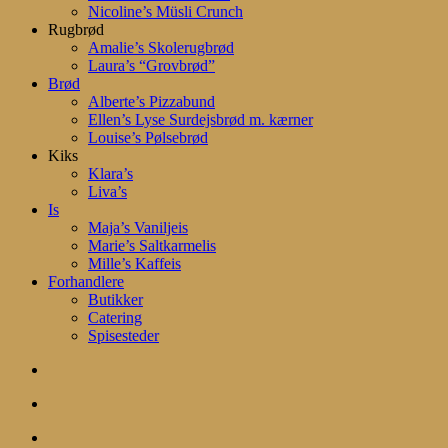
Nicoline’s Müsli Crunch
Rugbrød
Amalie’s Skolerugbrød
Laura’s “Grovbrød”
Brød
Alberte’s Pizzabund
Ellen’s Lyse Surdejsbrød m. kærner
Louise’s Pølsebrød
Kiks
Klara’s
Liva’s
Is
Maja’s Vaniljeis
Marie’s Saltkarmelis
Mille’s Kaffeis
Forhandlere
Butikker
Catering
Spisesteder
search
account
Menu