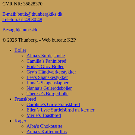
CVR NR: 35828370
E-mail: butik@thunbergkiks.dk
Telefon: 61 48 80 48
Besøg hjemmeside
© 2026 Thunberg. - Web bureau: K2P
Close
Boller
Menu
Alma’s Surdejsbolle
Camilla’s Paninibrød
Frida’s Grov Boller
Gry’s Håndværkerstykker
Lea’s Spanskestykker
Luna’s Skagenslapper
Nanna’s Gulerodsboller
Therese’s Burgerbolle
Franskbrød
Caroline’s Grov Franskbrød
Ellen’s Lyse Surdejsbrød m. kærner
Merle’s Toastbrød
Kager
Alba’s Chokotærte
Anna’s Kaffemuffins