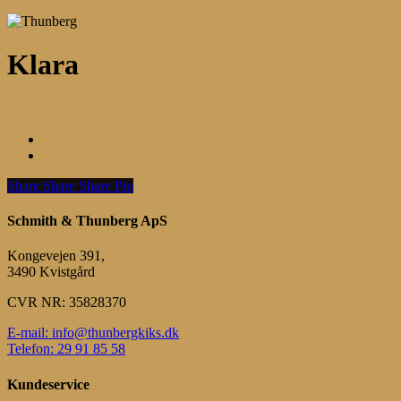
Klara
Share
Share
Share
Share
Pin
Schmith & Thunberg ApS
Kongevejen 391,
3490 Kvistgård
CVR NR: 35828370
E-mail: info@thunbergkiks.dk
Telefon: 29 91 85 58
Kundeservice