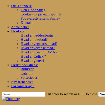
Skip
Om Thunberg
to
Den Gode Smag
main
Cookie- og privatlivspolitik
content
Fødevarestyrelsens Smiley
Kontakt
Anmeldelser
Hvad er?
Hvad er nøddeallergi?
Hvad er rawfood?
Hvad er vegetarisk mad?
Hvad er vegansk mad?
Hvad er Low FODMAP?
Hvad er Cøliaki?
Hvad er gluten?
Hvor finder du os?
Butikker
Catering
Spisesteder
Bliv forhandler
Forhandlerlogin
Hit enter to search or ESC to close
Sea
Close
Search