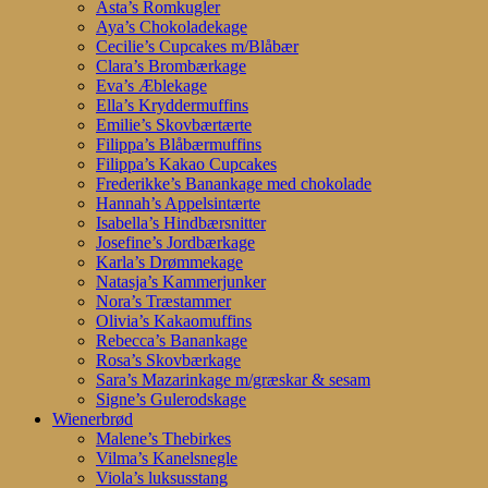
Asta’s Romkugler
Aya’s Chokoladekage
Cecilie’s Cupcakes m/Blåbær
Clara’s Brombærkage
Eva’s Æblekage
Ella’s Kryddermuffins
Emilie’s Skovbærtærte
Filippa’s Blåbærmuffins
Filippa’s Kakao Cupcakes
Frederikke’s Banankage med chokolade
Hannah’s Appelsintærte
Isabella’s Hindbærsnitter
Josefine’s Jordbærkage
Karla’s Drømmekage
Natasja’s Kammerjunker
Nora’s Træstammer
Olivia’s Kakaomuffins
Rebecca’s Banankage
Rosa’s Skovbærkage
Sara’s Mazarinkage m/græskar & sesam
Signe’s Gulerodskage
Wienerbrød
Malene’s Thebirkes
Vilma’s Kanelsnegle
Viola’s luksusstang