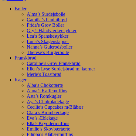
Search
search
account
Menu
Boller
Alma’s Surdejsbolle
Camilla’s Paninibrød
Frida’s Grov Boller
Gry’s Håndværkerstykker
Lea’s Spanskestykker
Luna’s Skagenslapper
Nanna’s Gulerodsboller
Therese’s Burgerbolle
Franskbrød
Caroline’s Grov Franskbrød
Ellen’s Lyse Surdejsbrød m. kærner
Merle’s Toastbrød
Kager
Alba’s Chokotærte
Anna’s Kaffemuffins
Asta’s Romkugler
Aya’s Chokoladekage
Cecilie’s Cupcakes m/Blåbær
Clara’s Brombærkage
Eva’s Æblekage
Ella’s Kryddermuffins
Emilie’s Skovbærtærte
Filippa’s Blåbærmuffins