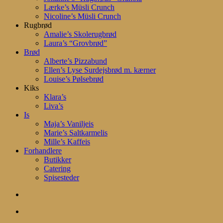
Lærke’s Müsli Crunch
Nicoline’s Müsli Crunch
Rugbrød
Amalie’s Skolerugbrød
Laura’s “Grovbrød”
Brød
Alberte’s Pizzabund
Ellen’s Lyse Surdejsbrød m. kærner
Louise’s Pølsebrød
Kiks
Klara’s
Liva’s
Is
Maja’s Vaniljeis
Marie’s Saltkarmelis
Mille’s Kaffeis
Forhandlere
Butikker
Catering
Spisesteder
search
account