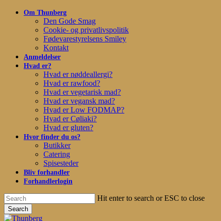
Skip
Om Thunberg
to
Den Gode Smag
main
Cookie- og privatlivspolitik
content
Fødevarestyrelsens Smiley
Kontakt
Anmeldelser
Hvad er?
Hvad er nøddeallergi?
Hvad er rawfood?
Hvad er vegetarisk mad?
Hvad er vegansk mad?
Hvad er Low FODMAP?
Hvad er Cøliaki?
Hvad er gluten?
Hvor finder du os?
Butikker
Catering
Spisesteder
Bliv forhandler
Forhandlerlogin
Hit enter to search or ESC to close
Search
Close