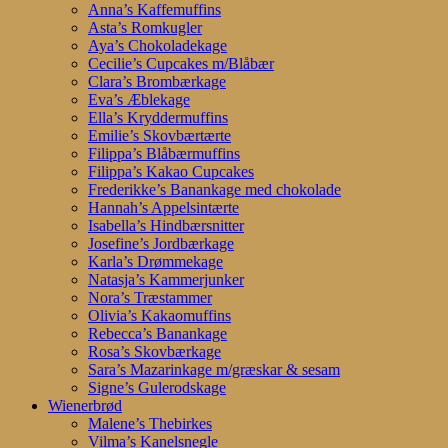
Anna’s Kaffemuffins
Asta’s Romkugler
Aya’s Chokoladekage
Cecilie’s Cupcakes m/Blåbær
Clara’s Brombærkage
Eva’s Æblekage
Ella’s Kryddermuffins
Emilie’s Skovbærtærte
Filippa’s Blåbærmuffins
Filippa’s Kakao Cupcakes
Frederikke’s Banankage med chokolade
Hannah’s Appelsintærte
Isabella’s Hindbærsnitter
Josefine’s Jordbærkage
Karla’s Drømmekage
Natasja’s Kammerjunker
Nora’s Træstammer
Olivia’s Kakaomuffins
Rebecca’s Banankage
Rosa’s Skovbærkage
Sara’s Mazarinkage m/græskar & sesam
Signe’s Gulerodskage
Wienerbrød
Malene’s Thebirkes
Vilma’s Kanelsnegle