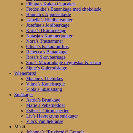
Filippa’s Kakao Cupcakes
Frederikke’s Banankage med chokolade
Hannah’s Appelsintærte
Isabella’s Hindbærsnitter
Josefine’s Jordbærkage
Karla’s Drømmekage
Natasja’s Kammerjunker
Nora’s Træstammer
Olivia’s Kakaomuffins
Rebecca’s Banankage
Rosa’s Skovbærkage
Sara’s Mazarinkage m/græskar & sesam
Signe’s Gulerodskage
Wienerbrød
Malene’s Thebirkes
Vilma’s Kanelsnegle
Viola’s luksusstang
Småkager
Astrid’s Brunkage
Marie’s Pebernødder
Esther’s Citron specier
Liv’s Havregryns småkager
Vita’s Vaniljekranse
Müsli
Johanne’s “Rugbrøds” Granola