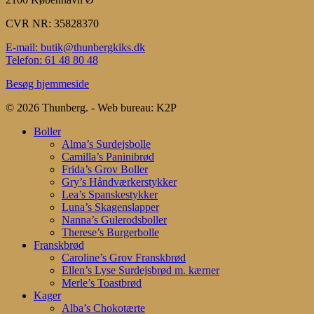
CVR NR: 35828370
E-mail: butik@thunbergkiks.dk
Telefon: 61 48 80 48
Besøg hjemmeside
© 2026 Thunberg. - Web bureau: K2P
Close
Boller
Menu
Alma’s Surdejsbolle
Camilla’s Paninibrød
Frida’s Grov Boller
Gry’s Håndværkerstykker
Lea’s Spanskestykker
Luna’s Skagenslapper
Nanna’s Gulerodsboller
Therese’s Burgerbolle
Franskbrød
Caroline’s Grov Franskbrød
Ellen’s Lyse Surdejsbrød m. kærner
Merle’s Toastbrød
Kager
Alba’s Chokotærte