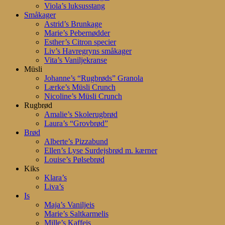
Viola’s luksusstang
Småkager
Astrid’s Brunkage
Marie’s Pebernødder
Esther’s Citron specier
Liv’s Havregryns småkager
Vita’s Vaniljekranse
Müsli
Johanne’s “Rugbrøds” Granola
Lærke’s Müsli Crunch
Nicoline’s Müsli Crunch
Rugbrød
Amalie’s Skolerugbrød
Laura’s “Grovbrød”
Brød
Alberte’s Pizzabund
Ellen’s Lyse Surdejsbrød m. kærner
Louise’s Pølsebrød
Kiks
Klara’s
Liva’s
Is
Maja’s Vaniljeis
Marie’s Saltkarmelis
Mille’s Kaffeis