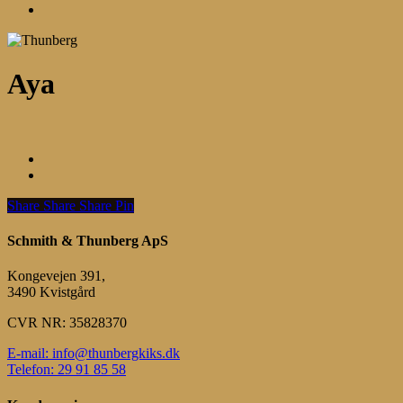
Menu
Aya
Share
Share
Share
Share
Pin
Schmith & Thunberg ApS
Kongevejen 391,
3490 Kvistgård
CVR NR: 35828370
E-mail: info@thunbergkiks.dk
Telefon: 29 91 85 58