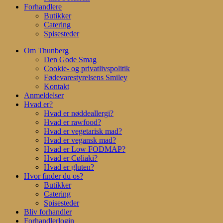
Forhandlere
Butikker
Catering
Spisesteder
Om Thunberg
Den Gode Smag
Cookie- og privatlivspolitik
Fødevarestyrelsens Smiley
Kontakt
Anmeldelser
Hvad er?
Hvad er nøddeallergi?
Hvad er rawfood?
Hvad er vegetarisk mad?
Hvad er vegansk mad?
Hvad er Low FODMAP?
Hvad er Cøliaki?
Hvad er gluten?
Hvor finder du os?
Butikker
Catering
Spisesteder
Bliv forhandler
Forhandlerlogin