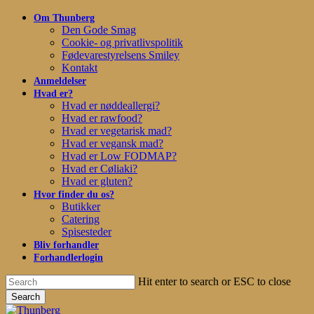
Skip
Om Thunberg
to
Den Gode Smag
main
Cookie- og privatlivspolitik
content
Fødevarestyrelsens Smiley
Kontakt
Anmeldelser
Hvad er?
Hvad er nøddeallergi?
Hvad er rawfood?
Hvad er vegetarisk mad?
Hvad er vegansk mad?
Hvad er Low FODMAP?
Hvad er Cøliaki?
Hvad er gluten?
Hvor finder du os?
Butikker
Catering
Spisesteder
Bliv forhandler
Forhandlerlogin
Hit enter to search or ESC to close
Search
Close