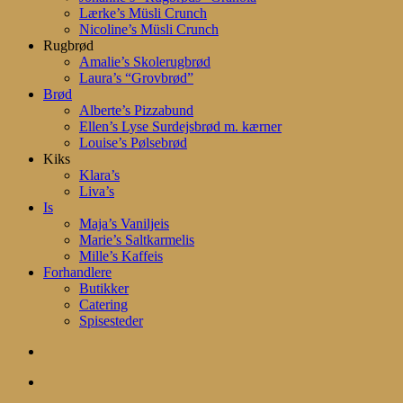
Lærke’s Müsli Crunch
Nicoline’s Müsli Crunch
Rugbrød
Amalie’s Skolerugbrød
Laura’s “Grovbrød”
Brød
Alberte’s Pizzabund
Ellen’s Lyse Surdejsbrød m. kærner
Louise’s Pølsebrød
Kiks
Klara’s
Liva’s
Is
Maja’s Vaniljeis
Marie’s Saltkarmelis
Mille’s Kaffeis
Forhandlere
Butikker
Catering
Spisesteder
search
account