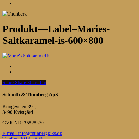
Menu
Produkt—Label–Maries-
Saltkaramel-is-600×800
Share
Share
Share
Share
Pin
Schmith & Thunberg ApS
Kongevejen 391,
3490 Kvistgård
CVR NR: 35828370
E-mail: info@thunbergkiks.dk
Telefon: 29 91 85 58