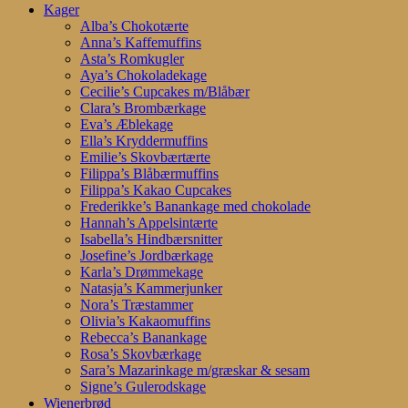
Kager
Alba’s Chokotærte
Anna’s Kaffemuffins
Asta’s Romkugler
Aya’s Chokoladekage
Cecilie’s Cupcakes m/Blåbær
Clara’s Brombærkage
Eva’s Æblekage
Ella’s Kryddermuffins
Emilie’s Skovbærtærte
Filippa’s Blåbærmuffins
Filippa’s Kakao Cupcakes
Frederikke’s Banankage med chokolade
Hannah’s Appelsintærte
Isabella’s Hindbærsnitter
Josefine’s Jordbærkage
Karla’s Drømmekage
Natasja’s Kammerjunker
Nora’s Træstammer
Olivia’s Kakaomuffins
Rebecca’s Banankage
Rosa’s Skovbærkage
Sara’s Mazarinkage m/græskar & sesam
Signe’s Gulerodskage
Wienerbrød