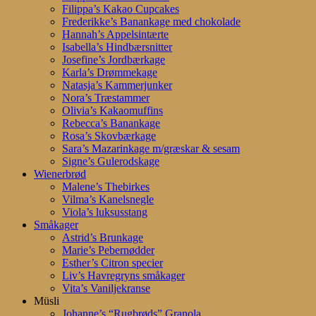
Filippa’s Kakao Cupcakes
Frederikke’s Banankage med chokolade
Hannah’s Appelsintærte
Isabella’s Hindbærsnitter
Josefine’s Jordbærkage
Karla’s Drømmekage
Natasja’s Kammerjunker
Nora’s Træstammer
Olivia’s Kakaomuffins
Rebecca’s Banankage
Rosa’s Skovbærkage
Sara’s Mazarinkage m/græskar & sesam
Signe’s Gulerodskage
Wienerbrød
Malene’s Thebirkes
Vilma’s Kanelsnegle
Viola’s luksusstang
Småkager
Astrid’s Brunkage
Marie’s Pebernødder
Esther’s Citron specier
Liv’s Havregryns småkager
Vita’s Vaniljekranse
Müsli
Johanne’s “Rugbrøds” Granola