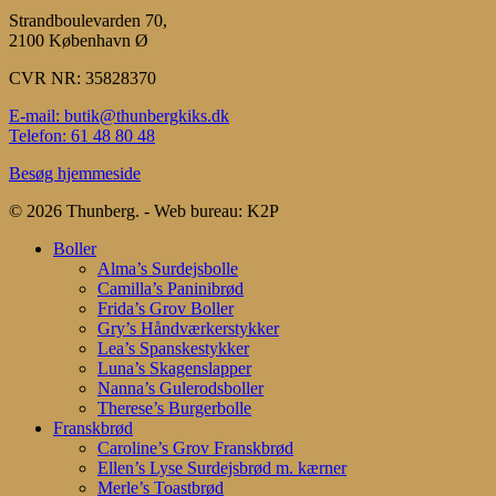
Strandboulevarden 70,
2100 København Ø
CVR NR: 35828370
E-mail: butik@thunbergkiks.dk
Telefon: 61 48 80 48
Besøg hjemmeside
© 2026 Thunberg. - Web bureau: K2P
Close
Boller
Menu
Alma’s Surdejsbolle
Camilla’s Paninibrød
Frida’s Grov Boller
Gry’s Håndværkerstykker
Lea’s Spanskestykker
Luna’s Skagenslapper
Nanna’s Gulerodsboller
Therese’s Burgerbolle
Franskbrød
Caroline’s Grov Franskbrød
Ellen’s Lyse Surdejsbrød m. kærner
Merle’s Toastbrød