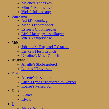
Malene’s Thebirkes
Vilma’s Kanelsnegle
Viola’s luksusstang
Småkager
Astrid’s Brunkage
Marie’s Pebernødder
Esther’s Citron specier
Liv’s Havregryns småkager
Vita’s Vaniljekranse
Müsli
Johanne’s “Rugbrøds” Granola
Lærke’s Müsli Crunch
Nicoline’s Müsli Crunch
Rugbrød
Amalie’s Skolerugbrød
Laura’s “Grovbrød”
Brød
Alberte’s Pizzabund
Ellen’s Lyse Surdejsbrød m. kærner
Louise’s Pølsebrød
Kiks
Klara’s
Liva’s
Is
Maja’s Vaniljeis