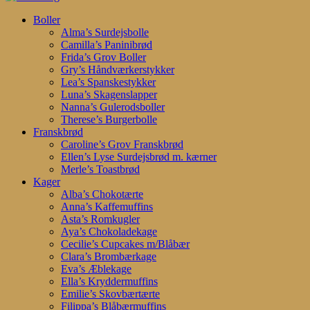
Search
search
account
Menu
Boller
Alma’s Surdejsbolle
Camilla’s Paninibrød
Frida’s Grov Boller
Gry’s Håndværkerstykker
Lea’s Spanskestykker
Luna’s Skagenslapper
Nanna’s Gulerodsboller
Therese’s Burgerbolle
Franskbrød
Caroline’s Grov Franskbrød
Ellen’s Lyse Surdejsbrød m. kærner
Merle’s Toastbrød
Kager
Alba’s Chokotærte
Anna’s Kaffemuffins
Asta’s Romkugler
Aya’s Chokoladekage
Cecilie’s Cupcakes m/Blåbær
Clara’s Brombærkage
Eva’s Æblekage
Ella’s Kryddermuffins
Emilie’s Skovbærtærte
Filippa’s Blåbærmuffins