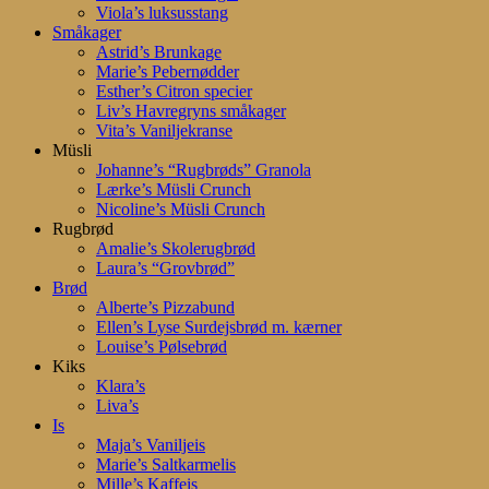
Viola’s luksusstang
Småkager
Astrid’s Brunkage
Marie’s Pebernødder
Esther’s Citron specier
Liv’s Havregryns småkager
Vita’s Vaniljekranse
Müsli
Johanne’s “Rugbrøds” Granola
Lærke’s Müsli Crunch
Nicoline’s Müsli Crunch
Rugbrød
Amalie’s Skolerugbrød
Laura’s “Grovbrød”
Brød
Alberte’s Pizzabund
Ellen’s Lyse Surdejsbrød m. kærner
Louise’s Pølsebrød
Kiks
Klara’s
Liva’s
Is
Maja’s Vaniljeis
Marie’s Saltkarmelis
Mille’s Kaffeis