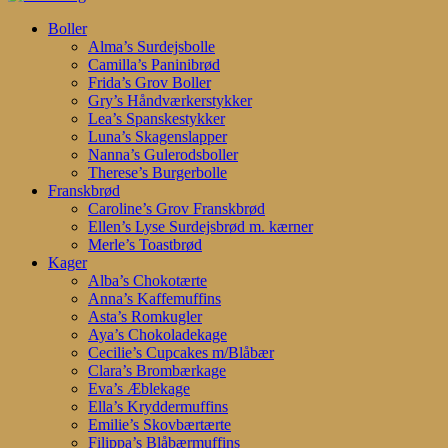
Search
search
account
Menu
Boller
Alma’s Surdejsbolle
Camilla’s Paninibrød
Frida’s Grov Boller
Gry’s Håndværkerstykker
Lea’s Spanskestykker
Luna’s Skagenslapper
Nanna’s Gulerodsboller
Therese’s Burgerbolle
Franskbrød
Caroline’s Grov Franskbrød
Ellen’s Lyse Surdejsbrød m. kærner
Merle’s Toastbrød
Kager
Alba’s Chokotærte
Anna’s Kaffemuffins
Asta’s Romkugler
Aya’s Chokoladekage
Cecilie’s Cupcakes m/Blåbær
Clara’s Brombærkage
Eva’s Æblekage
Ella’s Kryddermuffins
Emilie’s Skovbærtærte
Filippa’s Blåbærmuffins