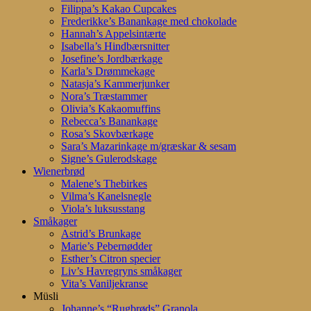
Filippa’s Kakao Cupcakes
Frederikke’s Banankage med chokolade
Hannah’s Appelsintærte
Isabella’s Hindbærsnitter
Josefine’s Jordbærkage
Karla’s Drømmekage
Natasja’s Kammerjunker
Nora’s Træstammer
Olivia’s Kakaomuffins
Rebecca’s Banankage
Rosa’s Skovbærkage
Sara’s Mazarinkage m/græskar & sesam
Signe’s Gulerodskage
Wienerbrød
Malene’s Thebirkes
Vilma’s Kanelsnegle
Viola’s luksusstang
Småkager
Astrid’s Brunkage
Marie’s Pebernødder
Esther’s Citron specier
Liv’s Havregryns småkager
Vita’s Vaniljekranse
Müsli
Johanne’s “Rugbrøds” Granola