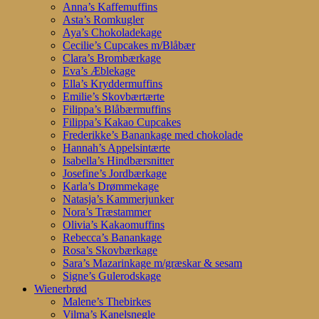
Anna’s Kaffemuffins
Asta’s Romkugler
Aya’s Chokoladekage
Cecilie’s Cupcakes m/Blåbær
Clara’s Brombærkage
Eva’s Æblekage
Ella’s Kryddermuffins
Emilie’s Skovbærtærte
Filippa’s Blåbærmuffins
Filippa’s Kakao Cupcakes
Frederikke’s Banankage med chokolade
Hannah’s Appelsintærte
Isabella’s Hindbærsnitter
Josefine’s Jordbærkage
Karla’s Drømmekage
Natasja’s Kammerjunker
Nora’s Træstammer
Olivia’s Kakaomuffins
Rebecca’s Banankage
Rosa’s Skovbærkage
Sara’s Mazarinkage m/græskar & sesam
Signe’s Gulerodskage
Wienerbrød
Malene’s Thebirkes
Vilma’s Kanelsnegle