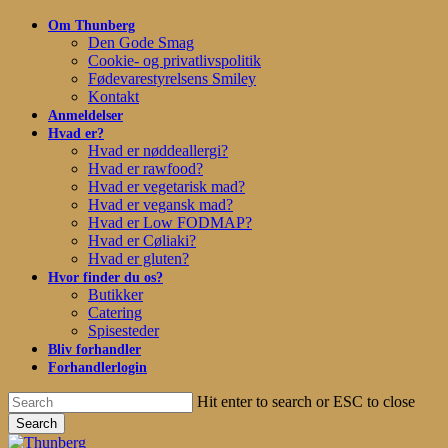
Skip
Om Thunberg
to
Den Gode Smag
main
Cookie- og privatlivspolitik
content
Fødevarestyrelsens Smiley
Kontakt
Anmeldelser
Hvad er?
Hvad er nøddeallergi?
Hvad er rawfood?
Hvad er vegetarisk mad?
Hvad er vegansk mad?
Hvad er Low FODMAP?
Hvad er Cøliaki?
Hvad er gluten?
Hvor finder du os?
Butikker
Catering
Spisesteder
Bliv forhandler
Forhandlerlogin
Hit enter to search or ESC to close
Search
Close