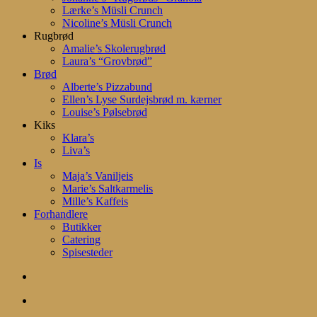
Lærke’s Müsli Crunch
Nicoline’s Müsli Crunch
Rugbrød
Amalie’s Skolerugbrød
Laura’s “Grovbrød”
Brød
Alberte’s Pizzabund
Ellen’s Lyse Surdejsbrød m. kærner
Louise’s Pølsebrød
Kiks
Klara’s
Liva’s
Is
Maja’s Vaniljeis
Marie’s Saltkarmelis
Mille’s Kaffeis
Forhandlere
Butikker
Catering
Spisesteder
search
account