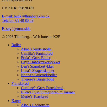
CVR NR: 35828370
E-mail: butik@thunbergkiks.dk
Telefon: 61 48 80 48
Besøg hjemmeside
© 2026 Thunberg. - Web bureau: K2P
Close
Boller
Menu
Alma’s Surdejsbolle
Camilla’s Paninibrød
Frida’s Grov Boller
Gry’s Håndværkerstykker
Lea’s Spanskestykker
Luna’s Skagenslapper
Nanna’s Gulerodsboller
Therese’s Burgerbolle
Franskbrød
Caroline’s Grov Franskbrød
Ellen’s Lyse Surdejsbrød m. kærner
Merle’s Toastbrød
Kager
Alba’s Chokotærte