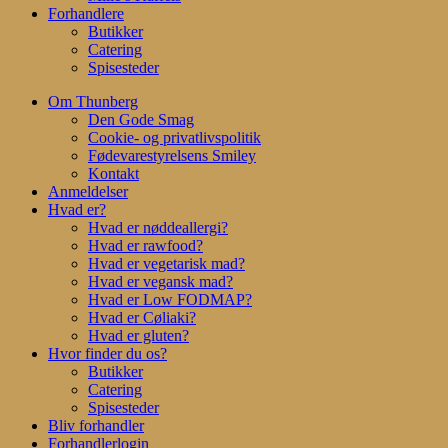
Forhandlere
Butikker
Catering
Spisesteder
Om Thunberg
Den Gode Smag
Cookie- og privatlivspolitik
Fødevarestyrelsens Smiley
Kontakt
Anmeldelser
Hvad er?
Hvad er nøddeallergi?
Hvad er rawfood?
Hvad er vegetarisk mad?
Hvad er vegansk mad?
Hvad er Low FODMAP?
Hvad er Cøliaki?
Hvad er gluten?
Hvor finder du os?
Butikker
Catering
Spisesteder
Bliv forhandler
Forhandlerlogin