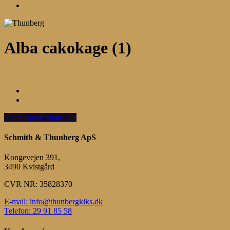
Menu
Alba cakokage (1)
Share
Share
Share
Share
Pin
Schmith & Thunberg ApS
Kongevejen 391,
3490 Kvistgård
CVR NR: 35828370
E-mail: info@thunbergkiks.dk
Telefon: 29 91 85 58