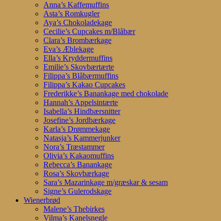
Anna’s Kaffemuffins
Asta’s Romkugler
Aya’s Chokoladekage
Cecilie’s Cupcakes m/Blåbær
Clara’s Brombærkage
Eva’s Æblekage
Ella’s Kryddermuffins
Emilie’s Skovbærtærte
Filippa’s Blåbærmuffins
Filippa’s Kakao Cupcakes
Frederikke’s Banankage med chokolade
Hannah’s Appelsintærte
Isabella’s Hindbærsnitter
Josefine’s Jordbærkage
Karla’s Drømmekage
Natasja’s Kammerjunker
Nora’s Træstammer
Olivia’s Kakaomuffins
Rebecca’s Banankage
Rosa’s Skovbærkage
Sara’s Mazarinkage m/græskar & sesam
Signe’s Gulerodskage
Wienerbrød
Malene’s Thebirkes
Vilma’s Kanelsnegle