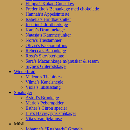
Filippa’s Kakao Cupcakes
Frederikke’s Banankage med chokolade
Hannah’s Appelsintærte
Isabella’s Hindbærsnitter
Josefine’s Jordbærkage
Karla’s Drømmekage
Natasja’s Kammerjunker
Nora’s Træstammer
Olivia’s Kakaomuffins
Rebecca’s Banankage
Rosa’s Skovbærkage
Sara’s Mazarinkage m/græskar & sesam
Signe’s Gulerodskage
Wienerbrød
Malene’s Thebirkes
Vilma’s Kanelsnegle
Viola’s luksusstang
Småkager
Astrid’s Brunkage
Marie’s Pebernødder
Esther’s Citron specier
Liv’s Havregryns småkager
Vita’s Vaniljekranse
Müsli
Johanne’s “Rugbrøds” Granola