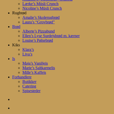
Lærke’s Müsli Crunch
Nicoline’s Müsli Crunch
Rugbrød
Amalie’s Skolerugbrød
Laura’s “Grovbrød”
Brød
Alberte’s Pizzabund
Ellen’s Lyse Surdejsbrød m. kærner
Louise’s Pølsebrød
Kiks
Klara’s
Liva’s
Is
Maja’s Vaniljeis
Marie’s Saltkarmelis
Mille’s Kaffeis
Forhandlere
Butikker
Catering
Spisesteder
search
account