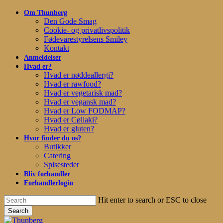
Skip
Om Thunberg
to
Den Gode Smag
main
Cookie- og privatlivspolitik
content
Fødevarestyrelsens Smiley
Kontakt
Anmeldelser
Hvad er?
Hvad er nøddeallergi?
Hvad er rawfood?
Hvad er vegetarisk mad?
Hvad er vegansk mad?
Hvad er Low FODMAP?
Hvad er Cøliaki?
Hvad er gluten?
Hvor finder du os?
Butikker
Catering
Spisesteder
Bliv forhandler
Forhandlerlogin
Hit enter to search or ESC to close
Search
Close