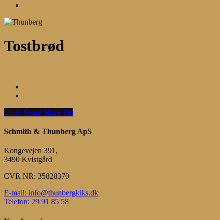
Menu
Tostbrød
Share
Share
Share
Share
Pin
Schmith & Thunberg ApS
Kongevejen 391,
3490 Kvistgård
CVR NR: 35828370
E-mail: info@thunbergkiks.dk
Telefon: 29 91 85 58