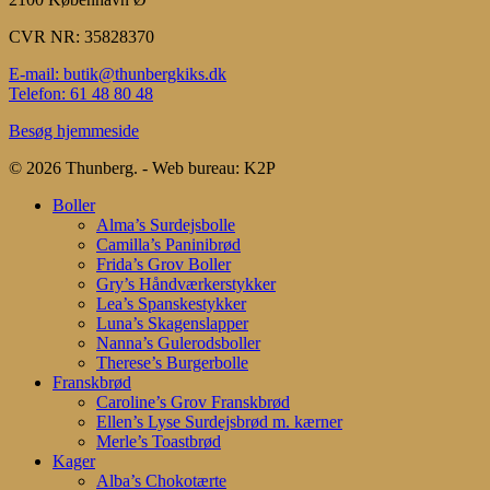
CVR NR: 35828370
E-mail: butik@thunbergkiks.dk
Telefon: 61 48 80 48
Besøg hjemmeside
© 2026 Thunberg. - Web bureau: K2P
Close
Boller
Menu
Alma’s Surdejsbolle
Camilla’s Paninibrød
Frida’s Grov Boller
Gry’s Håndværkerstykker
Lea’s Spanskestykker
Luna’s Skagenslapper
Nanna’s Gulerodsboller
Therese’s Burgerbolle
Franskbrød
Caroline’s Grov Franskbrød
Ellen’s Lyse Surdejsbrød m. kærner
Merle’s Toastbrød
Kager
Alba’s Chokotærte