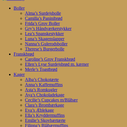
Search
search
account
Menu
Boller
Alma’s Surdejsbolle
Camilla’s Paninibrød
Frida’s Grov Boller
Gry’s Håndværkerstykker
Lea’s Spanskestykker
Luna’s Skagenslapper
Nanna’s Gulerodsboller
Therese’s Burgerbolle
Franskbrød
Caroline’s Grov Franskbrød
Ellen’s Lyse Surdejsbrød m. kærner
Merle’s Toastbrød
Kager
Alba’s Chokotærte
Anna’s Kaffemuffins
Asta’s Romkugler
Aya’s Chokoladekage
Cecilie’s Cupcakes m/Blåbær
Clara’s Brombærkage
Eva’s Æblekage
Ella’s Kryddermuffins
Emilie’s Skovbærtærte
Filippa’s Blåbærmuffins