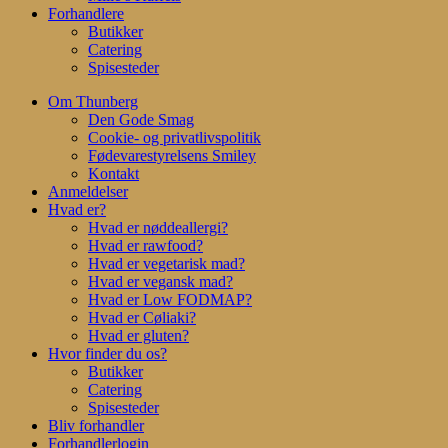
Forhandlere
Butikker
Catering
Spisesteder
Om Thunberg
Den Gode Smag
Cookie- og privatlivspolitik
Fødevarestyrelsens Smiley
Kontakt
Anmeldelser
Hvad er?
Hvad er nøddeallergi?
Hvad er rawfood?
Hvad er vegetarisk mad?
Hvad er vegansk mad?
Hvad er Low FODMAP?
Hvad er Cøliaki?
Hvad er gluten?
Hvor finder du os?
Butikker
Catering
Spisesteder
Bliv forhandler
Forhandlerlogin