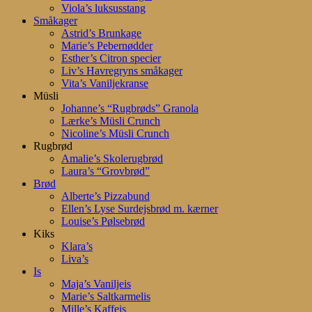
Viola’s luksusstang
Småkager
Astrid’s Brunkage
Marie’s Pebernødder
Esther’s Citron specier
Liv’s Havregryns småkager
Vita’s Vaniljekranse
Müsli
Johanne’s “Rugbrøds” Granola
Lærke’s Müsli Crunch
Nicoline’s Müsli Crunch
Rugbrød
Amalie’s Skolerugbrød
Laura’s “Grovbrød”
Brød
Alberte’s Pizzabund
Ellen’s Lyse Surdejsbrød m. kærner
Louise’s Pølsebrød
Kiks
Klara’s
Liva’s
Is
Maja’s Vaniljeis
Marie’s Saltkarmelis
Mille’s Kaffeis