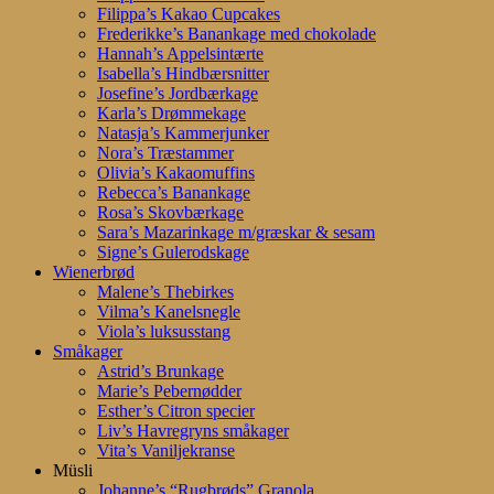
Filippa’s Kakao Cupcakes
Frederikke’s Banankage med chokolade
Hannah’s Appelsintærte
Isabella’s Hindbærsnitter
Josefine’s Jordbærkage
Karla’s Drømmekage
Natasja’s Kammerjunker
Nora’s Træstammer
Olivia’s Kakaomuffins
Rebecca’s Banankage
Rosa’s Skovbærkage
Sara’s Mazarinkage m/græskar & sesam
Signe’s Gulerodskage
Wienerbrød
Malene’s Thebirkes
Vilma’s Kanelsnegle
Viola’s luksusstang
Småkager
Astrid’s Brunkage
Marie’s Pebernødder
Esther’s Citron specier
Liv’s Havregryns småkager
Vita’s Vaniljekranse
Müsli
Johanne’s “Rugbrøds” Granola