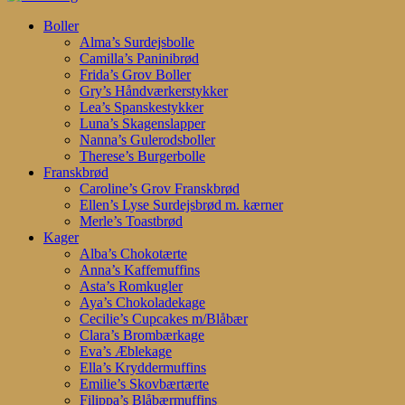
Search
search
account
Menu
Boller
Alma’s Surdejsbolle
Camilla’s Paninibrød
Frida’s Grov Boller
Gry’s Håndværkerstykker
Lea’s Spanskestykker
Luna’s Skagenslapper
Nanna’s Gulerodsboller
Therese’s Burgerbolle
Franskbrød
Caroline’s Grov Franskbrød
Ellen’s Lyse Surdejsbrød m. kærner
Merle’s Toastbrød
Kager
Alba’s Chokotærte
Anna’s Kaffemuffins
Asta’s Romkugler
Aya’s Chokoladekage
Cecilie’s Cupcakes m/Blåbær
Clara’s Brombærkage
Eva’s Æblekage
Ella’s Kryddermuffins
Emilie’s Skovbærtærte
Filippa’s Blåbærmuffins