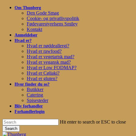
Skip
Om Thunberg
Clo
to
Den Gode Smag
Me
main
Cookie- og privatlivspolitik
content
Fødevarestyrelsens Smiley
Kontakt
Anmeldelser
Hvad er?
Hvad er nøddeallergi?
Hvad er rawfood?
Hvad er vegetarisk mad?
Hvad er vegansk mad?
Hvad er Low FODMAP?
Hvad er Cøliaki?
Hvad er gluten?
Hvor finder du os?
Butikker
Catering
Spisesteder
Bliv forhandler
Forhandlerlogin
Hit enter to search or ESC to close
Search
Close