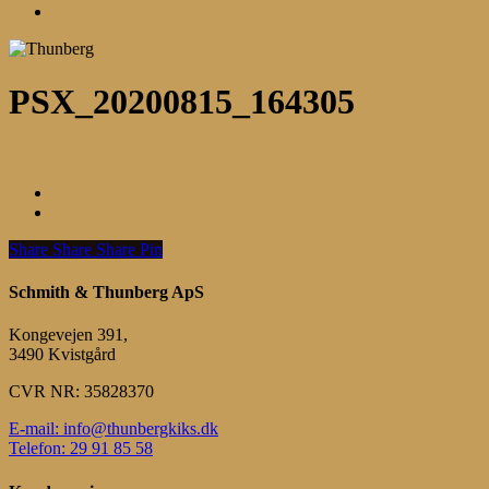
Menu
PSX_20200815_164305
Share
Share
Share
Share
Pin
Schmith & Thunberg ApS
Kongevejen 391,
3490 Kvistgård
CVR NR: 35828370
E-mail: info@thunbergkiks.dk
Telefon: 29 91 85 58