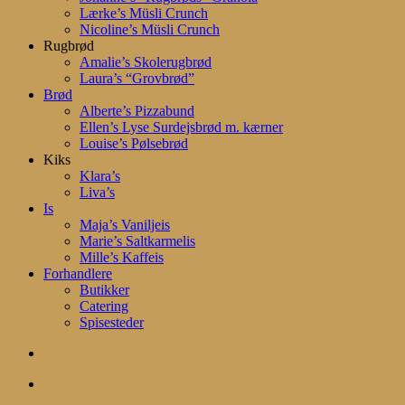
Lærke’s Müsli Crunch
Nicoline’s Müsli Crunch
Rugbrød
Amalie’s Skolerugbrød
Laura’s “Grovbrød”
Brød
Alberte’s Pizzabund
Ellen’s Lyse Surdejsbrød m. kærner
Louise’s Pølsebrød
Kiks
Klara’s
Liva’s
Is
Maja’s Vaniljeis
Marie’s Saltkarmelis
Mille’s Kaffeis
Forhandlere
Butikker
Catering
Spisesteder
search
account