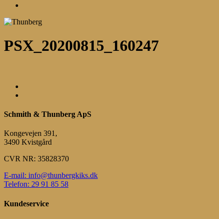
Menu
PSX_20200815_160247
Schmith & Thunberg ApS
Kongevejen 391,
3490 Kvistgård
CVR NR: 35828370
E-mail: info@thunbergkiks.dk
Telefon: 29 91 85 58
Kundeservice