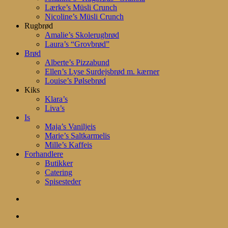
Lærke’s Müsli Crunch
Nicoline’s Müsli Crunch
Rugbrød
Amalie’s Skolerugbrød
Laura’s “Grovbrød”
Brød
Alberte’s Pizzabund
Ellen’s Lyse Surdejsbrød m. kærner
Louise’s Pølsebrød
Kiks
Klara’s
Liva’s
Is
Maja’s Vaniljeis
Marie’s Saltkarmelis
Mille’s Kaffeis
Forhandlere
Butikker
Catering
Spisesteder
search
account