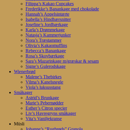
Filippa’s Kakao Cupcakes
Frederikke’s Banankage med chokolade
Hannah’s Appelsintærte
Isabella’s Hindbærsnitter
Josefine’s Jordbærkage
Karla’s Drømmekage
Natasja’s Kammerjunker
Nora’s Træstammer
Olivia’s Kakaomuffins
Rebecca’s Banankage
Rosa’s Skovbærkage
Sara’s Mazarinkage m/græskar & sesam
Signe’s Gulerodskage
Wienerbrød
Malene’s Thebirkes
Vilma’s Kanelsnegle
Viola’s luksusstang
Småkager
Astrid’s Brunkage
Marie’s Pebernødder
Esther’s Citron specier
Liv’s Havregryns småkager
Vita’s Vaniljekranse
Müsli
Johanne’s “Rugbrøds” Granola