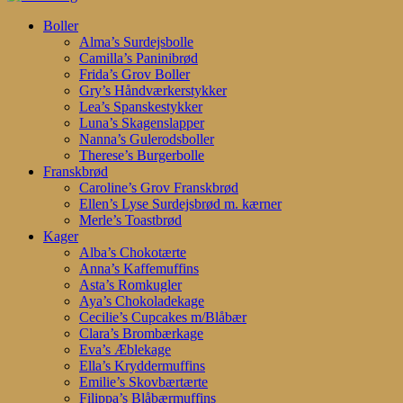
Search
search
account
Menu
Boller
Alma’s Surdejsbolle
Camilla’s Paninibrød
Frida’s Grov Boller
Gry’s Håndværkerstykker
Lea’s Spanskestykker
Luna’s Skagenslapper
Nanna’s Gulerodsboller
Therese’s Burgerbolle
Franskbrød
Caroline’s Grov Franskbrød
Ellen’s Lyse Surdejsbrød m. kærner
Merle’s Toastbrød
Kager
Alba’s Chokotærte
Anna’s Kaffemuffins
Asta’s Romkugler
Aya’s Chokoladekage
Cecilie’s Cupcakes m/Blåbær
Clara’s Brombærkage
Eva’s Æblekage
Ella’s Kryddermuffins
Emilie’s Skovbærtærte
Filippa’s Blåbærmuffins