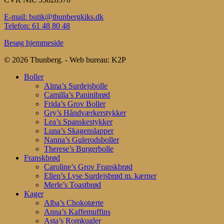
E-mail: butik@thunbergkiks.dk
Telefon: 61 48 80 48
Besøg hjemmeside
© 2026 Thunberg. - Web bureau: K2P
Close
Boller
Menu
Alma’s Surdejsbolle
Camilla’s Paninibrød
Frida’s Grov Boller
Gry’s Håndværkerstykker
Lea’s Spanskestykker
Luna’s Skagenslapper
Nanna’s Gulerodsboller
Therese’s Burgerbolle
Franskbrød
Caroline’s Grov Franskbrød
Ellen’s Lyse Surdejsbrød m. kærner
Merle’s Toastbrød
Kager
Alba’s Chokotærte
Anna’s Kaffemuffins
Asta’s Romkugler