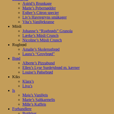
Astrid’s Brunkage
Marie’s Pebernødder
Esther’s Citron specier
Liv’s Havregryns småkager
Vita’s Vaniljekranse
Müsli
Johanne’s “Rugbrøds” Granola
Lærke’s Müsli Crunch
Nicoline’s Müsli Crunch
Rugbrød
Amalie’s Skolerugbrød
Laura’s “Grovbrød”
Brød
Alberte’s Pizzabund
Ellen’s Lyse Surdejsbrød m. kærner
Louise’s Pølsebrød
Kiks
Klara’s
Liva’s
Is
Maja’s Vaniljeis
Marie’s Saltkarmelis
Mille’s Kaffeis
Forhandlere
Butikker