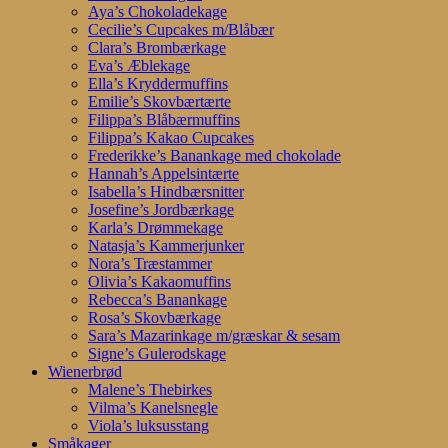
Aya’s Chokoladekage
Cecilie’s Cupcakes m/Blåbær
Clara’s Brombærkage
Eva’s Æblekage
Ella’s Kryddermuffins
Emilie’s Skovbærtærte
Filippa’s Blåbærmuffins
Filippa’s Kakao Cupcakes
Frederikke’s Banankage med chokolade
Hannah’s Appelsintærte
Isabella’s Hindbærsnitter
Josefine’s Jordbærkage
Karla’s Drømmekage
Natasja’s Kammerjunker
Nora’s Træstammer
Olivia’s Kakaomuffins
Rebecca’s Banankage
Rosa’s Skovbærkage
Sara’s Mazarinkage m/græskar & sesam
Signe’s Gulerodskage
Wienerbrød
Malene’s Thebirkes
Vilma’s Kanelsnegle
Viola’s luksusstang
Småkager