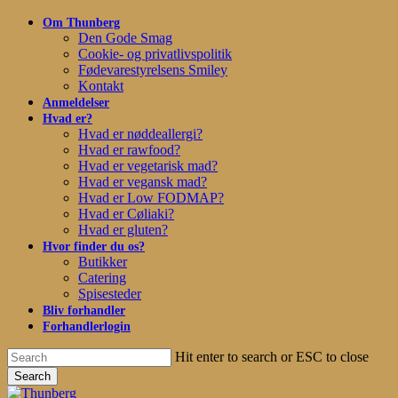
Skip
Om Thunberg
to
Den Gode Smag
main
Cookie- og privatlivspolitik
content
Fødevarestyrelsens Smiley
Kontakt
Anmeldelser
Hvad er?
Hvad er nøddeallergi?
Hvad er rawfood?
Hvad er vegetarisk mad?
Hvad er vegansk mad?
Hvad er Low FODMAP?
Hvad er Cøliaki?
Hvad er gluten?
Hvor finder du os?
Butikker
Catering
Spisesteder
Bliv forhandler
Forhandlerlogin
Hit enter to search or ESC to close
Search
Close