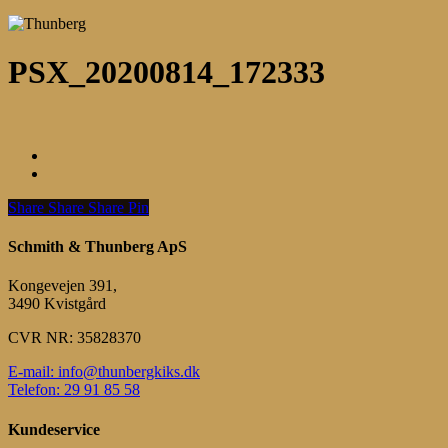
PSX_20200814_172333
Share
Share
Share
Share
Pin
Schmith & Thunberg ApS
Kongevejen 391,
3490 Kvistgård
CVR NR: 35828370
E-mail: info@thunbergkiks.dk
Telefon: 29 91 85 58
Kundeservice