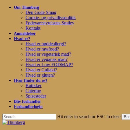
Skip
Om Thunberg
to
Den Gode Smag
main
Cookie- og privatlivspolitik
content
Fødevarestyrelsens Smiley
Kontakt
Anmeldelser
Hvad er?
Hvad er nøddeallergi?
Hvad er rawfood?
Hvad er vegetarisk mad?
Hvad er vegansk mad?
Hvad er Low FODMAP?
Hvad er Cøliaki?
Hvad er gluten?
Hvor finder du os?
Butikker
Catering
Spisesteder
Bliv forhandler
Forhandlerlogin
Hit enter to search or ESC to close
Sea
Close
Search