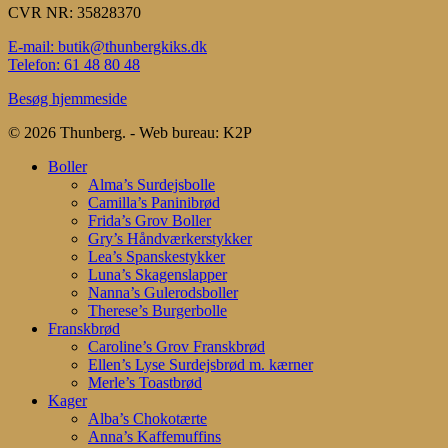
CVR NR: 35828370
E-mail: butik@thunbergkiks.dk
Telefon: 61 48 80 48
Besøg hjemmeside
© 2026 Thunberg. - Web bureau: K2P
Close
Boller
Menu
Alma’s Surdejsbolle
Camilla’s Paninibrød
Frida’s Grov Boller
Gry’s Håndværkerstykker
Lea’s Spanskestykker
Luna’s Skagenslapper
Nanna’s Gulerodsboller
Therese’s Burgerbolle
Franskbrød
Caroline’s Grov Franskbrød
Ellen’s Lyse Surdejsbrød m. kærner
Merle’s Toastbrød
Kager
Alba’s Chokotærte
Anna’s Kaffemuffins