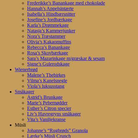
Frederikke’s Banankage med chokolade
Hannah’s Appelsintærte
Isabella’s Hindbærsnitter
Josefine’s Jordbærkage
Karla’s Drømmekage
Natasja’s Kammerjunker
Nora’s Træstammer
Olivia’s Kakaomuffins
Rebecca’s Banankage
Rosa’s Skovbærkage
Sara’s Mazarinkage m/græskar & sesam
Signe’s Gulerodskage
Wienerbrød
Malene’s Thebirkes
Vilma’s Kanelsnegle
Viola’s luksusstang
Småkager
Astrid’s Brunkage
Marie’s Pebernødder
Esther’s Citron specier
Liv’s Havregryns småkager
Vita’s Vaniljekranse
Müsli
Johanne’s “Rugbrøds” Granola
Lærke’s Müsli Crunch