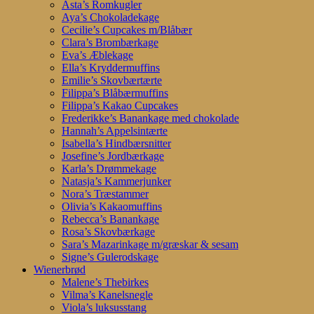
Asta’s Romkugler
Aya’s Chokoladekage
Cecilie’s Cupcakes m/Blåbær
Clara’s Brombærkage
Eva’s Æblekage
Ella’s Kryddermuffins
Emilie’s Skovbærtærte
Filippa’s Blåbærmuffins
Filippa’s Kakao Cupcakes
Frederikke’s Banankage med chokolade
Hannah’s Appelsintærte
Isabella’s Hindbærsnitter
Josefine’s Jordbærkage
Karla’s Drømmekage
Natasja’s Kammerjunker
Nora’s Træstammer
Olivia’s Kakaomuffins
Rebecca’s Banankage
Rosa’s Skovbærkage
Sara’s Mazarinkage m/græskar & sesam
Signe’s Gulerodskage
Wienerbrød
Malene’s Thebirkes
Vilma’s Kanelsnegle
Viola’s luksusstang