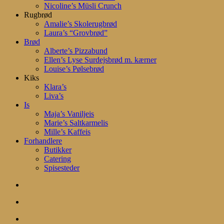
Nicoline’s Müsli Crunch
Rugbrød
Amalie’s Skolerugbrød
Laura’s “Grovbrød”
Brød
Alberte’s Pizzabund
Ellen’s Lyse Surdejsbrød m. kærner
Louise’s Pølsebrød
Kiks
Klara’s
Liva’s
Is
Maja’s Vaniljeis
Marie’s Saltkarmelis
Mille’s Kaffeis
Forhandlere
Butikker
Catering
Spisesteder
search
account
Menu