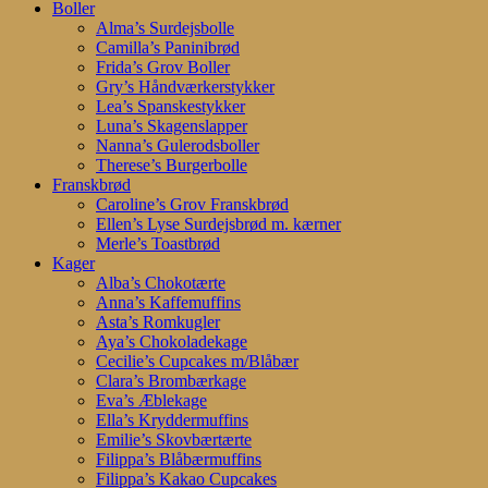
search
account
Menu
Boller
Alma’s Surdejsbolle
Camilla’s Paninibrød
Frida’s Grov Boller
Gry’s Håndværkerstykker
Lea’s Spanskestykker
Luna’s Skagenslapper
Nanna’s Gulerodsboller
Therese’s Burgerbolle
Franskbrød
Caroline’s Grov Franskbrød
Ellen’s Lyse Surdejsbrød m. kærner
Merle’s Toastbrød
Kager
Alba’s Chokotærte
Anna’s Kaffemuffins
Asta’s Romkugler
Aya’s Chokoladekage
Cecilie’s Cupcakes m/Blåbær
Clara’s Brombærkage
Eva’s Æblekage
Ella’s Kryddermuffins
Emilie’s Skovbærtærte
Filippa’s Blåbærmuffins
Filippa’s Kakao Cupcakes