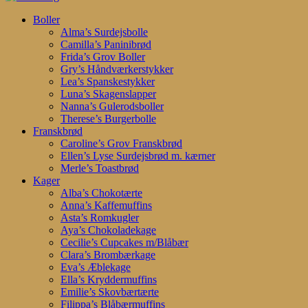
Search
search
account
Menu
Boller
Alma’s Surdejsbolle
Camilla’s Paninibrød
Frida’s Grov Boller
Gry’s Håndværkerstykker
Lea’s Spanskestykker
Luna’s Skagenslapper
Nanna’s Gulerodsboller
Therese’s Burgerbolle
Franskbrød
Caroline’s Grov Franskbrød
Ellen’s Lyse Surdejsbrød m. kærner
Merle’s Toastbrød
Kager
Alba’s Chokotærte
Anna’s Kaffemuffins
Asta’s Romkugler
Aya’s Chokoladekage
Cecilie’s Cupcakes m/Blåbær
Clara’s Brombærkage
Eva’s Æblekage
Ella’s Kryddermuffins
Emilie’s Skovbærtærte
Filippa’s Blåbærmuffins