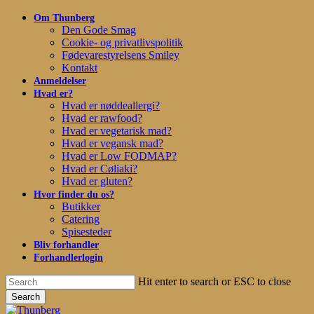
Skip
Om Thunberg
to
Den Gode Smag
main
Cookie- og privatlivspolitik
content
Fødevarestyrelsens Smiley
Kontakt
Anmeldelser
Hvad er?
Hvad er nøddeallergi?
Hvad er rawfood?
Hvad er vegetarisk mad?
Hvad er vegansk mad?
Hvad er Low FODMAP?
Hvad er Cøliaki?
Hvad er gluten?
Hvor finder du os?
Butikker
Catering
Spisesteder
Bliv forhandler
Forhandlerlogin
Hit enter to search or ESC to close
Search
Close