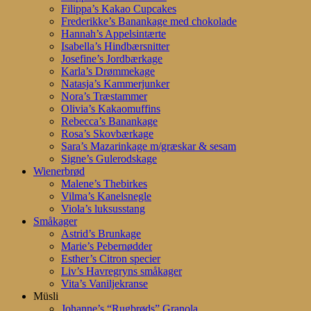
Filippa’s Kakao Cupcakes
Frederikke’s Banankage med chokolade
Hannah’s Appelsintærte
Isabella’s Hindbærsnitter
Josefine’s Jordbærkage
Karla’s Drømmekage
Natasja’s Kammerjunker
Nora’s Træstammer
Olivia’s Kakaomuffins
Rebecca’s Banankage
Rosa’s Skovbærkage
Sara’s Mazarinkage m/græskar & sesam
Signe’s Gulerodskage
Wienerbrød
Malene’s Thebirkes
Vilma’s Kanelsnegle
Viola’s luksusstang
Småkager
Astrid’s Brunkage
Marie’s Pebernødder
Esther’s Citron specier
Liv’s Havregryns småkager
Vita’s Vaniljekranse
Müsli
Johanne’s “Rugbrøds” Granola