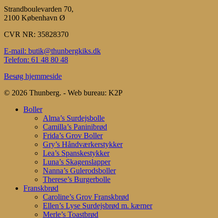
Strandboulevarden 70,
2100 København Ø
CVR NR: 35828370
E-mail: butik@thunbergkiks.dk
Telefon: 61 48 80 48
Besøg hjemmeside
© 2026 Thunberg. - Web bureau: K2P
Close
Boller
Menu
Alma’s Surdejsbolle
Camilla’s Paninibrød
Frida’s Grov Boller
Gry’s Håndværkerstykker
Lea’s Spanskestykker
Luna’s Skagenslapper
Nanna’s Gulerodsboller
Therese’s Burgerbolle
Franskbrød
Caroline’s Grov Franskbrød
Ellen’s Lyse Surdejsbrød m. kærner
Merle’s Toastbrød