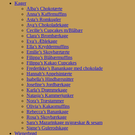
Kager
Alba’s Chokotærte
Anna’s Kaffemuffins
Asta’s Romkugler
Aya’s Chokoladekage
Cecilie’s Cupcakes m/Blåbær
Clara’s Brombærkage
Eva’s Æblekage
Ella’s Kryddermuffins
Emilie’s Skovbærtærte
Filippa’s Blåbærmuffins
Filippa’s Kakao Cupcakes
Frederikke’s Banankage med chokolade
Hannah’s Appelsintærte
Isabella’s Hindbærsnitter
Josefine’s Jordbærkage
Karla’s Drømmekage
Natasja’s Kammerjunker
Nora’s Træstammer
Olivia’s Kakaomuffins
Rebecca’s Banankage
Rosa’s Skovbærkage
Sara’s Mazarinkage m/græskar & sesam
Signe’s Gulerodskage
Wienerbrød