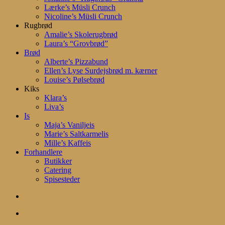
Lærke’s Müsli Crunch
Nicoline’s Müsli Crunch
Rugbrød
Amalie’s Skolerugbrød
Laura’s “Grovbrød”
Brød
Alberte’s Pizzabund
Ellen’s Lyse Surdejsbrød m. kærner
Louise’s Pølsebrød
Kiks
Klara’s
Liva’s
Is
Maja’s Vaniljeis
Marie’s Saltkarmelis
Mille’s Kaffeis
Forhandlere
Butikker
Catering
Spisesteder
search
account