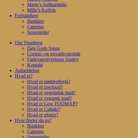
Marie’s Saltkarmelis
Mille’s Kaffeis
Forhandlere
Butikker
Catering
Spisesteder
Om Thunberg
Den Gode Smag
Cookie- og privatlivspolitik
Fødevarestyrelsens Smiley
Kontakt
Anmeldelser
Hvad er?
Hvad er nøddeallergi?
Hvad er rawfood?
Hvad er vegetarisk mad?
Hvad er vegansk mad?
Hvad er Low FODMAP?
Hvad er Cøliaki?
Hvad er gluten?
Hvor finder du os?
Butikker
Catering
Spisesteder