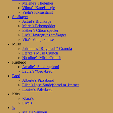
Malene’s Thebirkes
Vilma’s Kanelsnegle
Viola’s luksusstang
Småkager
Astrid’s Brunkage
Marie’s Pebernødder
Esther’s Citron specier
Liv’s Havregryns småkager
Vita’s Vaniljekranse
Müsli
Johanne’s “Rugbrøds” Granola
Lærke’s Müsli Crunch
Nicoline’s Müsli Crunch
Rugbrød
Amalie’s Skolerugbrød
Laura’s “Grovbrød”
Brød
Alberte’s Pizzabund
Ellen’s Lyse Surdejsbrød m. kærner
Louise’s Pølsebrød
Kiks
Klara’s
Liva’s
Is
Maja’s Vaniljeis