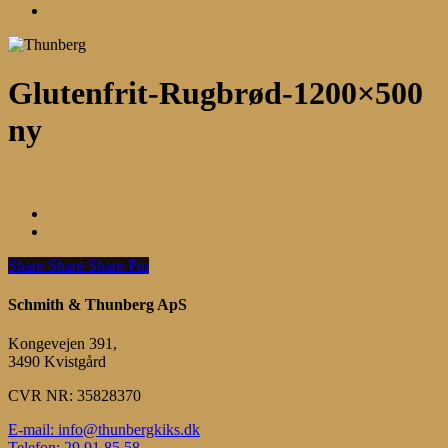
Menu
Glutenfrit-Rugbrød-1200×500
ny
Share
Share
Share
Share
Pin
Schmith & Thunberg ApS
Kongevejen 391,
3490 Kvistgård
CVR NR: 35828370
E-mail: info@thunbergkiks.dk
Telefon: 29 91 85 58