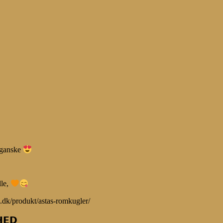
veganske
lle,
.dk/produkt/astas-romkugler/
𝗘𝗗