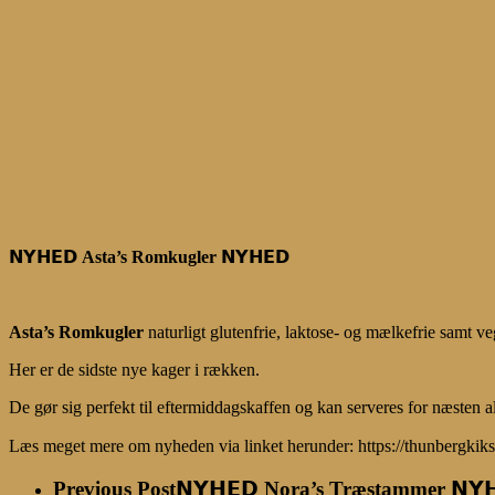
𝗡𝗬𝗛𝗘𝗗
Asta’s Romkugler
𝗡𝗬𝗛𝗘𝗗
Asta’s Romkugler
naturligt glutenfrie, laktose- og mælkefrie samt 
Her er de sidste nye kager i rækken.
De gør sig perfekt til eftermiddagskaffen og kan serveres for næsten a
Læs meget mere om nyheden via linket herunder: https://thunbergkiks
Previous Post
𝗡𝗬𝗛𝗘𝗗 Nora’s Træstammer 𝗡𝗬