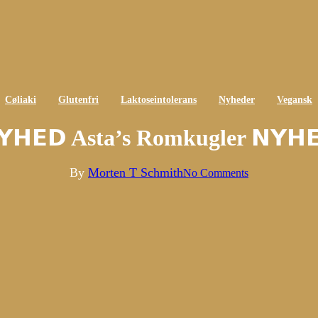
Cøliaki
Glutenfri
Laktoseintolerans
Nyheder
Vegansk
𝗬𝗛𝗘𝗗 Asta’s Romkugler 𝗡𝗬𝗛
By
Morten T Schmith
No Comments