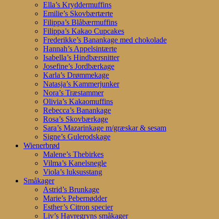
Ella’s Kryddermuffins
Emilie’s Skovbærtærte
Filippa’s Blåbærmuffins
Filippa’s Kakao Cupcakes
Frederikke’s Banankage med chokolade
Hannah’s Appelsintærte
Isabella’s Hindbærsnitter
Josefine’s Jordbærkage
Karla’s Drømmekage
Natasja’s Kammerjunker
Nora’s Træstammer
Olivia’s Kakaomuffins
Rebecca’s Banankage
Rosa’s Skovbærkage
Sara’s Mazarinkage m/græskar & sesam
Signe’s Gulerodskage
Wienerbrød
Malene’s Thebirkes
Vilma’s Kanelsnegle
Viola’s luksusstang
Småkager
Astrid’s Brunkage
Marie’s Pebernødder
Esther’s Citron specier
Liv’s Havregryns småkager