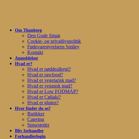
Skip
to
main
content
Om Thunberg
Den Gode Smag
Cookie- og privatlivspolitik
Fødevarestyrelsens Smiley
Kontakt
Anmeldelser
Hvad er?
Hvad er nøddeallergi?
Hvad er rawfood?
Hvad er vegetarisk mad?
Hvad er vegansk mad?
Hvad er Low FODMAP?
Hvad er Cøliaki?
Hvad er gluten?
Hvor finder du os?
Butikker
Catering
Spisesteder
Bliv forhandler
Forhandlerlogin