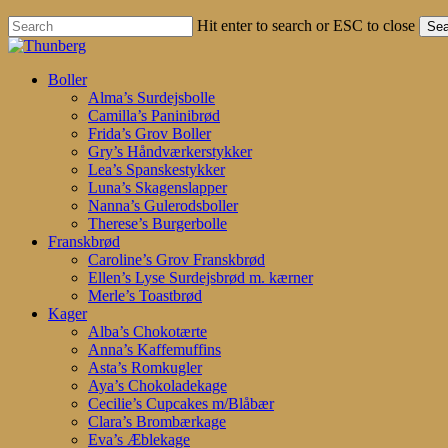
Hit enter to search or ESC to close
Sea
Close
Search
search
account
Menu
Boller
Alma’s Surdejsbolle
Camilla’s Paninibrød
Frida’s Grov Boller
Gry’s Håndværkerstykker
Lea’s Spanskestykker
Luna’s Skagenslapper
Nanna’s Gulerodsboller
Therese’s Burgerbolle
Franskbrød
Caroline’s Grov Franskbrød
Ellen’s Lyse Surdejsbrød m. kærner
Merle’s Toastbrød
Kager
Alba’s Chokotærte
Anna’s Kaffemuffins
Asta’s Romkugler
Aya’s Chokoladekage
Cecilie’s Cupcakes m/Blåbær
Clara’s Brombærkage
Eva’s Æblekage