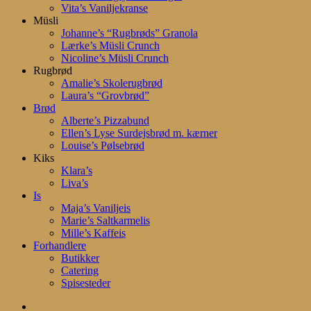
Vita’s Vaniljekranse
Müsli
Johanne’s “Rugbrøds” Granola
Lærke’s Müsli Crunch
Nicoline’s Müsli Crunch
Rugbrød
Amalie’s Skolerugbrød
Laura’s “Grovbrød”
Brød
Alberte’s Pizzabund
Ellen’s Lyse Surdejsbrød m. kærner
Louise’s Pølsebrød
Kiks
Klara’s
Liva’s
Is
Maja’s Vaniljeis
Marie’s Saltkarmelis
Mille’s Kaffeis
Forhandlere
Butikker
Catering
Spisesteder
search