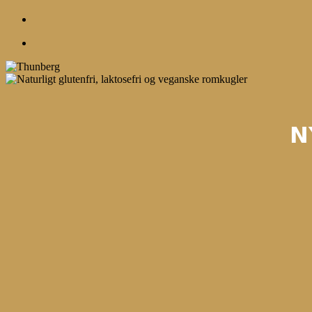
account
Menu
𝗡