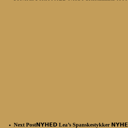
Next Post
𝗡𝗬𝗛𝗘𝗗 Lea’s Spanskestykker 𝗡𝗬𝗛𝗘