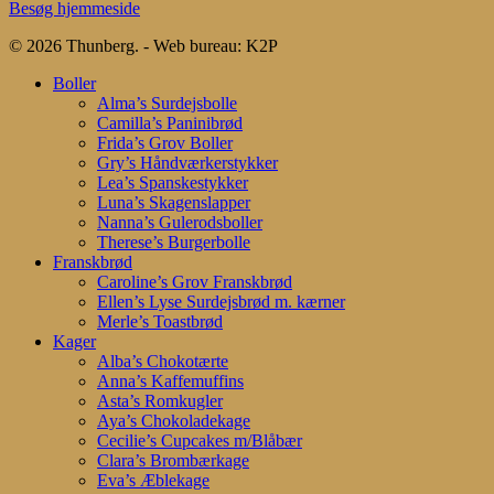
Besøg hjemmeside
© 2026 Thunberg. - Web bureau: K2P
Close
Boller
Menu
Alma’s Surdejsbolle
Camilla’s Paninibrød
Frida’s Grov Boller
Gry’s Håndværkerstykker
Lea’s Spanskestykker
Luna’s Skagenslapper
Nanna’s Gulerodsboller
Therese’s Burgerbolle
Franskbrød
Caroline’s Grov Franskbrød
Ellen’s Lyse Surdejsbrød m. kærner
Merle’s Toastbrød
Kager
Alba’s Chokotærte
Anna’s Kaffemuffins
Asta’s Romkugler
Aya’s Chokoladekage
Cecilie’s Cupcakes m/Blåbær
Clara’s Brombærkage
Eva’s Æblekage