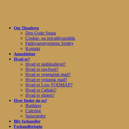
Skip
to
main
content
Om Thunberg
Den Gode Smag
Cookie- og privatlivspolitik
Fødevarestyrelsens Smiley
Kontakt
Anmeldelser
Hvad er?
Hvad er nøddeallergi?
Hvad er rawfood?
Hvad er vegetarisk mad?
Hvad er vegansk mad?
Hvad er Low FODMAP?
Hvad er Cøliaki?
Hvad er gluten?
Hvor finder du os?
Butikker
Catering
Spisesteder
Bliv forhandler
Forhandlerlogin