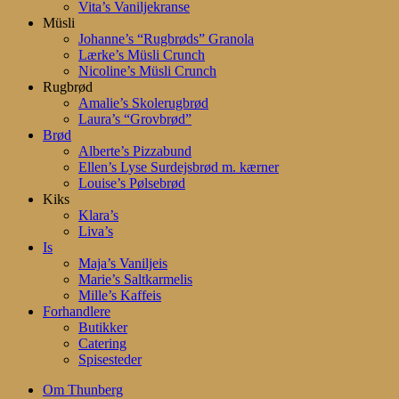
Vita’s Vaniljekranse
Müsli
Johanne’s “Rugbrøds” Granola
Lærke’s Müsli Crunch
Nicoline’s Müsli Crunch
Rugbrød
Amalie’s Skolerugbrød
Laura’s “Grovbrød”
Brød
Alberte’s Pizzabund
Ellen’s Lyse Surdejsbrød m. kærner
Louise’s Pølsebrød
Kiks
Klara’s
Liva’s
Is
Maja’s Vaniljeis
Marie’s Saltkarmelis
Mille’s Kaffeis
Forhandlere
Butikker
Catering
Spisesteder
Om Thunberg