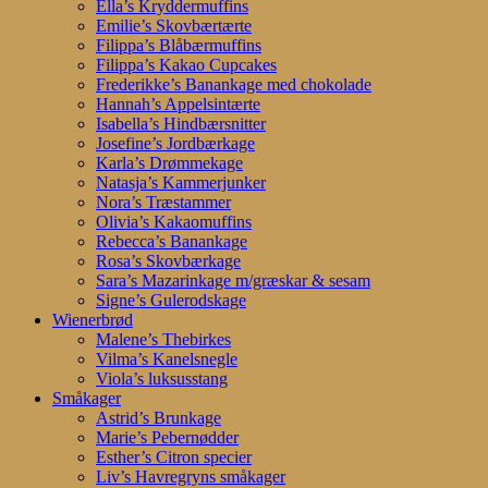
Ella’s Kryddermuffins
Emilie’s Skovbærtærte
Filippa’s Blåbærmuffins
Filippa’s Kakao Cupcakes
Frederikke’s Banankage med chokolade
Hannah’s Appelsintærte
Isabella’s Hindbærsnitter
Josefine’s Jordbærkage
Karla’s Drømmekage
Natasja’s Kammerjunker
Nora’s Træstammer
Olivia’s Kakaomuffins
Rebecca’s Banankage
Rosa’s Skovbærkage
Sara’s Mazarinkage m/græskar & sesam
Signe’s Gulerodskage
Wienerbrød
Malene’s Thebirkes
Vilma’s Kanelsnegle
Viola’s luksusstang
Småkager
Astrid’s Brunkage
Marie’s Pebernødder
Esther’s Citron specier
Liv’s Havregryns småkager