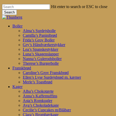
Hit enter to search or ESC to close
Search
Close
Search
search
account
Menu
Boller
Alma’s Surdejsbolle
Camilla’s Paninibrød
Frida’s Grov Boller
Gry’s Håndværkerstykker
Lea’s Spanskestykker
Luna’s Skagenslapper
Nanna’s Gulerodsboller
Therese’s Burgerbolle
Franskbrød
Caroline’s Grov Franskbrød
Ellen’s Lyse Surdejsbrød m. kærner
Merle’s Toastbrød
Kager
Alba’s Chokotærte
Anna’s Kaffemuffins
Asta’s Romkugler
Aya’s Chokoladekage
Cecilie’s Cupcakes m/Blåbær
Clara’s Brombærkage