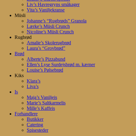
Liv’s Havregryns småkager
Vita’s Vaniljekranse
Müsli
Johanne’s “Rugbrøds” Granola
Lærke’s Müsli Crunch
Nicoline’s Müsli Crunch
Rugbrød
Amalie’s Skolerugbrød
Laura’s “Grovbrød”
Brød
Alberte’s Pizzabund
Ellen’s Lyse Surdejsbrød m. kærner
Louise’s Pølsebrød
Kiks
Klara’s
Liva’s
Is
Maja’s Vaniljeis
Marie’s Saltkarmelis
Mille’s Kaffeis
Forhandlere
Butikker
Catering
Spisesteder