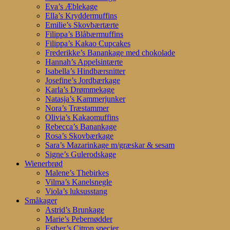
Eva’s Æblekage
Ella’s Kryddermuffins
Emilie’s Skovbærtærte
Filippa’s Blåbærmuffins
Filippa’s Kakao Cupcakes
Frederikke’s Banankage med chokolade
Hannah’s Appelsintærte
Isabella’s Hindbærsnitter
Josefine’s Jordbærkage
Karla’s Drømmekage
Natasja’s Kammerjunker
Nora’s Træstammer
Olivia’s Kakaomuffins
Rebecca’s Banankage
Rosa’s Skovbærkage
Sara’s Mazarinkage m/græskar & sesam
Signe’s Gulerodskage
Wienerbrød
Malene’s Thebirkes
Vilma’s Kanelsnegle
Viola’s luksusstang
Småkager
Astrid’s Brunkage
Marie’s Pebernødder
Esther’s Citron specier