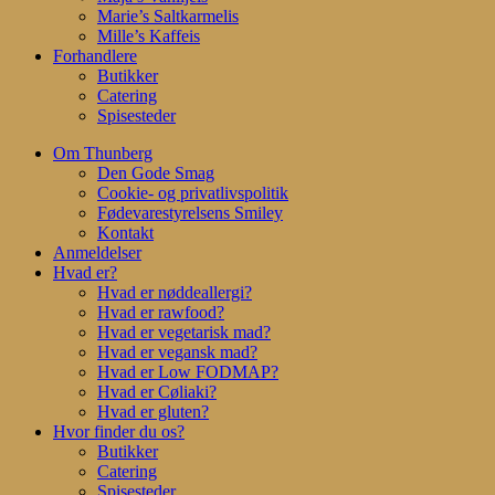
Marie’s Saltkarmelis
Mille’s Kaffeis
Forhandlere
Butikker
Catering
Spisesteder
Om Thunberg
Den Gode Smag
Cookie- og privatlivspolitik
Fødevarestyrelsens Smiley
Kontakt
Anmeldelser
Hvad er?
Hvad er nøddeallergi?
Hvad er rawfood?
Hvad er vegetarisk mad?
Hvad er vegansk mad?
Hvad er Low FODMAP?
Hvad er Cøliaki?
Hvad er gluten?
Hvor finder du os?
Butikker
Catering
Spisesteder