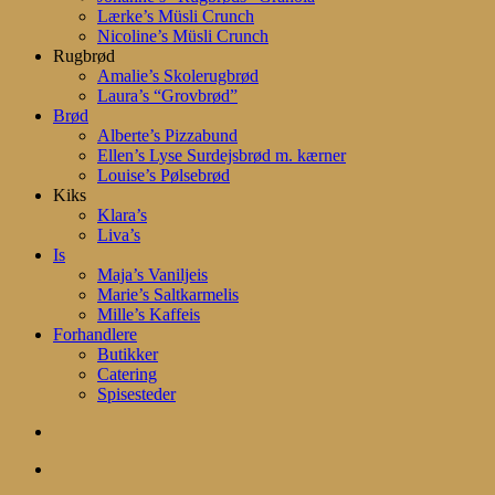
Lærke’s Müsli Crunch
Nicoline’s Müsli Crunch
Rugbrød
Amalie’s Skolerugbrød
Laura’s “Grovbrød”
Brød
Alberte’s Pizzabund
Ellen’s Lyse Surdejsbrød m. kærner
Louise’s Pølsebrød
Kiks
Klara’s
Liva’s
Is
Maja’s Vaniljeis
Marie’s Saltkarmelis
Mille’s Kaffeis
Forhandlere
Butikker
Catering
Spisesteder
search
account