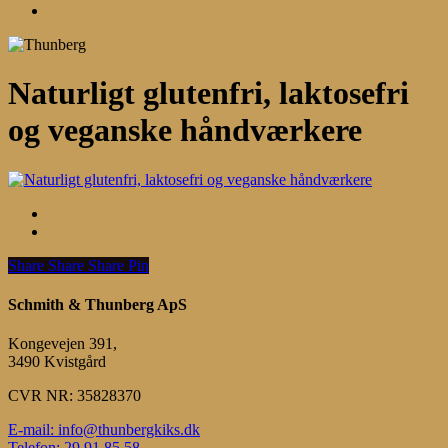
Menu
Naturligt glutenfri, laktosefri
og veganske håndværkere
Share
Share
Share
Share
Pin
Schmith & Thunberg ApS
Kongevejen 391,
3490 Kvistgård
CVR NR: 35828370
E-mail: info@thunbergkiks.dk
Telefon: 29 91 85 58