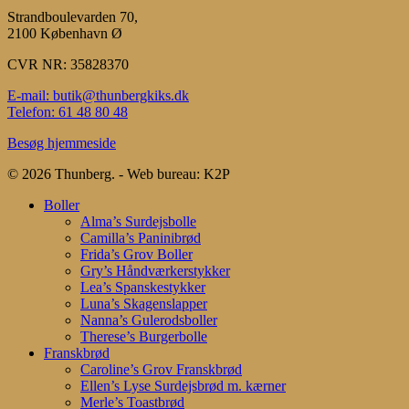
Strandboulevarden 70,
2100 København Ø
CVR NR: 35828370
E-mail: butik@thunbergkiks.dk
Telefon: 61 48 80 48
Besøg hjemmeside
© 2026 Thunberg. - Web bureau: K2P
Close
Boller
Menu
Alma’s Surdejsbolle
Camilla’s Paninibrød
Frida’s Grov Boller
Gry’s Håndværkerstykker
Lea’s Spanskestykker
Luna’s Skagenslapper
Nanna’s Gulerodsboller
Therese’s Burgerbolle
Franskbrød
Caroline’s Grov Franskbrød
Ellen’s Lyse Surdejsbrød m. kærner
Merle’s Toastbrød