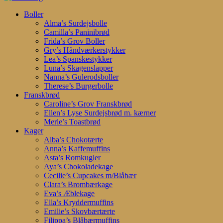
Search
search
account
Menu
Boller
Alma’s Surdejsbolle
Camilla’s Paninibrød
Frida’s Grov Boller
Gry’s Håndværkerstykker
Lea’s Spanskestykker
Luna’s Skagenslapper
Nanna’s Gulerodsboller
Therese’s Burgerbolle
Franskbrød
Caroline’s Grov Franskbrød
Ellen’s Lyse Surdejsbrød m. kærner
Merle’s Toastbrød
Kager
Alba’s Chokotærte
Anna’s Kaffemuffins
Asta’s Romkugler
Aya’s Chokoladekage
Cecilie’s Cupcakes m/Blåbær
Clara’s Brombærkage
Eva’s Æblekage
Ella’s Kryddermuffins
Emilie’s Skovbærtærte
Filippa’s Blåbærmuffins