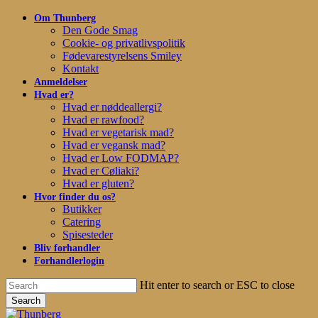
Skip
Om Thunberg
to
Den Gode Smag
main
Cookie- og privatlivspolitik
content
Fødevarestyrelsens Smiley
Kontakt
Anmeldelser
Hvad er?
Hvad er nøddeallergi?
Hvad er rawfood?
Hvad er vegetarisk mad?
Hvad er vegansk mad?
Hvad er Low FODMAP?
Hvad er Cøliaki?
Hvad er gluten?
Hvor finder du os?
Butikker
Catering
Spisesteder
Bliv forhandler
Forhandlerlogin
Hit enter to search or ESC to close
Search
Close