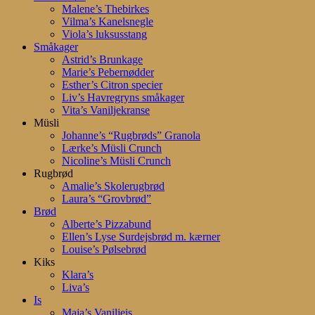
Malene’s Thebirkes
Vilma’s Kanelsnegle
Viola’s luksusstang
Småkager
Astrid’s Brunkage
Marie’s Pebernødder
Esther’s Citron specier
Liv’s Havregryns småkager
Vita’s Vaniljekranse
Müsli
Johanne’s “Rugbrøds” Granola
Lærke’s Müsli Crunch
Nicoline’s Müsli Crunch
Rugbrød
Amalie’s Skolerugbrød
Laura’s “Grovbrød”
Brød
Alberte’s Pizzabund
Ellen’s Lyse Surdejsbrød m. kærner
Louise’s Pølsebrød
Kiks
Klara’s
Liva’s
Is
Maja’s Vaniljeis