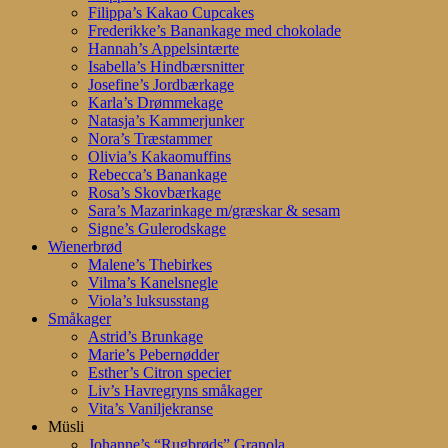
Filippa’s Kakao Cupcakes
Frederikke’s Banankage med chokolade
Hannah’s Appelsintærte
Isabella’s Hindbærsnitter
Josefine’s Jordbærkage
Karla’s Drømmekage
Natasja’s Kammerjunker
Nora’s Træstammer
Olivia’s Kakaomuffins
Rebecca’s Banankage
Rosa’s Skovbærkage
Sara’s Mazarinkage m/græskar & sesam
Signe’s Gulerodskage
Wienerbrød
Malene’s Thebirkes
Vilma’s Kanelsnegle
Viola’s luksusstang
Småkager
Astrid’s Brunkage
Marie’s Pebernødder
Esther’s Citron specier
Liv’s Havregryns småkager
Vita’s Vaniljekranse
Müsli
Johanne’s “Rugbrøds” Granola