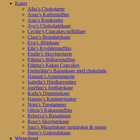
Kager
Alba’s Chokotærte
Anna’s Kaffemuffins
Asta’s Romkugler
Aya’s Chokoladekage
Cecilie’s Cupcakes m/Blåbær
Clara’s Brombærkage
Eva’s Æblekage
Ella’s Kryddermuffins
Emilie’s Skovbærtærte
Filippa’s Blåbærmuffins
Filippa’s Kakao Cupcakes
Frederikke’s Banankage med chokolade
Hannah’s Appelsintærte
Isabella’s Hindbærsnitter
Josefine’s Jordbærkage
Karla’s Drømmekage
Natasja’s Kammerjunker
Nora’s Træstammer
Olivia’s Kakaomuffins
Rebecca’s Banankage
Rosa’s Skovbærkage
Sara’s Mazarinkage m/græskar & sesam
Signe’s Gulerodskage
Wienerbrød